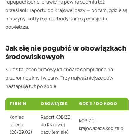
ropopochodne, prawie na pewno spełnia też
przesłanki raportu do Krajowej bazy — bo tam, gdzie są
maszyny, kotły i samochody, tam są emisje do
powietrza.
Jak się nie pogubić w obowiązkach
środowiskowych
Klucz to jeden firmowy kalendarz compliance na
przełomie zimy i wiosny. Trzy najważniejsze daty
następują tuż po sobie:
TERMIN
OBOWIĄZEK
GDZIE / DO KOGO
Koniec
Raport KOBiZE
KOBiZE —
lutego
do Krajowej
krajowabaza.kobize.pl
(28/29.02)
bazy (emisje)