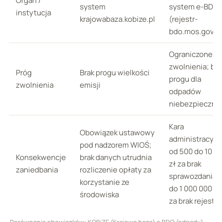
Organ /
system
system e-BDO
instytucja
krajowabaza.kobize.pl
(rejestr-
bdo.mos.gov.pl
Ograniczone
zwolnienia; bra
Próg
Brak progu wielkości
progu dla
zwolnienia
emisji
odpadów
niebezpieczny
Kara
Obowiązek ustawowy
administracyjn
pod nadzorem WIOŚ;
od 500 do 10 0
Konsekwencje
brak danych utrudnia
zł za brak
zaniedbania
rozliczenie opłaty za
sprawozdania;
korzystanie ze
do 1 000 000 zł
środowiska
za brak rejestra
Porównanie obowiązków: KOBiZE (Krajowa baza) a BDO (odpady)