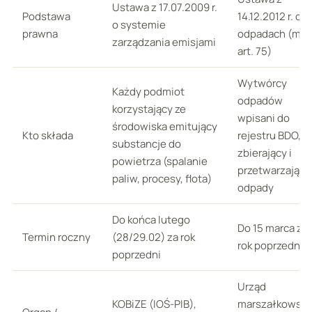
Ustawa z 17.07.2009 r.
Podstawa
14.12.2012 r. o
o systemie
prawna
odpadach (m.in
zarządzania emisjami
art. 75)
Wytwórcy
Każdy podmiot
odpadów
korzystający ze
wpisani do
środowiska emitujący
Kto składa
rejestru BDO,
substancje do
zbierający i
powietrza (spalanie
przetwarzający
paliw, procesy, flota)
odpady
Do końca lutego
Do 15 marca za
Termin roczny
(28/29.02) za rok
rok poprzedni
poprzedni
Urząd
KOBiZE (IOŚ-PIB),
marszałkowski,