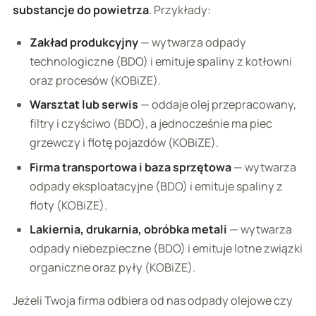
substancje do powietrza
. Przykłady:
Zakład produkcyjny
— wytwarza odpady
technologiczne (BDO) i emituje spaliny z kotłowni
oraz procesów (KOBiZE).
Warsztat lub serwis
— oddaje olej przepracowany,
filtry i czyściwo (BDO), a jednocześnie ma piec
grzewczy i flotę pojazdów (KOBiZE).
Firma transportowa i baza sprzętowa
— wytwarza
odpady eksploatacyjne (BDO) i emituje spaliny z
floty (KOBiZE).
Lakiernia, drukarnia, obróbka metali
— wytwarza
odpady niebezpieczne (BDO) i emituje lotne związki
organiczne oraz pyły (KOBiZE).
Jeżeli Twoja firma odbiera od nas odpady olejowe czy