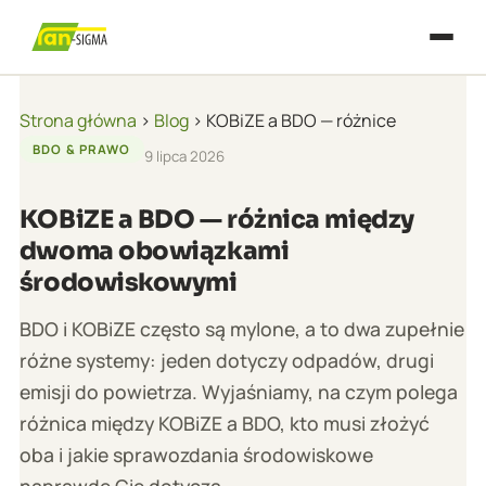
Strona główna
›
Blog
› KOBiZE a BDO — różnice
BDO & PRAWO
9 lipca 2026
KOBiZE a BDO — różnica między
dwoma obowiązkami
środowiskowymi
BDO i KOBiZE często są mylone, a to dwa zupełnie
różne systemy: jeden dotyczy odpadów, drugi
emisji do powietrza. Wyjaśniamy, na czym polega
różnica między KOBiZE a BDO, kto musi złożyć
oba i jakie sprawozdania środowiskowe
naprawdę Cię dotyczą.