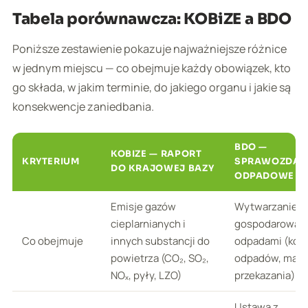
Tabela porównawcza: KOBiZE a BDO
Poniższe zestawienie pokazuje najważniejsze różnice
w jednym miejscu — co obejmuje każdy obowiązek, kto
go składa, w jakim terminie, do jakiego organu i jakie są
konsekwencje zaniedbania.
BDO —
KOBIZE — RAPORT
KRYTERIUM
SPRAWOZDAN
DO KRAJOWEJ BAZY
ODPADOWE
Emisje gazów
Wytwarzanie i
cieplarnianych i
gospodarowan
Co obejmuje
innych substancji do
odpadami (kod
powietrza (CO₂, SO₂,
odpadów, masy
NOₓ, pyły, LZO)
przekazania)
Ustawa z