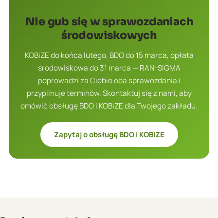
kalendarza compliance na przełomie lutego i
Przygotowujemy i składamy raport do
mają progu wagowego zwalniającego z
marca.
Nie gub się w sprawozdaniach
Krajowej bazy (do końca lutego) oraz roczne
ewidencji i sprawozdawczości. W praktyce
środowiskowych
sprawozdanie odpadowe w BDO (do 15
większość aktywnych firm podlega
marca), a jako firma odbierająca odpady
przynajmniej jednemu z tych obowiązków, a
KOBiZE do końca lutego, BDO do 15 marca, opłata
niebezpieczne wystawiamy Karty Przekazania
zakłady przemysłowe zwykle obu.
środowiskowa do 31 marca — RAN-SIGMA
Odpadu bezpośrednio w e-BDO. Dzięki temu
poprowadzi za Ciebie oba sprawozdania i
emisje i odpady można rozliczyć w jednym,
przypilnuje terminów. Skontaktuj się z nami, aby
spójnym procesie zamiast pilnować dwóch
omówić obsługę BDO i KOBiZE dla Twojego zakładu.
systemów osobno.
Zapytaj o obsługę BDO i KOBiZE