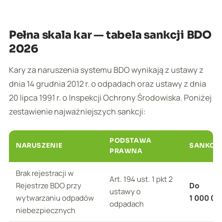
Pełna skala kar — tabela sankcji BDO
2026
Kary za naruszenia systemu BDO wynikają z ustawy z
dnia 14 grudnia 2012 r. o odpadach oraz ustawy z dnia
20 lipca 1991 r. o Inspekcji Ochrony Środowiska. Poniżej
zestawienie najważniejszych sankcji:
PODSTAWA
NARUSZENIE
SANKCJ
PRAWNA
Brak rejestracji w
Art. 194 ust. 1 pkt 2
Rejestrze BDO przy
Do
ustawy o
wytwarzaniu odpadów
1 000 00
odpadach
niebezpiecznych