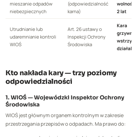
mieszanie odpadów
(odpowiedzialność
wolności
niebezpiecznych
karna)
2 lat
Kara
Utrudnianie lub
Art. 26 ustawy o
grzywny,
udaremnianie kontroli
Inspekcji Ochrony
wstrzym
WIOŚ
Środowiska
działalno
Kto nakłada kary — trzy poziomy
odpowiedzialności
1. WIOŚ — Wojewódzki Inspektor Ochrony
Środowiska
WIOŚ jest głównym organem kontrolnym w zakresie
przestrzegania przepisów o odpadach. Ma prawo do: