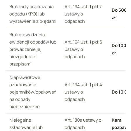
Brak karty przekazania
Art. 194 ust. 1 pkt 7
Do 500 
odpadu (KPO) lub
ustawy o
zł
wystawienie z błędami
odpadach
Brak prowadzenia
ewidencji odpadów lub
Art. 194 ust. 1 pkt 6
Do 100 
prowadzenie jej
ustawy o
zł
niezgodnie z
odpadach
przepisami
Nieprawidłowe
oznakowanie
Art. 194 ust. 1 pkt 4
pojemników/opakowań
ustawy o
Do 10 00
na odpady
odpadach
niebezpieczne
Nielegalne
Art. 180a ustawy o
Kara
składowanie lub
odpadach
pozbawi