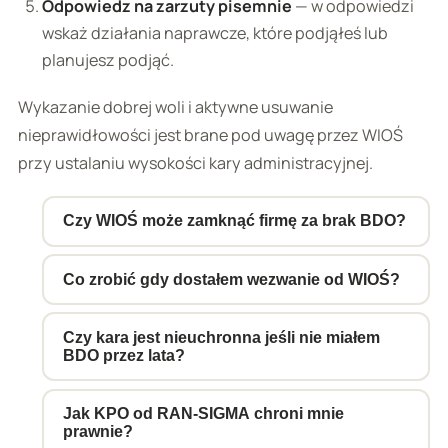
Odpowiedz na zarzuty pisemnie
— w odpowiedzi
wskaż działania naprawcze, które podjąłeś lub
planujesz podjąć.
Wykazanie dobrej woli i aktywne usuwanie
nieprawidłowości jest brane pod uwagę przez WIOŚ
przy ustalaniu wysokości kary administracyjnej.
Czy WIOŚ może zamknąć firmę za brak BDO?
Tak. Na podstawie art. 32 ustawy o Inspekcji
Co zrobić gdy dostałem wezwanie od WIOŚ?
Ochrony Środowiska, WIOŚ może wydać
decyzję o wstrzymaniu działalności instalacji
Nie ignoruj wezwania — to najgorszy możliwy
Czy kara jest nieuchronna jeśli nie miałem
lub maszyn, jeśli stwierdzi prowadzenie
krok. Skontaktuj się z prawnikiem lub doradcą
BDO przez lata?
działalności bez wymaganych wpisów lub
ds. ochrony środowiska niezwłocznie. Jeśli
Nie ma gwarancji uniknięcia kary, ale jej
zezwoleń w zakresie gospodarki odpadami.
nie masz BDO — złóż wniosek rejestracyjny
Jak KPO od RAN-SIGMA chroni mnie
wysokość zależy od wielu czynników: skali
Decyzja może być natychmiast wykonalna.
natychmiast. Przygotuj całą dostępną
prawnie?