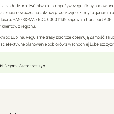
ają zakłady przetwórstwa rolno-spożywczego, firmy budowlane
 skupia nowoczesne zakłady produkcyjne. Firmy te generują 
dbioru. RAN-SIGMA z BDO 000011139 zapewnia transport ADR i
klientów z regionu.
 km od Lublina. Regularne trasy zbiorcze obejmują Zamość, Hru
ając efektywne planowanie odbiorów z wschodniej Lubelszczyźn
, Biłgoraj, Szczebrzeszyn