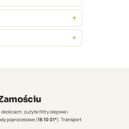
eczarni. Pełna dokumentacja BDO
+
Polski. Dla stałych klientów
+
BDO, dokument przewozowy ADR oraz
 Zamościu
kolicach: zużyte filtry olejowe i
ody poprocesowe (
16 10 01*
). Transport