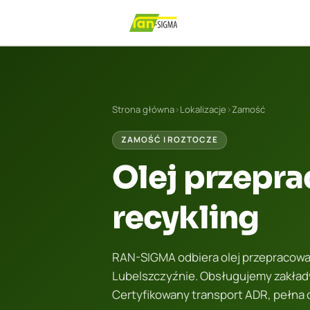
Strona główna
›
Lokalizacje
›
Zamość
ZAMOŚĆ I ROZTOCZE
Olej przepra
recykling
RAN-SIGMA odbiera olej przepracowan
Lubelszczyźnie. Obsługujemy zakłady
Certyfikowany transport ADR, pełna 