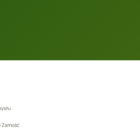
mysłu
że Zamość