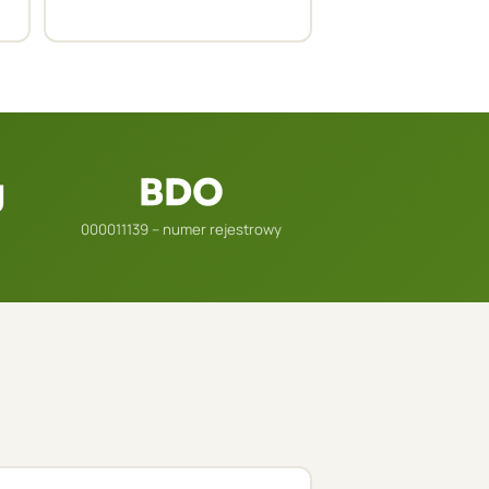
g
BDO
000011139 – numer rejestrowy