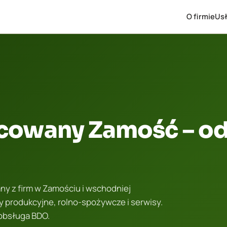
O firmie
Usł
cowany Zamość – od
y z firm w Zamościu i wschodniej
 produkcyjne, rolno-spożywcze i serwisy.
obsługa BDO.