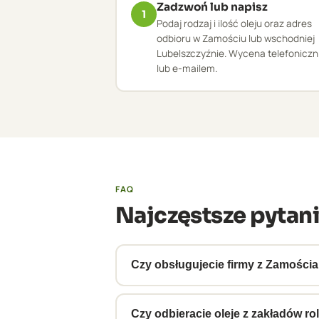
Zadzwoń lub napisz
1
Podaj rodzaj i ilość oleju oraz adres
odbioru w Zamościu lub wschodniej
Lubelszczyźnie. Wycena telefoniczn
lub e-mailem.
FAQ
Najczęstsze pytan
Czy obsługujecie firmy z Zamościa
Tak, obsługujemy Zamość i wschodnia
pozwala na regularne odbiory z wiel
Czy odbieracie oleje z zakładów r