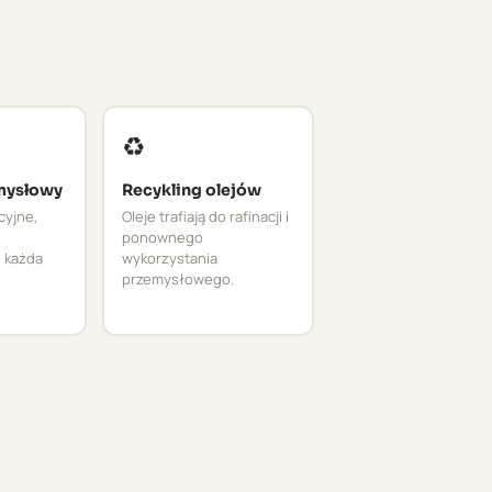
♻️
mysłowy
Recykling olejów
cyjne,
Oleje trafiają do rafinacji i
ponownego
 każda
wykorzystania
przemysłowego.