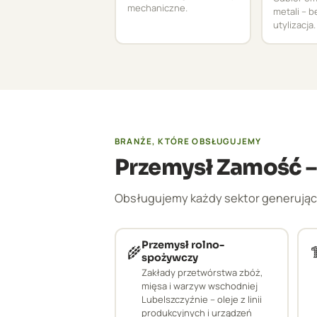
mechaniczne.
metali – 
utylizacja.
BRANŻE, KTÓRE OBSŁUGUJEMY
Przemysł Zamość –
Obsługujemy każdy sektor generujący
Przemysł rolno-
🌾

spożywczy
Zakłady przetwórstwa zbóż,
mięsa i warzyw wschodniej
Lubelszczyźnie – oleje z linii
produkcyjnych i urządzeń