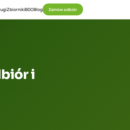
ugi
Zbiorniki
BDO
Blog
Zamów odbiór
biór i