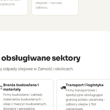
olejowe – na czas
bezpieczna
odbioru.
 obsługiwane sektory
 odpady olejowe w Zamość i okolicach.
Branża budowlana i
Transport i logistyka
️
🚛
materiały
Firmy transportowe i
Firmy budowlane i zakłady
spedycyjne obsługujące
materiałów budowlanych –
granicę polsko-ukraińską –
oleje z maszyn budowlanych,
odbiory olejów z flot
dźwigów i agregatów.
ciężarówek.