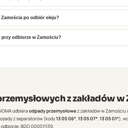
akładów rolno-spożywczych, piekarni, zakładów mięsnych i ml
 Zamościa po odbiór oleju?
łoszenia. Zamość jest punktem regularnych tras do wschodniej 
 odbiorów.
 przy odbiorze w Zamościu?
ektroniczną kartę przekazania odpadów (e-KPO) w systemie 
okumenty dostępne natychmiast po odbiorze.
rzemysłowych z zakładów w
SIGMA odbiera
odpady przemysłowe
z zakładów w Zamościu i o
i osady z separatorów (kody
13 05 06*
,
13 05 07*
,
13 05 01*
), w
 odbiorze. BDO 000011139.