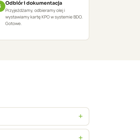
Odbiór i dokumentacja
3
Przyjeżdżamy, odbieramy olej i
wystawiamy kartę KPO w systemie BDO.
Gotowe.
+
olice. Własna flota 25+ cystern ADR
+