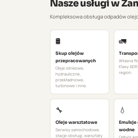
Nasze usługi w Za
Kompleksowa obsługa odpadów olejowy
🛢️
🚛
Skup olejów
Transpo
przepracowanych
Własna flo
Klasy ADR 
Oleje silnikowe,
region.
hydrauliczne,
przekładniowe,
turbinowe i inne.
🔧
💧
Oleje warsztatowe
Emulsje
Serwisy samochodowe,
wodne
stacje obsługi, warsztaty
Odbiór emu