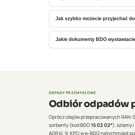
Tak, odbieramy oleje maszynowe z z
przy każdym odbiorze.
Jak szybko możecie przyjechać do
Standardowo 3–5 dni roboczych od zg
planujemy harmonogram cyklicznych
Jakie dokumenty BDO wystawiacie
Przy każdym odbiorze wystawiamy el
zaświadczenie do raportu KOBiZE. D
ODPADY PRZEMYSŁOWE
Odbiór odpadów p
Oprócz olejów przepracowanych RAN-
sorbenty (kod BDO
15 02 02*
), szlamy 
ADR kl. 9. KPO w e-BDO natychmiast po