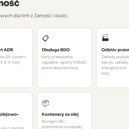
mość
ch dla firm z Zamość i okolic.
📋
🏭
rt ADR
Obsługa BDO
Odbiór prze
ta 25+ cystern.
Karty przekazania
Zakłady produk
3, 8, 9. Cały
odpadów, raporty KOBiZE,
fabryki, zakłady
pełna dokumentacja.
energetyczne –
ilość.
📦
 olejowo-
Kontenery na olej
Wynajem IBC i
pojemników na odpady
lsji z obróbki