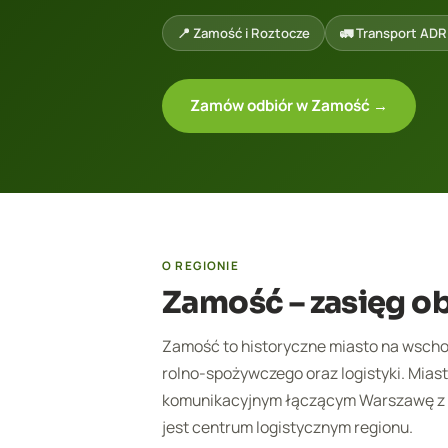
📍 Zamość i Roztocze
🚛 Transport ADR k
Zamów odbiór w Zamość →
O REGIONIE
Zamość – zasięg ob
Zamość to historyczne miasto na wscho
rolno-spożywczego oraz logistyki. Miast
komunikacyjnym łączącym Warszawę z Uk
jest centrum logistycznym regionu.