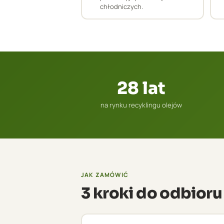
chłodniczych.
28 lat
na rynku recyklingu olejów
JAK ZAMÓWIĆ
3 kroki do odbior