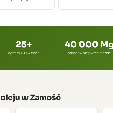
25+
40 000 M
cystern ADR w flocie
odpadów olejowych rocznie
u oleju w Zamość