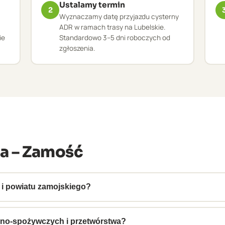
Ustalamy termin
2
Wyznaczamy datę przyjazdu cysterny
ADR w ramach trasy na Lubelskie.
ie
Standardowo 3–5 dni roboczych od
zgłoszenia.
ia – Zamość
 i powiatu zamojskiego?
 Lubelszczyzna – Hrubieszów, Tomaszów Lubelski, Biłgoraj i ok
u zakładów.
olno-spożywczych i przetwórstwa?