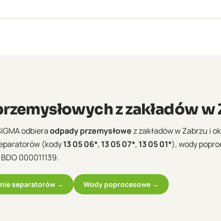
R, zaświadczenie KOBiZE. Dokumenty dostępne natychmiast.
rzemysłowych z zakładów w 
SIGMA odbiera
odpady przemysłowe
z zakładów w Zabrzu i oko
 separatorów (kody
13 05 06*
,
13 05 07*
,
13 05 01*
), wody popr
 BDO 000011139.
nie separatorów →
Wody poprocesowe →