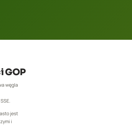
ci GOP
twa węgla
 SSE.
asto jest
zymi i