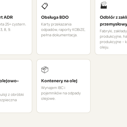
📋
🏭
rt ADR
Obsługa BDO
Odbiór z zak
ta 25+ cystern.
Karty przekazania
przemysłow
3, 8, 9.
odpadów, raporty KOBiZE,
Fabryki, zakłady
pełna dokumentacja.
produkcyjne, ha
produkcyjne – k
oleju.
📦
 olejowo-
Kontenery na olej
Wynajem IBC i
pojemników na odpady
lsji z obróbki
olejowe.
bezpieczna