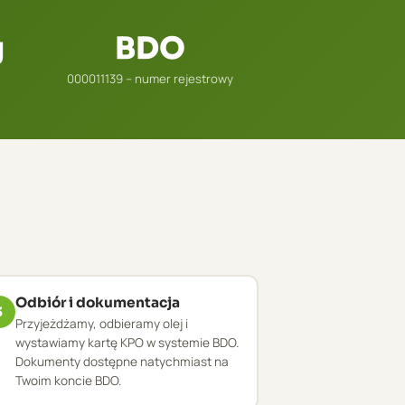
g
BDO
000011139 – numer rejestrowy
Odbiór i dokumentacja
3
Przyjeżdżamy, odbieramy olej i
wystawiamy kartę KPO w systemie BDO.
Dokumenty dostępne natychmiast na
Twoim koncie BDO.