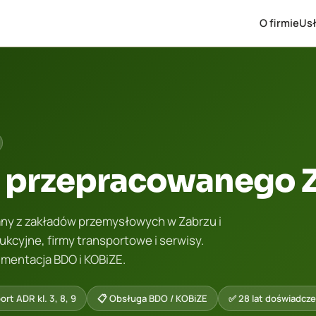
O firmie
Usł
u przepracowanego 
ny z zakładów przemysłowych w Zabrzu i
kcyjne, firmy transportowe i serwisy.
kumentacja BDO i KOBiZE.
ort ADR kl. 3, 8, 9
📋 Obsługa BDO / KOBiZE
✅ 28 lat doświadcze