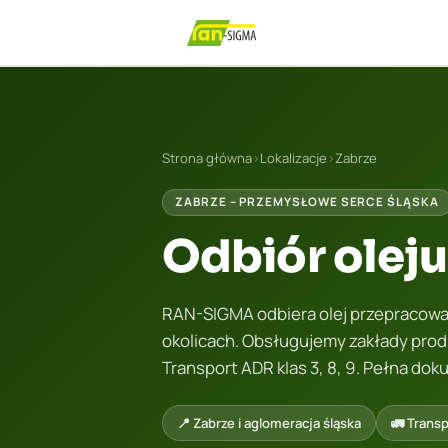
Strona główna
›
Lokalizacje
›
Zabrze
ZABRZE – PRZEMYSŁOWE SERCE ŚLĄSKA
Odbiór olej
RAN-SIGMA odbiera olej przepracowa
okolicach. Obsługujemy zakłady produ
Transport ADR klas 3, 8, 9. Pełna do
📍 Zabrze i aglomeracja śląska
🚛 Transp