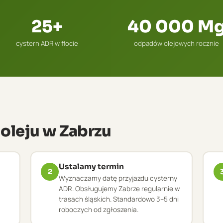
25+
40 000 M
cystern ADR w flocie
odpadów olejowych rocznie
 oleju w Zabrzu
Ustalamy termin
2
Wyznaczamy datę przyjazdu cysterny
ADR. Obsługujemy Zabrze regularnie w
trasach śląskich. Standardowo 3–5 dni
roboczych od zgłoszenia.