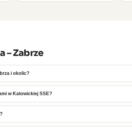
a – Zabrze
brza i okolic?
kiem na naszych trasach śląskich obejmujących Gliwice, Bytom 
ami w Katowickiej SSE?
okalizowane w strefie ekonomicznej – zapewniamy dokumentac
u?
 biuro@ransigma.pl. Podaj rodzaj i ilość oleju – wycenimy i usta