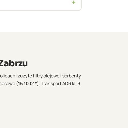
+
Zabrzu
licach: zużyte filtry olejowe i sorbenty
ocesowe (
16 10 01*
). Transport ADR kl. 9.