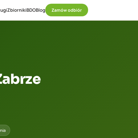
ugi
Zbiorniki
BDO
Blog
Zamów odbiór
Zabrze
nia