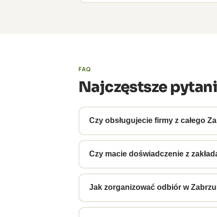
FAQ
Najczęstsze pytani
Czy obsługujecie firmy z całego Za
Tak. Zabrze jest regularnym przystan
możliwe i ekonomiczne.
Czy macie doświadczenie z zakład
Tak. Obsługujemy liczne zakłady zl
korporacyjnymi.
Jak zorganizować odbiór w Zabrz
Zadzwoń na 74 840 21 91 lub napisz na