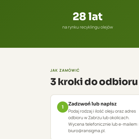
28 lat
na rynku recyklingu olejów
JAK ZAMÓWIĆ
3 kroki do odbioru
Zadzwoń lub napisz
1
Podaj rodzaj i ilość oleju oraz adres
odbioru w Zabrzu lub okolicach.
Wycena telefonicznie lub e-mailem:
biuro@ransigma.pl.