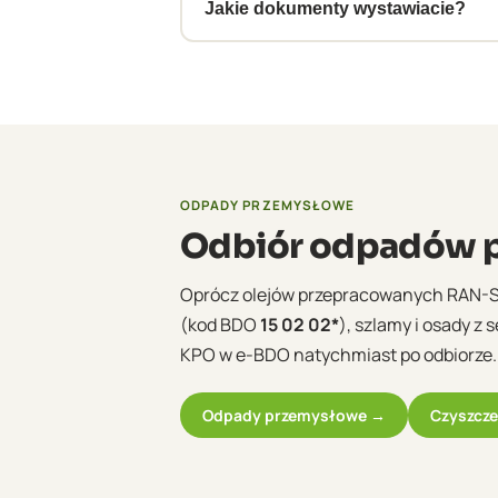
Jakie dokumenty wystawiacie?
e-KPO w systemie BDO, dokument AD
ODPADY PRZEMYSŁOWE
Odbiór odpadów p
Oprócz olejów przepracowanych RAN-
(kod BDO
15 02 02*
), szlamy i osady z
KPO w e-BDO natychmiast po odbiorze.
Odpady przemysłowe →
Czyszcze