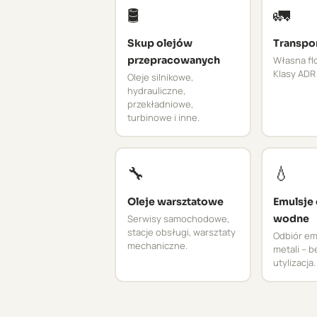
🛢️
🚛
Skup olejów
Transpo
przepracowanych
Własna flo
Klasy ADR 
Oleje silnikowe,
hydrauliczne,
przekładniowe,
turbinowe i inne.
🔧
💧
Oleje warsztatowe
Emulsje
Serwisy samochodowe,
wodne
stacje obsługi, warsztaty
Odbiór emu
mechaniczne.
metali – 
utylizacja.