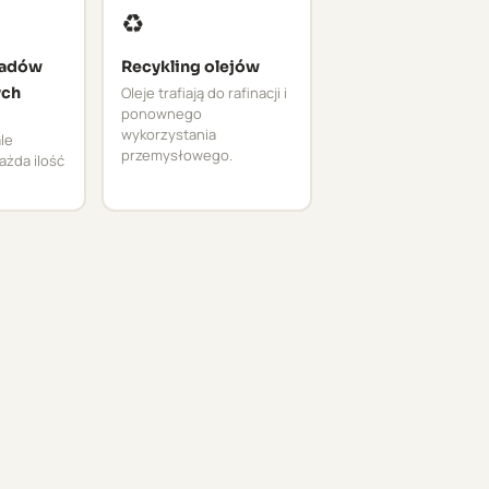
♻️
ładów
Recykling olejów
ych
Oleje trafiają do rafinacji i
ponownego
wykorzystania
le
przemysłowego.
ażda ilość