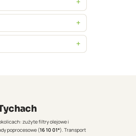
+
ne dotyczące dokumentacji,
+
 zgodnie z ustalonym
+
dy o odbiorach wielotonowych. Cena
Tychach
olicach: zużyte filtry olejowe i
ody poprocesowe (
16 10 01*
). Transport