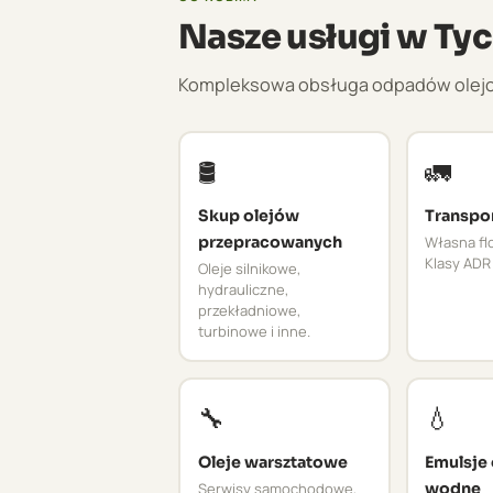
Nasze usługi w Ty
Kompleksowa obsługa odpadów olejowy
🛢️
🚛
Skup olejów
Transpo
przepracowanych
Własna flo
Klasy ADR 
Oleje silnikowe,
hydrauliczne,
przekładniowe,
turbinowe i inne.
🔧
💧
Oleje warsztatowe
Emulsje
Serwisy samochodowe,
wodne