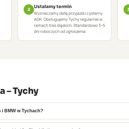
Ustalamy termin
2
Wyznaczamy datę przyjazdu cysterny
ADR. Obsługujemy Tychy regularnie w
ramach tras śląskich. Standardowo 3–5
dni roboczych od zgłoszenia.
a – Tychy
is i BMW w Tychach?
e w Tychach i ich kooperantów. Zapewniamy pełną dokumenta