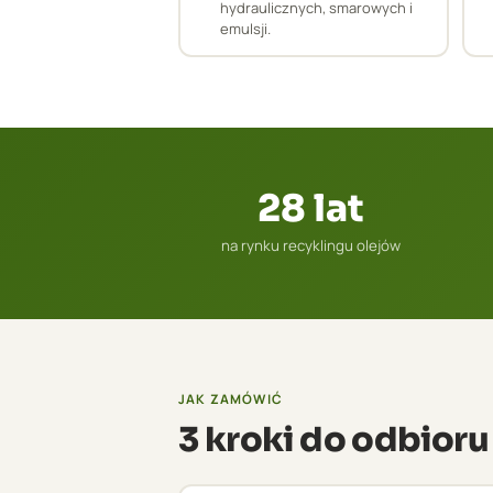
hydraulicznych, smarowych i
emulsji.
28 lat
na rynku recyklingu olejów
JAK ZAMÓWIĆ
3 kroki do odbioru