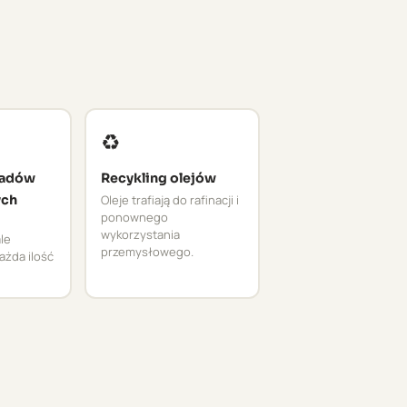
♻️
ładów
Recykling olejów
ych
Oleje trafiają do rafinacji i
ponownego
wykorzystania
le
przemysłowego.
ażda ilość