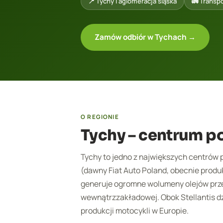
📍 Tychy i aglomeracja śląska
🚛 Transpo
Zamów odbiór w Tychach →
O REGIONIE
Tychy – centrum p
Tychy to jedno z największych centrów 
(dawny Fiat Auto Poland, obecnie produ
generuje ogromne wolumeny olejów prze
wewnątrzzakładowej. Obok Stellantis d
produkcji motocykli w Europie.