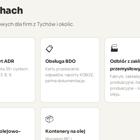
chach
ch dla firm z Tychów i okolic.
📋
🏭
rt ADR
Obsługa BDO
Odbiór z zak
ta 25+ cystern.
Karty przekazania
przemysłow
3, 8, 9.
odpadów, raporty KOBiZE,
Fabryki, zakłady
pełna dokumentacja.
produkcyjne, ha
produkcyjne – k
oleju.
📦
 olejowo-
Kontenery na olej
Wynajem IBC i