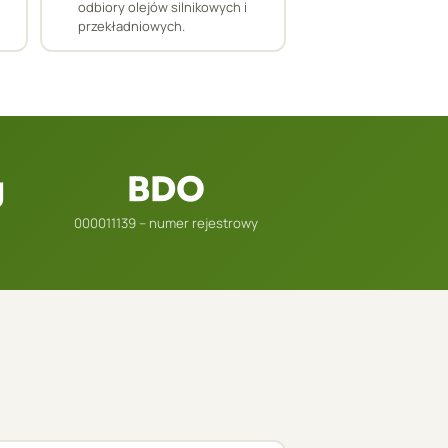
odbiory olejów silnikowych i
przekładniowych.
g
BDO
000011139 – numer rejestrowy