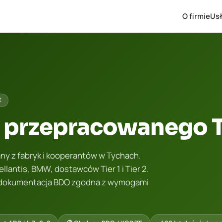
O firmie
Usł
E
u przepracowanego 
y z fabryk i kooperantów w Tychach.
lantis, BMW, dostawców Tier 1 i Tier 2.
a dokumentacja BDO zgodna z wymogami