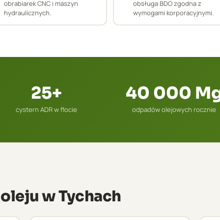
obrabiarek CNC i maszyn
obsługa BDO zgodna z
hydraulicznych.
wymogami korporacyjnymi.
25+
40 000 M
cystern ADR w flocie
odpadów olejowych rocznie
 oleju w Tychach