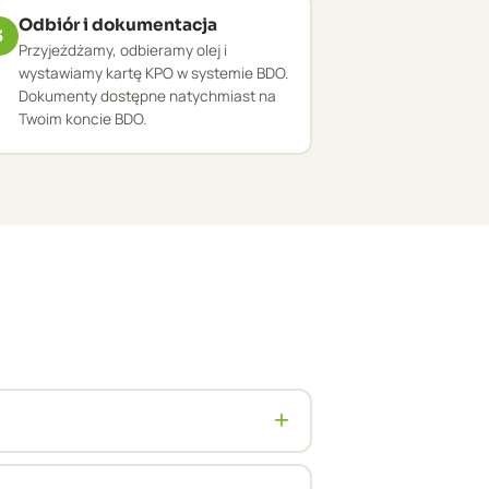
Odbiór i dokumentacja
3
Przyjeżdżamy, odbieramy olej i
wystawiamy kartę KPO w systemie BDO.
Dokumenty dostępne natychmiast na
Twoim koncie BDO.
+
cję BDO i ADR zgodną z wymogami