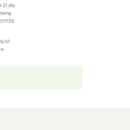
r 2) dla
etelną
011139
y A1.
 w