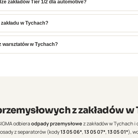
tawiamy e-KPO bezpośrednio po każdym odbiorze.
e zakładów Tier 1/2 dla automotive?
dla polskich fabryk automotive. Rozumiemy wymogi korporacyj
tosowujemy harmonogram odbiorów do potrzeb produkcji.
z zakładu w Tychach?
łoszenia. Dla klientów z umową cykliczną realizujemy odbiory
ażdorazowego zgłaszania.
u z warsztatów w Tychach?
ugujemy zarówno małe warsztaty (100–500 litrów), jak i zakła
e.
rzemysłowych z zakładów w 
SIGMA odbiera
odpady przemysłowe
z zakładów w Tychach i ok
i osady z separatorów (kody
13 05 06*
,
13 05 07*
,
13 05 01*
), w