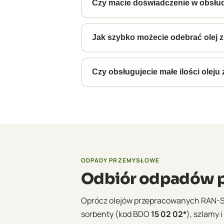
korporacyjnymi koncernów OEM. Wys
Czy macie doświadczenie w obsłudz
Tak, od lat obsługujemy dostawców 
terminowości i standardów ADR. Dos
Jak szybko możecie odebrać olej 
Standardowo 3–5 dni roboczych od zg
harmonogramem, bez konieczności k
Czy obsługujecie małe ilości olej
Tak, nie ma minimalnego progu. Obsł
jest zawsze uzgadniana indywidualni
ODPADY PRZEMYSŁOWE
Odbiór odpadów p
Oprócz olejów przepracowanych RAN-
sorbenty (kod BDO
15 02 02*
), szlamy 