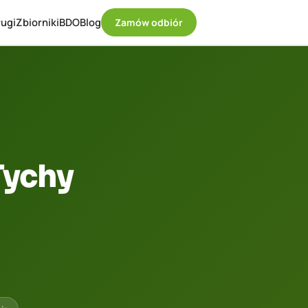
ugi
Zbiorniki
BDO
Blog
Zamów odbiór
Tychy