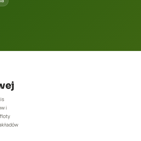
ia
wej
is
w i
floty
zakładów