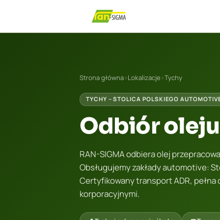
Strona główna
›
Lokalizacje
›
Tychy
TYCHY – STOLICA POLSKIEGO AUTOMOTIV
Odbiór olej
RAN-SIGMA odbiera olej przepracowan
Obsługujemy zakłady automotive: Stel
Certyfikowany transport ADR, pełn
korporacyjnymi.