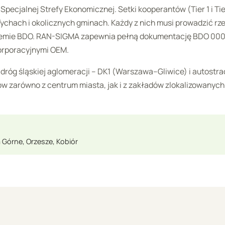
Specjalnej Strefy Ekonomicznej. Setki kooperantów (Tier 1 i Tie
Tychach i okolicznych gminach. Każdy z nich musi prowadzić rz
temie BDO. RAN-SIGMA zapewnia pełną dokumentację BDO 000
orporacyjnymi OEM.
róg śląskiej aglomeracji – DK1 (Warszawa–Gliwice) i autostrad
ów zarówno z centrum miasta, jak i z zakładów zlokalizowanych
a Górne, Orzesze, Kobiór