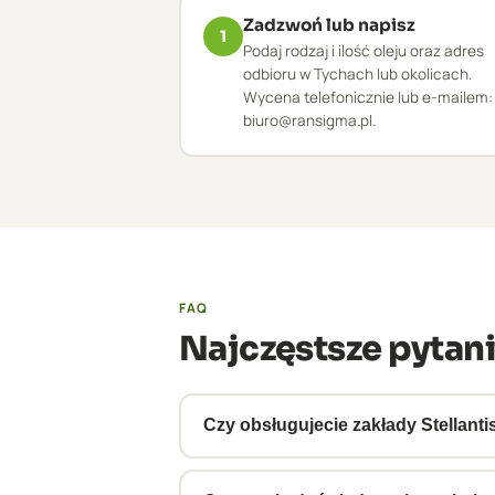
Zadzwoń lub napisz
1
Podaj rodzaj i ilość oleju oraz adres
odbioru w Tychach lub okolicach.
Wycena telefonicznie lub e-mailem:
biuro@ransigma.pl.
FAQ
Najczęstsze pytani
Czy obsługujecie zakłady Stellant
Tak, obsługujemy zakłady automotiv