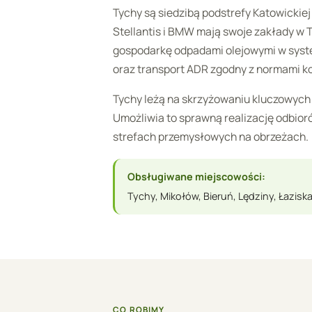
Tychy są siedzibą podstrefy Katowickiej 
Stellantis i BMW mają swoje zakłady w 
gospodarkę odpadami olejowymi w sys
oraz transport ADR zgodny z normami k
Tychy leżą na skrzyżowaniu kluczowych d
Umożliwia to sprawną realizację odbior
strefach przemysłowych na obrzeżach.
Obsługiwane miejscowości:
Tychy, Mikołów, Bieruń, Lędziny, Łazisk
CO ROBIMY