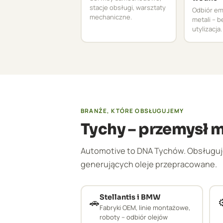
stacje obsługi, warsztaty
Odbiór emu
mechaniczne.
metali – 
utylizacja.
BRANŻE, KTÓRE OBSŁUGUJEMY
Tychy – przemysł 
Automotive to DNA Tychów. Obsługuj
generujących oleje przepracowane.
Stellantis i BMW
🚗
⚙
Fabryki OEM, linie montażowe,
roboty – odbiór olejów