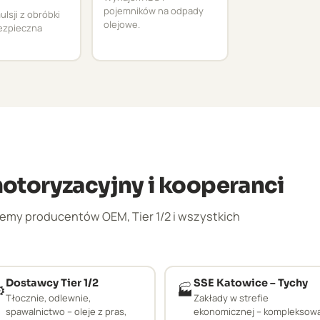
pojemników na odpady
lsji z obróbki
olejowe.
bezpieczna
motoryzacyjny i kooperanci
emy producentów OEM, Tier 1/2 i wszystkich
Dostawcy Tier 1/2
SSE Katowice – Tychy
️
🏭
Tłocznie, odlewnie,
Zakłady w strefie
spawalnictwo – oleje z pras,
ekonomicznej – kompleksow