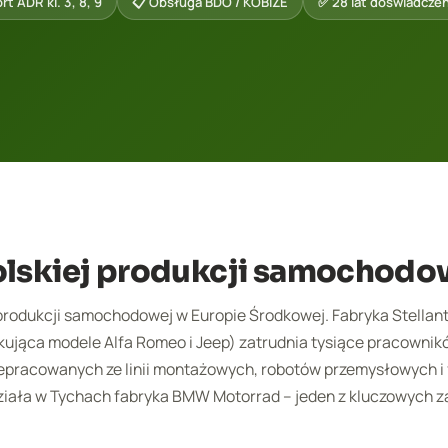
rt ADR kl. 3, 8, 9
📋 Obsługa BDO / KOBiZE
✅ 28 lat doświadczen
olskiej produkcji samochodo
produkcji samochodowej w Europie Środkowej. Fabryka Stellant
kująca modele Alfa Romeo i Jeep) zatrudnia tysiące pracownikó
pracowanych ze linii montażowych, robotów przemysłowych i 
ziała w Tychach fabryka BMW Motorrad – jeden z kluczowych 