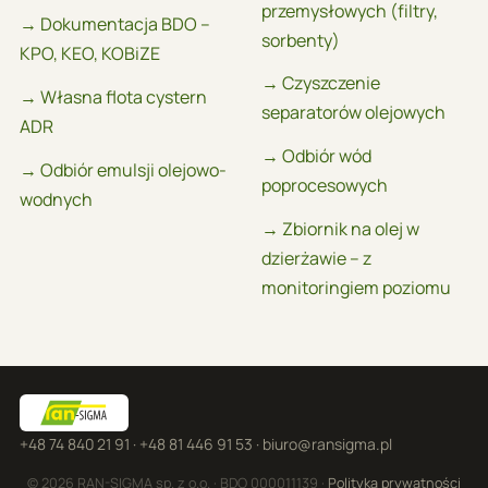
przemysłowych (filtry,
→ Dokumentacja BDO –
sorbenty)
KPO, KEO, KOBiZE
→ Czyszczenie
→ Własna flota cystern
separatorów olejowych
ADR
→ Odbiór wód
→ Odbiór emulsji olejowo-
poprocesowych
wodnych
→ Zbiornik na olej w
dzierżawie – z
monitoringiem poziomu
+48 74 840 21 91
·
+48 81 446 91 53
·
biuro@ransigma.pl
© 2026 RAN-SIGMA sp. z o.o. · BDO 000011139 ·
Polityka prywatności