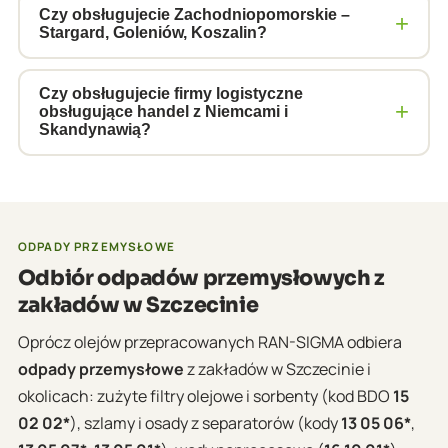
bezpieczny odbiór każdego rodzaju odpadu
otoczenia tego kompleksu petrochemicznego.
Czy obsługujecie Zachodniopomorskie –
+
Stargard, Goleniów, Koszalin?
olejowego z terenu portu.
Zakłady chemiczne generują duże ilości olejów
technicznych, hydraulicznych i smarnych z maszyn
Tak, obsługujemy Szczecin i całe województwo
produkcyjnych – odbieramy je z pełną
zachodniopomorskie – Stargard, Goleniów,
Czy obsługujecie firmy logistyczne
+
obsługujące handel z Niemcami i
dokumentacją BDO.
Świnoujście, Koszalin i Kołobrzeg. Nasz tabor ADR
Skandynawią?
regularnie kursuje na trasach pokrywających cały
Tak, Szczecin to brama morska Polski do Europy
region.
Zachodniej i Skandynawii. Obsługujemy firmy
logistyczne, spedytorów i operatorów magazynów
przy trasach A6 i S3 obsługujących handel z
ODPADY PRZEMYSŁOWE
Niemcami, Szwecją i Danią.
Odbiór odpadów przemysłowych z
zakładów w Szczecinie
Oprócz olejów przepracowanych RAN-SIGMA odbiera
odpady przemysłowe
z zakładów w Szczecinie i
okolicach: zużyte filtry olejowe i sorbenty (kod BDO
15
02 02*
), szlamy i osady z separatorów (kody
13 05 06*
,