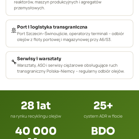
reaktorów, maszyn produkcyjnych i agregatów
przemysłowych.
Port i logistyka transgraniczna
🚢
Port Szczecin–Świnoujście, operatorzy terminali – odbiór
olejów z floty portowej i magazynowej przy A6/S3.
Serwisy i warsztaty
🔧
Warsztaty, ASO i serwisy ciężarowe obsługujące ruch
transgraniczny Polska–Niemcy – regularny odbiór olejów.
28 lat
25+
na rynku recyklingu olejów
cystern ADR w flocie
40 000
BDO