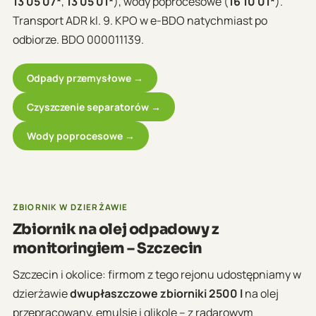
13 05 07*
,
13 05 01*
), wody poprocesowe (
16 10 01*
).
Transport ADR kl. 9. KPO w e-BDO natychmiast po
odbiorze. BDO 000011139.
Odpady przemysłowe →
Czyszczenie separatorów →
Wody poprocesowe →
ZBIORNIK W DZIERŻAWIE
Zbiornik na olej odpadowy z
monitoringiem – Szczecin
Szczecin i okolice: firmom z tego rejonu udostępniamy w
dzierżawie
dwupłaszczowe zbiorniki 2500 l
na olej
przepracowany, emulsje i glikole – z radarowym