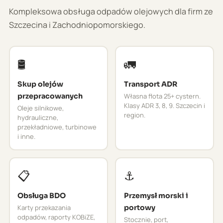
Kompleksowa obsługa odpadów olejowych dla firm ze
Szczecina i Zachodniopomorskiego.
🛢️
🚛
Skup olejów
Transport ADR
przepracowanych
Własna flota 25+ cystern.
Klasy ADR 3, 8, 9. Szczecin i
Oleje silnikowe,
region.
hydrauliczne,
przekładniowe, turbinowe
i inne.
📋
⚓
Obsługa BDO
Przemysł morski i
Karty przekazania
portowy
odpadów, raporty KOBiZE,
Stocznie, port,