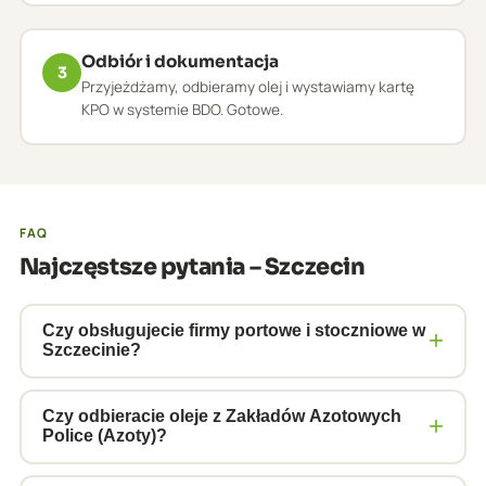
Odbiór i dokumentacja
3
Przyjeżdżamy, odbieramy olej i wystawiamy kartę
KPO w systemie BDO. Gotowe.
FAQ
Najczęstsze pytania – Szczecin
Czy obsługujecie firmy portowe i stoczniowe w
+
Szczecinie?
Tak, obsługujemy firmy z obszaru portu
szczecińskiego – agencje morskie, operatorów
Czy odbieracie oleje z Zakładów Azotowych
+
Police (Azoty)?
terminali, serwisy techniczne statków i zakłady
stoczniowe. Transport ADR klasy 3, 8 i 9 umożliwia
Tak, obsługujemy Grupę Azoty Police i firmy z