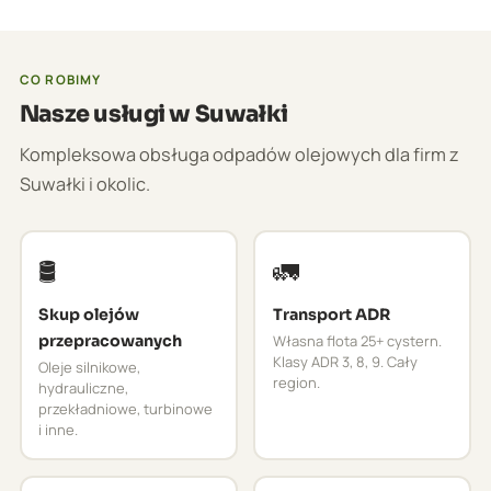
CO ROBIMY
Nasze usługi w Suwałki
Kompleksowa obsługa odpadów olejowych dla firm z
Suwałki i okolic.
🛢️
🚛
Skup olejów
Transport ADR
przepracowanych
Własna flota 25+ cystern.
Klasy ADR 3, 8, 9. Cały
Oleje silnikowe,
region.
hydrauliczne,
przekładniowe, turbinowe
i inne.