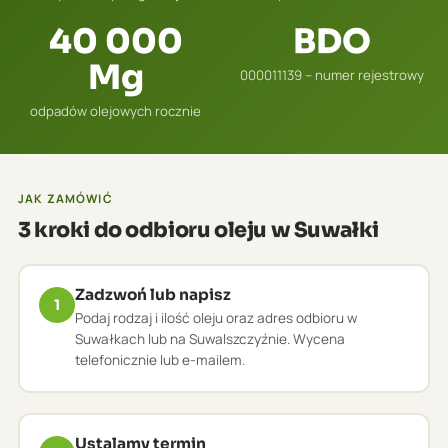
40 000
BDO
Mg
000011139 – numer rejestrowy
odpadów olejowych rocznie
JAK ZAMÓWIĆ
3 kroki do odbioru oleju w Suwałki
Zadzwoń lub napisz
1
Podaj rodzaj i ilość oleju oraz adres odbioru w
Suwałkach lub na Suwalszczyźnie. Wycena
telefonicznie lub e-mailem.
Ustalamy termin