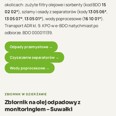
okolicach: zużyte filtry olejowe i sorbenty (kod BDO
15
02 02*
), szlamy i osady z separatorów (kody
13 05 06*
,
13 05 07*
,
13 05 01*
), wody poprocesowe (
16 10 01*
).
Transport ADR kl. 9. KPO w e-BDO natychmiast po
odbiorze. BDO 000011139.
Odpady przemysłowe →
Czyszczenie separatorów →
Wody poprocesowe →
ZBIORNIK W DZIERŻAWIE
Zbiornik na olej odpadowy z
monitoringiem – Suwałki