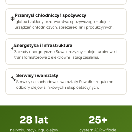
Przemysł chłodniczy i spożywczy
❄️
Iglotex i zakłady przetwórstwa spożywczego – oleje z
urządzeń chłodniczych, sprężarek i linii produkcyjnych.
Energetyka i infrastruktura
⚡
Zakłady energetyczne Suwalszczyzny – oleje turbinowe i
transformatorowe z elektrowni i stacji zasilania.
Serwisy i warsztaty
🔧
Serwisy samochodowe i warsztaty Suwałk – regularne
odbiory olejów silnikowych i eksploatacyjnych.
28 lat
25+
na rynku recyklingu olejów
cystern ADR w flocie