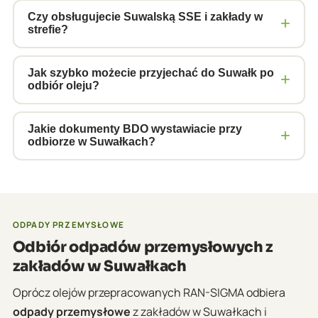
Tak, obsługujemy Suwałki i Suwalszczyznę –
Augustów, Sejny i okolice. Własna flota 25+ cystern
Czy obsługujecie Suwalską SSE i zakłady w
+
strefie?
ADR pozwala na regularne odbiory z wielu
zakładów.
Tak, obsługujemy firmy z Suwalskiej Specjalnej
Strefy Ekonomicznej. Zapewniamy dokumentację
Jak szybko możecie przyjechać do Suwałk po
+
odbiór oleju?
BDO i ADR zgodną z korporacyjnymi wymogami
inwestorów strefy.
Standardowo 3–5 dni roboczych od zgłoszenia.
Suwałki są punktem regularnych tras do północno-
Jakie dokumenty BDO wystawiacie przy
+
odbiorze w Suwałkach?
wschodniej Polski. Dla stałych klientów planujemy
harmonogram cyklicznych odbiorów.
Przy każdym odbiorze wystawiamy elektroniczną
kartę przekazania odpadów (e-KPO) w systemie
BDO, dokument przewozowy ADR oraz
zaświadczenie do raportu KOBiZE. Dokumenty
ODPADY PRZEMYSŁOWE
dostępne natychmiast po odbiorze.
Odbiór odpadów przemysłowych z
zakładów w Suwałkach
Oprócz olejów przepracowanych RAN-SIGMA odbiera
odpady przemysłowe
z zakładów w Suwałkach i