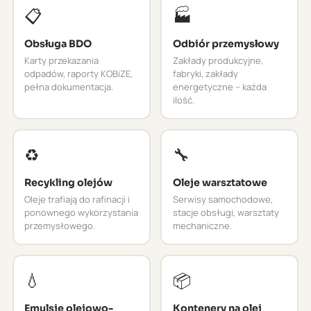
📋
🏭
Obsługa BDO
Odbiór przemysłowy
Karty przekazania
Zakłady produkcyjne,
odpadów, raporty KOBiZE,
fabryki, zakłady
pełna dokumentacja.
energetyczne – każda
ilość.
♻️
🔧
Recykling olejów
Oleje warsztatowe
Oleje trafiają do rafinacji i
Serwisy samochodowe,
ponownego wykorzystania
stacje obsługi, warsztaty
przemysłowego.
mechaniczne.
💧
📦
Emulsje olejowo-
Kontenery na olej