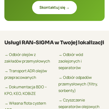
Skontaktuj się →
Usługi RAN-SIGMA w Twojej lokalizacji
→ Odbiór olejów z
→ Odbiór wód
zakładów przemysłowych
zaolejonych i
separatorów
→ Transport ADR olejów
przepracowanych
→ Odbiór odpadów
przemysłowych (filtry,
→ Dokumentacja BDO –
sorbenty)
KPO, KEO, KOBiZE
→ Czyszczenie
→ Własna flota cystern
separatorów olejowych