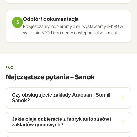
Odbiór i dokumentacja
3
Przyjeżdżamy, odbieramy olej i wystawiamy e-KPO w
systemie BDO. Dokumenty dostępne natychmiast.
FAQ
Najczęstsze pytania – Sanok
Czy obsługujecie zakłady Autosan i Stomil
+
Sanok?
Tak. Obsługujemy duże zakłady przemysłowe, w
tym fabryki autobusów i producentów uszczelnień
Jakie oleje odbieracie z fabryk autobusów i
+
zakładów gumowych?
gumowych. Posiadamy pełne uprawnienia ADR klas
3, 8 i 9 oraz numer BDO 000011139. Zapewniamy
Z fabryk autobusów i zakładów gumowych