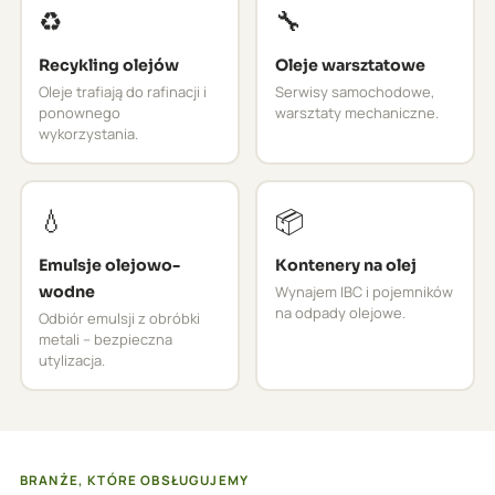
♻️
🔧
Recykling olejów
Oleje warsztatowe
Oleje trafiają do rafinacji i
Serwisy samochodowe,
ponownego
warsztaty mechaniczne.
wykorzystania.
💧
📦
Emulsje olejowo-
Kontenery na olej
wodne
Wynajem IBC i pojemników
na odpady olejowe.
Odbiór emulsji z obróbki
metali – bezpieczna
utylizacja.
BRANŻE, KTÓRE OBSŁUGUJEMY