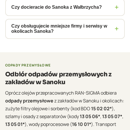
transport i pełną dokumentację e-KPO.
+
odbieramy oleje hydrauliczne z pras i urządzeń
Czy docieracie do Sanoka z Wałbrzycha?
formujących, oleje maszynowe z linii
Tak. Sanok leży ok. 280–300 km od Wałbrzycha.
produkcyjnych, oleje przekładniowe z obrabiarek i
Obsługujemy całe Podkarpacie, w tym wschodnią
Czy obsługujecie mniejsze firmy i serwisy w
+
pojazdów wewnątrzzakładowych, oraz emulsje z
okolicach Sanoka?
część regionu. Standardowy czas realizacji to 4–6
obróbki metali.
dni roboczych od zgłoszenia. Dla większych
Tak. Obsługujemy zarówno duże zakłady
zakładów ustalamy cykliczne harmonogramy.
przemysłowe, jak i mniejsze serwisy i warsztaty z
Sanoka, Krosna, Brzozowa i Leska. Minimalna ilość
oleju do bezpłatnego odbioru to ok. 200 litrów
ODPADY PRZEMYSŁOWE
czystego oleju silnikowego lub hydraulicznego.
Odbiór odpadów przemysłowych z
zakładów w Sanoku
Oprócz olejów przepracowanych RAN-SIGMA odbiera
odpady przemysłowe
z zakładów w Sanoku i okolicach:
zużyte filtry olejowe i sorbenty (kod BDO
15 02 02*
),
szlamy i osady z separatorów (kody
13 05 06*
,
13 05 07*
,
13 05 01*
), wody poprocesowe (
16 10 01*
). Transport