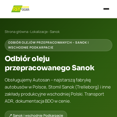
Strona główna
›
Lokalizacje
›
Sanok
ODBIÓR OLEJÓW PRZEPRACOWANYCH – SANOK I
WSCHODNIE PODKARPACIE
Odbiór oleju
przepracowanego Sanok
Obsługujemy Autosan – najstarszą fabrykę
autobusów w Polsce, Stomil Sanok (Trelleborg) i inne
zakłady produkcyjne wschodniej Polski. Transport
ADR, dokumentacja BDO w cenie.
📍 Sanok i wschodnie Podkarpacie