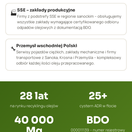
SSE – zakłady produkcyjne
🏭
Firmy z podstrefy SSE w regionie sanockim – obsługujemy
wszystkie zakłady wymagające certyfikowanego odbioru
odpadów olejowych z dokumentacją BDO.
Przemysł wschodniej Polski
🔧
Serwisy pojazdów ciężkich, zakłady mechaniczne i firmy
transportowe z Sanoka, Krosna i Przemyśla – kompleksowy
odbiór każdej ilości oleju przepracowanego.
28 lat
25+
na rynku recyklingu olejów
cystern ADR w flocie
40 000
BDO
Mg
000011139 – numer rejestrowy