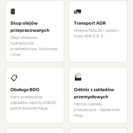
🛢️
🚛
Skup olejów
Transport ADR
przepracowanych
Własna flota 25+ cystern.
Klasy ADR 3, 8, 9.
Oleje silnikowe,
hydrauliczne,
przekładniowe, turbinowe
i inne.
📋
🏭
Obsługa BDO
Odbiór z zakładów
Karty przekazania
przemysłowych
odpadów, raporty KOBiZE,
Fabryki, zakłady
pełna dokumentacja.
produkcyjne – każda ilość
oleju.