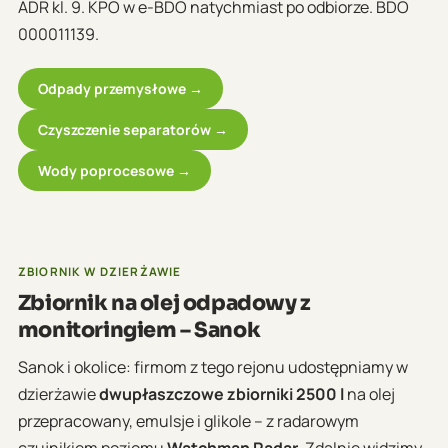
ADR kl. 9. KPO w e-BDO natychmiast po odbiorze. BDO
000011139.
Odpady przemysłowe →
Czyszczenie separatorów →
Wody poprocesowe →
ZBIORNIK W DZIERŻAWIE
Zbiornik na olej odpadowy z
monitoringiem – Sanok
Sanok i okolice: firmom z tego rejonu udostępniamy w
dzierżawie
dwupłaszczowe zbiorniki 2500 l
na olej
przepracowany, emulsje i glikole – z radarowym
czujnikiem poziomu
Watchman Radar
. Zdalnie widzimy