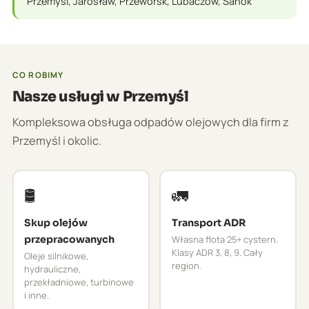
Przemyśl, Jarosław, Przeworsk, Lubaczów, Sanok
CO ROBIMY
Nasze usługi w Przemyśl
Kompleksowa obsługa odpadów olejowych dla firm z
Przemyśl i okolic.
🛢️
🚛
Skup olejów
Transport ADR
przepracowanych
Własna flota 25+ cystern.
Klasy ADR 3, 8, 9. Cały
Oleje silnikowe,
region.
hydrauliczne,
przekładniowe, turbinowe
i inne.