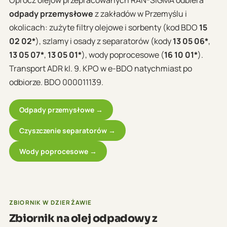
odpady przemysłowe
z zakładów w Przemyślu i
okolicach: zużyte filtry olejowe i sorbenty (kod BDO
15
02 02*
), szlamy i osady z separatorów (kody
13 05 06*
,
13 05 07*
,
13 05 01*
), wody poprocesowe (
16 10 01*
).
Transport ADR kl. 9. KPO w e-BDO natychmiast po
odbiorze. BDO 000011139.
Odpady przemysłowe →
Czyszczenie separatorów →
Wody poprocesowe →
ZBIORNIK W DZIERŻAWIE
Zbiornik na olej odpadowy z