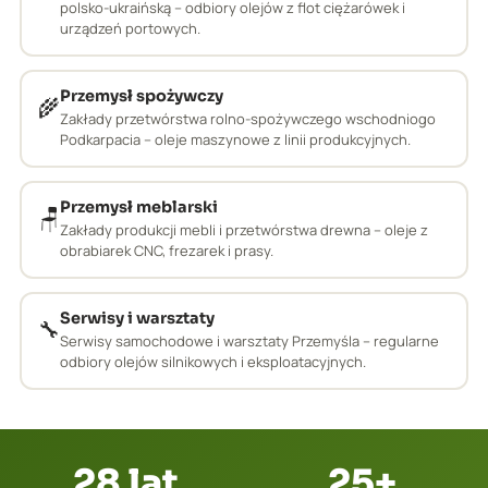
polsko-ukraińską – odbiory olejów z flot ciężarówek i
urządzeń portowych.
Przemysł spożywczy
🌾
Zakłady przetwórstwa rolno-spożywczego wschodniogo
Podkarpacia – oleje maszynowe z linii produkcyjnych.
Przemysł meblarski
🪑
Zakłady produkcji mebli i przetwórstwa drewna – oleje z
obrabiarek CNC, frezarek i prasy.
Serwisy i warsztaty
🔧
Serwisy samochodowe i warsztaty Przemyśla – regularne
odbiory olejów silnikowych i eksploatacyjnych.
28 lat
25+