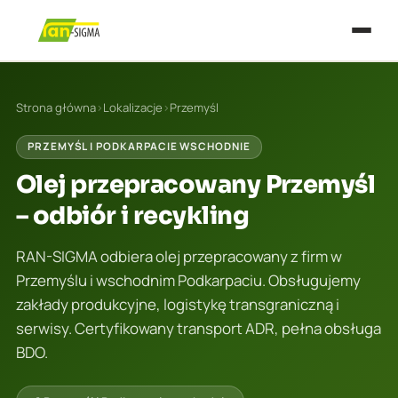
Strona główna
›
Lokalizacje
›
Przemyśl
PRZEMYŚL I PODKARPACIE WSCHODNIE
Olej przepracowany Przemyśl
– odbiór i recykling
RAN-SIGMA odbiera olej przepracowany z firm w
Przemyślu i wschodnim Podkarpaciu. Obsługujemy
zakłady produkcyjne, logistykę transgraniczną i
serwisy. Certyfikowany transport ADR, pełna obsługa
BDO.