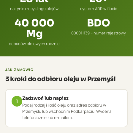
na rynku recyklingu olejów
cystern ADR w flocie
40 000
BDO
Mg
000011139 – numer rejestrowy
odpadów olejowych rocznie
JAK ZAMÓWIĆ
3 kroki do odbioru oleju w Przemyśl
Zadzwoń lub napisz
1
Podaj rodzaj i ilość oleju oraz adres odbioru w
Przemyślu lub wschodnim Podkarpaciu. Wycena
telefonicznie lub e-mailem.