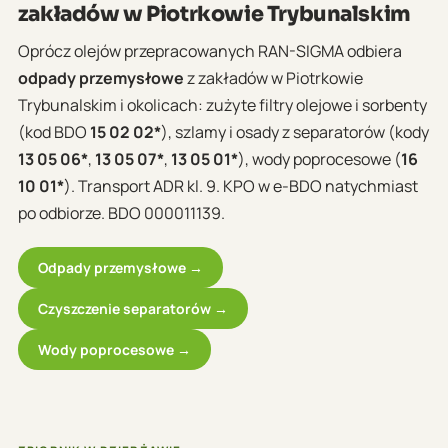
zakładów w Piotrkowie Trybunalskim
Oprócz olejów przepracowanych RAN-SIGMA odbiera
odpady przemysłowe
z zakładów w Piotrkowie
Trybunalskim i okolicach: zużyte filtry olejowe i sorbenty
(kod BDO
15 02 02*
), szlamy i osady z separatorów (kody
13 05 06*
,
13 05 07*
,
13 05 01*
), wody poprocesowe (
16
10 01*
). Transport ADR kl. 9. KPO w e-BDO natychmiast
po odbiorze. BDO 000011139.
Odpady przemysłowe →
Czyszczenie separatorów →
Wody poprocesowe →