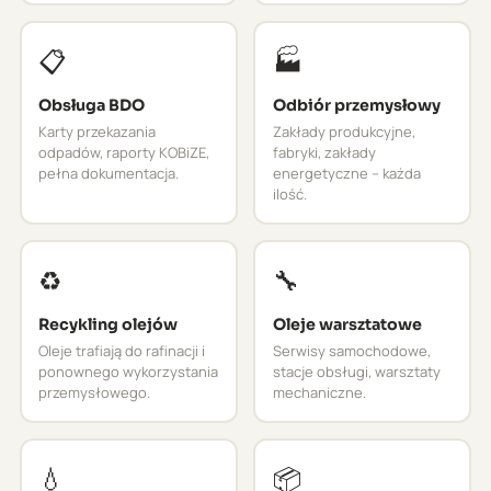
📋
🏭
Obsługa BDO
Odbiór przemysłowy
Karty przekazania
Zakłady produkcyjne,
odpadów, raporty KOBiZE,
fabryki, zakłady
pełna dokumentacja.
energetyczne – każda
ilość.
♻️
🔧
Recykling olejów
Oleje warsztatowe
Oleje trafiają do rafinacji i
Serwisy samochodowe,
ponownego wykorzystania
stacje obsługi, warsztaty
przemysłowego.
mechaniczne.
💧
📦