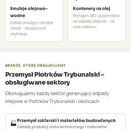
Emulsje olejowo-
Kontenery na olej
wodne
Wynajem IBC i pojemników
na odpady olejowe – na
Odbiór emulsji z obróbki
czas odbioru.
metali – bezpieczna
utylizacja.
BRANŻE, KTÓRE OBSŁUGUJEMY
Przemysł Piotrków Trybunalski –
obsługiwane sektory
Obsługujemy każdy sektor generujący odpady
olejowe w Piotrków Trybunalski i okolicach.
Przemysł szklarski i materiałów budowlanych
🏭
Zakłady produkcji szkła technicznego i materiałów