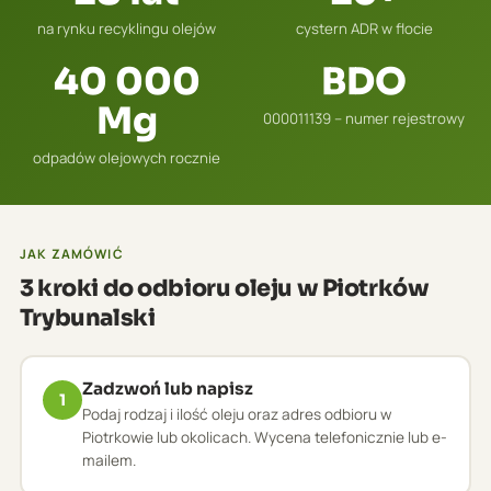
na rynku recyklingu olejów
cystern ADR w flocie
40 000
BDO
Mg
000011139 – numer rejestrowy
odpadów olejowych rocznie
JAK ZAMÓWIĆ
3 kroki do odbioru oleju w Piotrków
Trybunalski
Zadzwoń lub napisz
1
Podaj rodzaj i ilość oleju oraz adres odbioru w
Piotrkowie lub okolicach. Wycena telefonicznie lub e-
mailem.