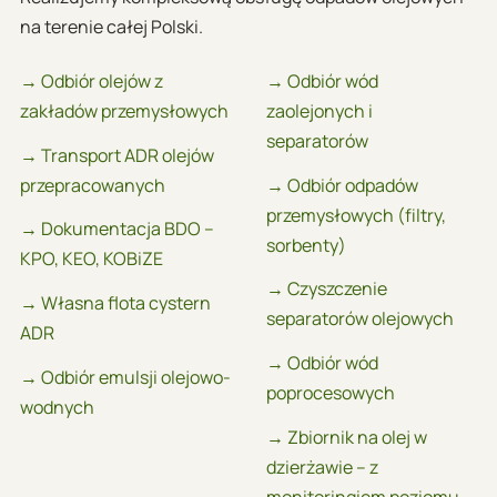
na terenie całej Polski.
→ Odbiór olejów z
→ Odbiór wód
zakładów przemysłowych
zaolejonych i
separatorów
→ Transport ADR olejów
przepracowanych
→ Odbiór odpadów
przemysłowych (filtry,
→ Dokumentacja BDO –
sorbenty)
KPO, KEO, KOBiZE
→ Czyszczenie
→ Własna flota cystern
separatorów olejowych
ADR
→ Odbiór wód
→ Odbiór emulsji olejowo-
poprocesowych
wodnych
→ Zbiornik na olej w
dzierżawie – z