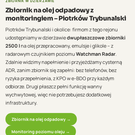
ZBIORNIK W DZIERŻAWIE
Zbiornik na olej odpadowy z
monitoringiem – Piotrków Trybunalski
Piotrków Trybunalski i okolice: firmom z tego rejonu
udostępniamy w dzierżawie
dwupłaszczowe zbiorniki
2500 l
na olej przepracowany, emulsje i glikole – z
radarowym czujnikiem poziomu
Watchman Radar
.
Zdalnie widzimy napełnienie i przyjeżdżamy cysterną
ADR, zanim zbiornik się zapełni: bez telefonów, bez
ryzyka przepełnienia, z KPO w e-BDO przy każdym
odbiorze. Drugi płaszcz pełni funkcję wanny
wychwytowej, więc nie potrzebujesz dodatkowej
infrastruktury.
Zbiornik na olej odpadowy →
Monitoring poziomu oleju →