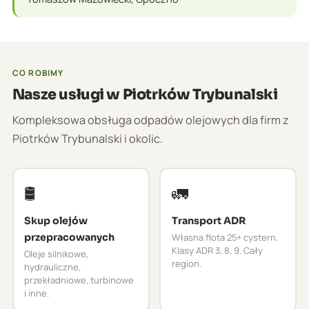
CO ROBIMY
Nasze usługi w Piotrków Trybunalski
Kompleksowa obsługa odpadów olejowych dla firm z
Piotrków Trybunalski i okolic.
🛢️
🚛
Skup olejów
Transport ADR
przepracowanych
Własna flota 25+ cystern.
Klasy ADR 3, 8, 9. Cały
Oleje silnikowe,
region.
hydrauliczne,
przekładniowe, turbinowe
i inne.