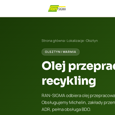
Strona główna
›
Lokalizacje
›
Olsztyn
OLSZTYN I WARMIA
Olej przepra
recykling
RAN-SIGMA odbiera olej przepracowany
Obsługujemy Michelin, zakłady przem
ADR, pełna obsługa BDO.