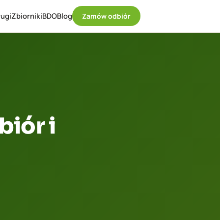
ugi
Zbiorniki
BDO
Blog
Zamów odbiór
iór i