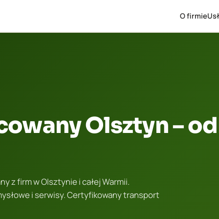
O firmie
Usł
cowany Olsztyn – odb
 z firm w Olsztynie i całej Warmii.
ysłowe i serwisy. Certyfikowany transport