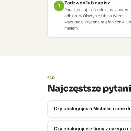
Zadzwoń lub napisz
1
Podaj rodzaj i ilość oleju oraz adres
odbioru w Olsztynie lub na Warmii i
Mazurach. Wycena telefonicznie lub
mailem.
FAQ
Najczęstsze pytani
Czy obsługujecie Michelin i inne d
Tak, obsługujemy duże zakłady prze
ADR zgodną z korporacyjnymi wymog
Czy obsługujecie firmy z całego re