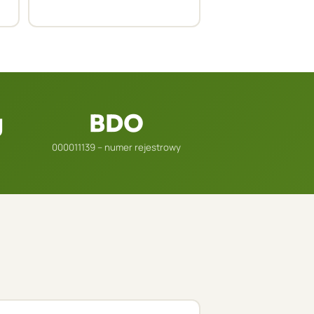
g
BDO
000011139 – numer rejestrowy