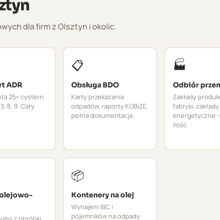
ztyn
h dla firm z Olsztyn i okolic.
📋
🏭
rt ADR
Obsługa BDO
Odbiór prze
ta 25+ cystern.
Karty przekazania
Zakłady produk
3, 8, 9. Cały
odpadów, raporty KOBiZE,
fabryki, zakłady
pełna dokumentacja.
energetyczne –
ilość.
📦
 olejowo-
Kontenery na olej
Wynajem IBC i
pojemników na odpady
lsji z obróbki