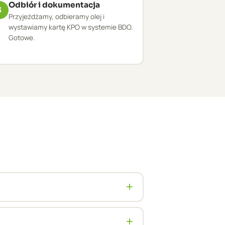
Odbiór i dokumentacja
3
Przyjeżdżamy, odbieramy olej i
wystawiamy kartę KPO w systemie BDO.
Gotowe.
+
E. Zapewniamy dokumentację BDO i
+