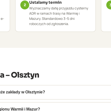
Ustalamy termin
2
Wyznaczamy datę przyjazdu cysterny
ADR w ramach trasy na Warmię i
 e-
Mazury. Standardowo 3–5 dni
roboczych od zgłoszenia.
a – Olsztyn
uże zakłady w Olsztynie?
mysłowe w Olsztynie, w tym firmy z Warmińsko-Mazurskiej SS
ami dużych producentów.
gionu Warmii i Mazur?