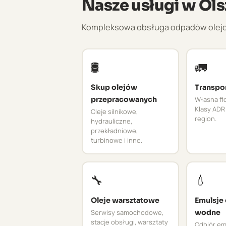
Nasze usługi w Ols
Kompleksowa obsługa odpadów olejowyc
🛢️
🚛
Skup olejów
Transpo
przepracowanych
Własna flo
Klasy ADR 
Oleje silnikowe,
region.
hydrauliczne,
przekładniowe,
turbinowe i inne.
🔧
💧
Oleje warsztatowe
Emulsje
Serwisy samochodowe,
wodne
stacje obsługi, warsztaty
Odbiór emu