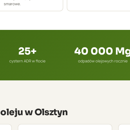
smarowe.
25+
40 000 M
cystern ADR w flocie
odpadów olejowych rocznie
 oleju w Olsztyn