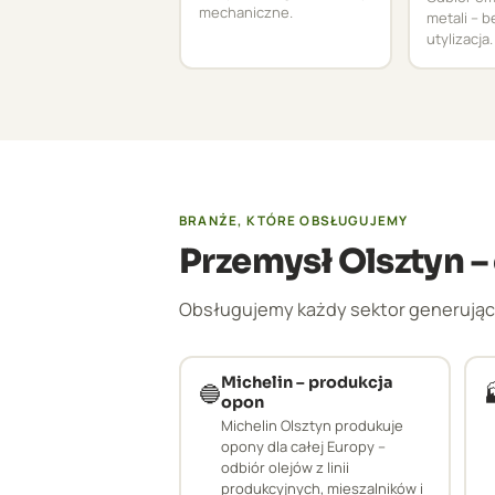
mechaniczne.
metali – 
utylizacja.
BRANŻE, KTÓRE OBSŁUGUJEMY
Przemysł Olsztyn 
Obsługujemy każdy sektor generujący
Michelin – produkcja
🔵
opon
Michelin Olsztyn produkuje
opony dla całej Europy –
odbiór olejów z linii
produkcyjnych, mieszalników i