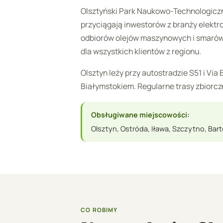
Olsztyński Park Naukowo-Technologicz
przyciągają inwestorów z branży elektro
odbiorów olejów maszynowych i smaró
dla wszystkich klientów z regionu.
Olsztyn leży przy autostradzie S51 i Vi
Białymstokiem. Regularne trasy zbiorcze
Obsługiwane miejscowości:
Olsztyn, Ostróda, Iława, Szczytno, Bar
CO ROBIMY