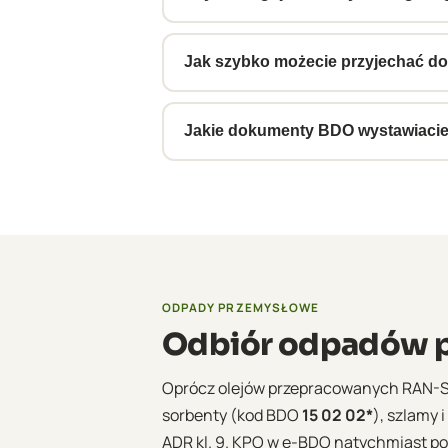
Tak, obsługujemy całą Warmię i Mazur
pokrywające cały region, co umożliw
Jak szybko możecie przyjechać do 
Standardowo 3–5 dni roboczych od zgł
planujemy harmonogram cyklicznych
Jakie dokumenty BDO wystawiacie 
Przy każdym odbiorze wystawiamy el
zaświadczenie do raportu KOBiZE. D
ODPADY PRZEMYSŁOWE
Odbiór odpadów p
Oprócz olejów przepracowanych RAN-
sorbenty (kod BDO
15 02 02*
), szlamy 
ADR kl. 9. KPO w e-BDO natychmiast po