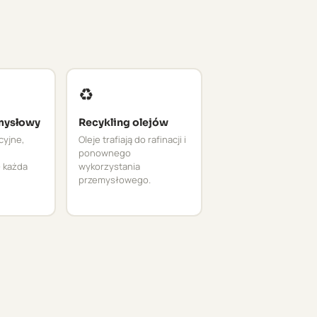
♻️
mysłowy
Recykling olejów
cyjne,
Oleje trafiają do rafinacji i
ponownego
 każda
wykorzystania
przemysłowego.