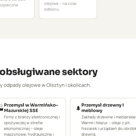
olejowe – na czas
bezpieczna
odbioru.
– obsługiwane sektory
 odpady olejowe w Olsztyn i okolicach.
Przemysł w Warmińsko-
Przemysł drzewny i
🏭
🌲
Mazurskiej SSE
meblowy
Firmy z branży elektronicznej i
Zakłady drzewne i meblarskie
spożywczej w strefie
Warmii i Mazur – oleje z pił,
ekonomicznej – oleje
frezarek i urządzeń do obróbk
maszynowe, hydrauliczne i
drewna.