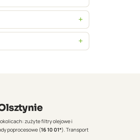
powiaty. Planujemy trasy zbiorcze
+
mii i Mazur. Dla stałych klientów
+
BDO, dokument przewozowy ADR oraz
lsztynie
okolicach: zużyte filtry olejowe i
ody poprocesowe (
16 10 01*
). Transport