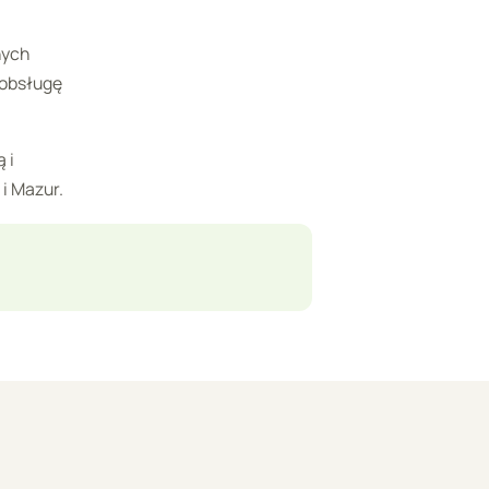
nych
 obsługę
 i
 i Mazur.