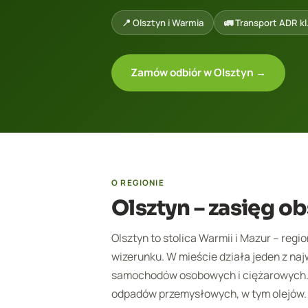
📍 Olsztyn i Warmia
🚛 Transport ADR kl.
Zamów odbiór w Olsztyn →
O REGIONIE
Olsztyn – zasięg ob
Olsztyn to stolica Warmii i Mazur – r
wizerunku. W mieście działa jeden z na
samochodów osobowych i ciężarowych. Z
odpadów przemysłowych, w tym olejów.