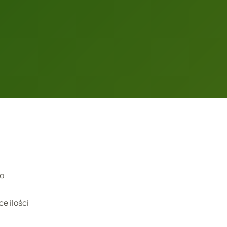
go
e ilości