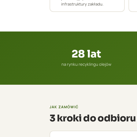
infrastruktury zakładu.
28 lat
na rynku recyklingu olejów
JAK ZAMÓWIĆ
3 kroki do odbioru