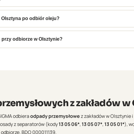
y – Olsztyn, Ostródę, Iławę, Szczytno, Bartoszyce i okoliczne 
ia efektywne odbiory.
Olsztyna po odbiór oleju?
oszenia. Olsztyn jest centrum regularnych tras do regionu War
 odbiorów.
przy odbiorze w Olsztynie?
ektroniczną kartę przekazania odpadów (e-KPO) w systemie 
okumenty dostępne na koncie BDO natychmiast po odbiorze.
rzemysłowych z zakładów w O
SIGMA odbiera
odpady przemysłowe
z zakładów w Olsztynie i 
i osady z separatorów (kody
13 05 06*
,
13 05 07*
,
13 05 01*
), w
 odbiorze. BDO 000011139.