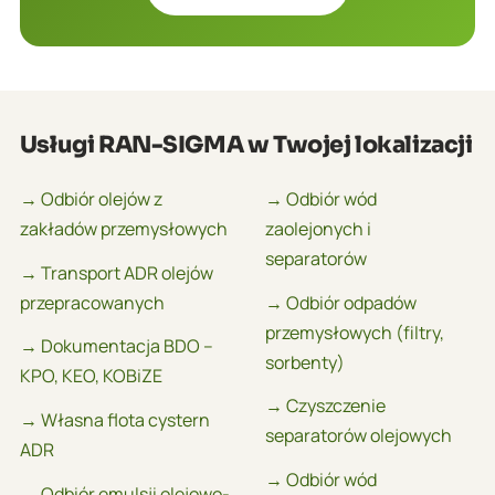
Usługi RAN-SIGMA w Twojej lokalizacji
→ Odbiór olejów z
→ Odbiór wód
zakładów przemysłowych
zaolejonych i
separatorów
→ Transport ADR olejów
przepracowanych
→ Odbiór odpadów
przemysłowych (filtry,
→ Dokumentacja BDO –
sorbenty)
KPO, KEO, KOBiZE
→ Czyszczenie
→ Własna flota cystern
separatorów olejowych
ADR
→ Odbiór wód
→ Odbiór emulsji olejowo-