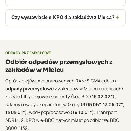
BDO.
przekładniowe z wózków widłowych i pojazdów
wewnątrzzakładowych, a także emulsje z obróbki
Standardowy czas realizacji to 3–5 dni roboczych
metali. Wszystkie klasy ADR 3, 8 i 9.
+
od zgłoszenia. Dla dużych zakładów z regularnym
Czy wystawiacie e-KPO dla zakładów z Mielca?
zapotrzebowaniem możemy ustalić stały
Tak. Wystawiamy elektroniczne Karty Przekazania
harmonogram odbioru – raz na miesiąc lub częściej.
Odpadów bezpośrednio w systemie BDO podczas
odbioru. Zakłady SSE wymagają szczególnie
rzetelnej dokumentacji – jesteśmy do tego w pełni
ODPADY PRZEMYSŁOWE
przygotowani.
Odbiór odpadów przemysłowych z
zakładów w Mielcu
Oprócz olejów przepracowanych RAN-SIGMA odbiera
odpady przemysłowe
z zakładów w Mielcu i okolicach:
zużyte filtry olejowe i sorbenty (kod BDO
15 02 02*
),
szlamy i osady z separatorów (kody
13 05 06*
,
13 05 07*
,
13 05 01*
), wody poprocesowe (
16 10 01*
). Transport
ADR kl. 9. KPO w e-BDO natychmiast po odbiorze. BDO
000011139.