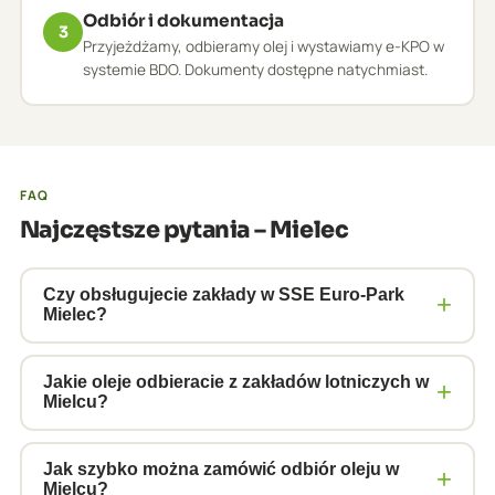
Odbiór i dokumentacja
3
Przyjeżdżamy, odbieramy olej i wystawiamy e-KPO w
systemie BDO. Dokumenty dostępne natychmiast.
FAQ
Najczęstsze pytania – Mielec
Czy obsługujecie zakłady w SSE Euro-Park
+
Mielec?
Tak. Regularnie realizujemy odbiory olejów
przepracowanych w zakładach zlokalizowanych w
Jakie oleje odbieracie z zakładów lotniczych w
+
Mielcu?
SSE Euro-Park Mielec, w tym zakładach przemysłu
lotniczego, motoryzacyjnego i obróbki precyzyjnej.
Z zakładów lotniczych odbieramy oleje do
Zapewniamy transport ADR i pełną dokumentację
obrabiarek CNC, oleje hydrauliczne, oleje
Jak szybko można zamówić odbiór oleju w
+
Mielcu?