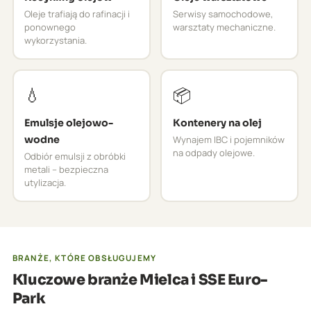
Oleje trafiają do rafinacji i
Serwisy samochodowe,
ponownego
warsztaty mechaniczne.
wykorzystania.
💧
📦
Emulsje olejowo-
Kontenery na olej
wodne
Wynajem IBC i pojemników
na odpady olejowe.
Odbiór emulsji z obróbki
metali – bezpieczna
utylizacja.
BRANŻE, KTÓRE OBSŁUGUJEMY
Kluczowe branże Mielca i SSE Euro-
Park