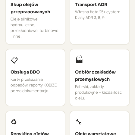
Skup olejów
Transport ADR
przepracowanych
Własna flota 25+ cystern.
Klasy ADR 3, 8, 9.
Oleje silnikowe,
hydrauliczne,
przekładniowe, turbinowe
i inne.
📋
🏭
Obsługa BDO
Odbiór z zakładów
Karty przekazania
przemysłowych
odpadów, raporty KOBiZE,
Fabryki, zakłady
pełna dokumentacja.
produkcyjne – każda ilość
oleju.
♻️
🔧
Recykling olejów
Oleje warsztatowe