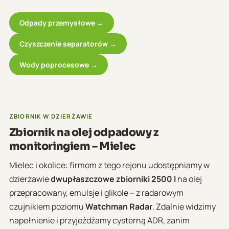
Odpady przemysłowe →
Czyszczenie separatorów →
Wody poprocesowe →
ZBIORNIK W DZIERŻAWIE
Zbiornik na olej odpadowy z
monitoringiem – Mielec
Mielec i okolice: firmom z tego rejonu udostępniamy w
dzierżawie
dwupłaszczowe zbiorniki 2500 l
na olej
przepracowany, emulsje i glikole – z radarowym
czujnikiem poziomu
Watchman Radar
. Zdalnie widzimy
napełnienie i przyjeżdżamy cysterną ADR, zanim