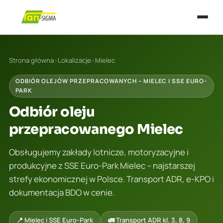
Strona główna
›
Lokalizacje
›
Mielec
ODBIÓR OLEJÓW PRZEPRACOWANYCH – MIELEC I SSE EURO-
PARK
Odbiór oleju
przepracowanego Mielec
Obsługujemy zakłady lotnicze, motoryzacyjne i
produkcyjne z SSE Euro-Park Mielec – najstarszej
strefy ekonomicznej w Polsce. Transport ADR, e-KPO i
dokumentacja BDO w cenie.
📍 Mielec i SSE Euro-Park
🚛 Transport ADR kl. 3, 8, 9