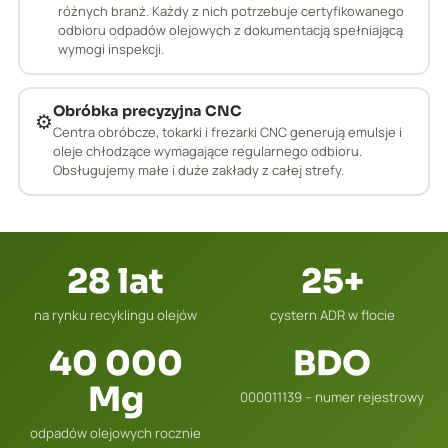
różnych branż. Każdy z nich potrzebuje certyfikowanego
odbioru odpadów olejowych z dokumentacją spełniającą
wymogi inspekcji.
Obróbka precyzyjna CNC
⚙️
Centra obróbcze, tokarki i frezarki CNC generują emulsje i
oleje chłodzące wymagające regularnego odbioru.
Obsługujemy małe i duże zakłady z całej strefy.
28 lat
25+
na rynku recyklingu olejów
cystern ADR w flocie
40 000
BDO
Mg
000011139 – numer rejestrowy
odpadów olejowych rocznie