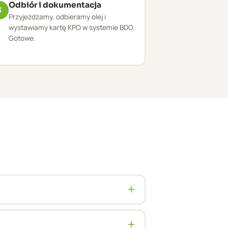
Odbiór i dokumentacja
3
Przyjeżdżamy, odbieramy olej i
wystawiamy kartę KPO w systemie BDO.
Gotowe.
+
odbiorze olejów turbinowych i
+