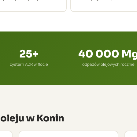
25+
40 000 M
cystern ADR w flocie
odpadów olejowych rocznie
 oleju w Konin