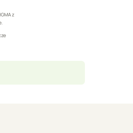
SIGMA z
e.
cze