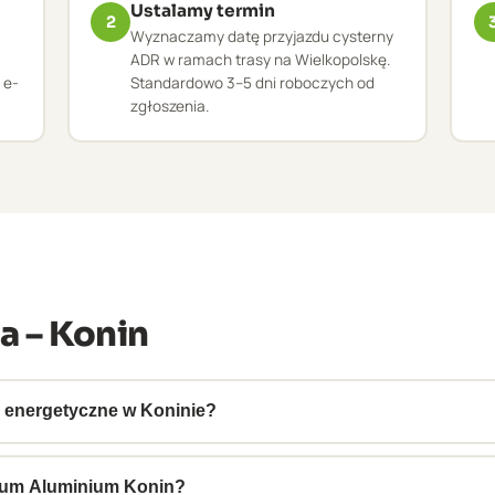
Ustalamy termin
2
Wyznaczamy datę przyjazdu cysterny
ADR w ramach trasy na Wielkopolskę.
 e-
Standardowo 3–5 dni roboczych od
zgłoszenia.
a – Konin
y energetyczne w Koninie?
ady energetyczne Zagłębia Konińskiego. Mamy doświadczenie w 
kumentację BDO i ADR zgodną z wymogami korporacyjnymi.
nium Aluminium Konin?