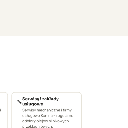
Serwisy i zakłady
🔧
usługowe
i
Serwisy mechaniczne i firmy
usługowe Konina – regularne
odbiory olejów silnikowych i
przekładniowych.