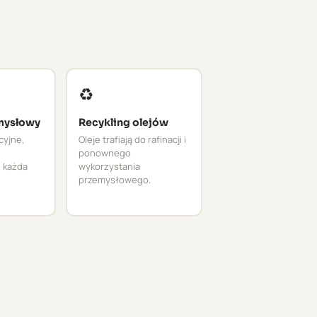
♻️
mysłowy
Recykling olejów
cyjne,
Oleje trafiają do rafinacji i
ponownego
 każda
wykorzystania
przemysłowego.