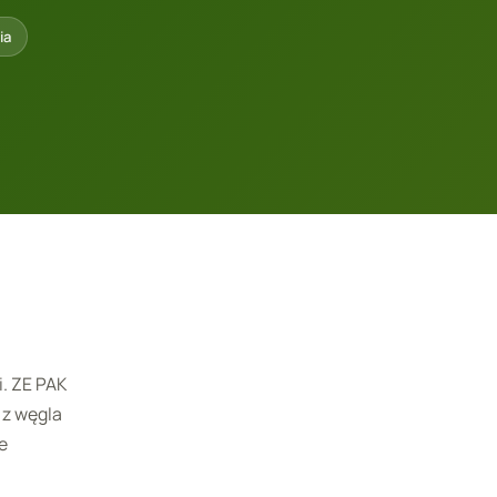
ia
. ZE PAK
 z węgla
e