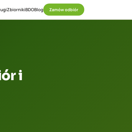
ugi
Zbiorniki
BDO
Blog
Zamów odbiór
ór i