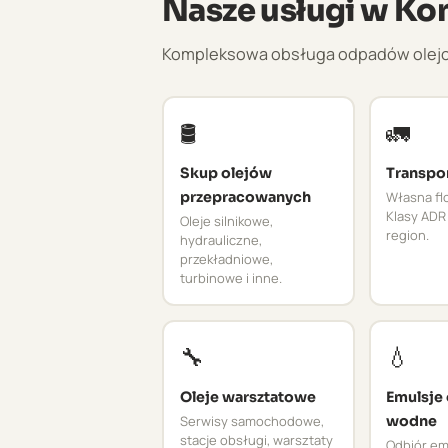
Nasze usługi w Ko
Kompleksowa obsługa odpadów olejowyc
🛢️
🚛
Skup olejów
Transpo
przepracowanych
Własna flo
Klasy ADR 
Oleje silnikowe,
region.
hydrauliczne,
przekładniowe,
turbinowe i inne.
🔧
💧
Oleje warsztatowe
Emulsje
Serwisy samochodowe,
wodne
stacje obsługi, warsztaty
Odbiór emu