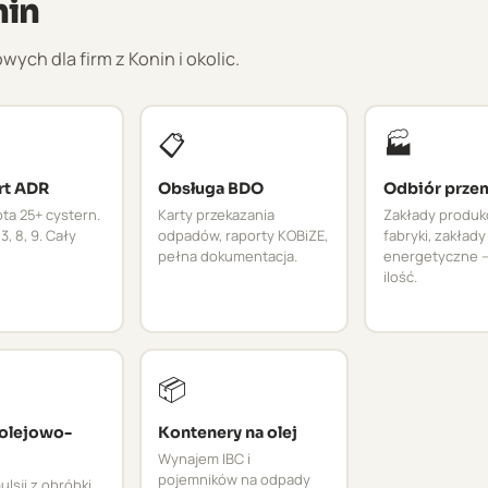
nin
h dla firm z Konin i okolic.
📋
🏭
rt ADR
Obsługa BDO
Odbiór prze
ta 25+ cystern.
Karty przekazania
Zakłady produk
3, 8, 9. Cały
odpadów, raporty KOBiZE,
fabryki, zakłady
pełna dokumentacja.
energetyczne –
ilość.
📦
 olejowo-
Kontenery na olej
Wynajem IBC i
pojemników na odpady
lsji z obróbki