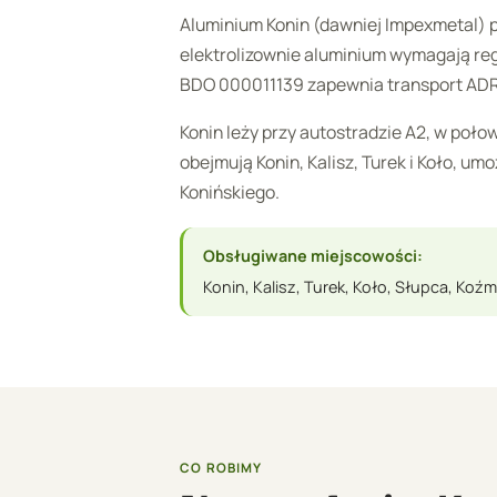
Aluminium Konin (dawniej Impexmetal) p
elektrolizownie aluminium wymagają re
BDO 000011139 zapewnia transport ADR 
Konin leży przy autostradzie A2, w poł
obejmują Konin, Kalisz, Turek i Koło, u
Konińskiego.
Obsługiwane miejscowości:
Konin, Kalisz, Turek, Koło, Słupca, Koźm
CO ROBIMY