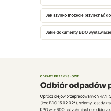
Tak, odbieramy oleje i emulsje z zak
produkcyjnych.
Jak szybko możecie przyjechać do
Standardowo 3–5 dni roboczych od zg
ustalić harmonogram cyklicznych od
Jakie dokumenty BDO wystawiacie 
Przy każdym odbiorze wystawiamy el
zaświadczenie do raportu KOBiZE. D
ODPADY PRZEMYSŁOWE
Odbiór odpadów p
Oprócz olejów przepracowanych RAN-
(kod BDO
15 02 02*
), szlamy i osady z
KPO w e-BDO natychmiast po odbiorze.