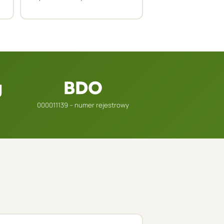
g
BDO
000011139 – numer rejestrowy