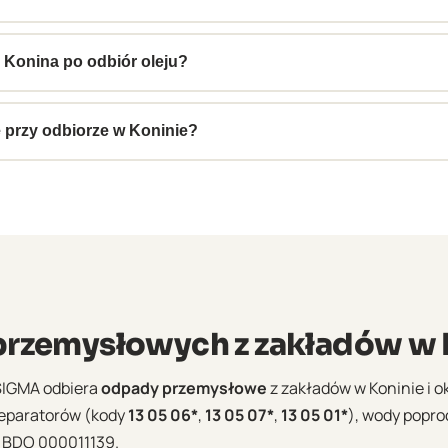
ładów hutnictwa aluminium. Obsługujemy zarówno oleje z walcare
 Konina po odbiór oleju?
łoszenia. Konin leży przy A2, co ułatwia planowanie tras. Dla
biorów.
przy odbiorze w Koninie?
ektroniczną kartę przekazania odpadów (e-KPO) w systemie 
okumenty dostępne na koncie BDO natychmiast po odbiorze.
rzemysłowych z zakładów w 
SIGMA odbiera
odpady przemysłowe
z zakładów w Koninie i ok
 separatorów (kody
13 05 06*
,
13 05 07*
,
13 05 01*
), wody popr
 BDO 000011139.