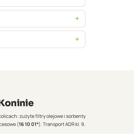
k, jak i oleje hydrauliczne z maszyn
+
 ZE PAK i dużych zakładów możemy
+
BDO, dokument przewozowy ADR oraz
Koninie
olicach: zużyte filtry olejowe i sorbenty
ocesowe (
16 10 01*
). Transport ADR kl. 9.