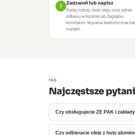
Zadzwoń lub napisz
1
Podaj rodzaj i ilość oleju oraz adres
odbioru w Koninie lub Zagłębiu
Konińskim. Wycena telefonicznie lub
mailem.
FAQ
Najczęstsze pytani
Czy obsługujecie ZE PAK i zakład
Tak, obsługujemy ZE PAK i inne zakł
transformatorowych. Zapewniamy do
Czy odbieracie oleje z huty alumi