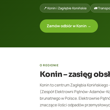
📍 Konin i Zagłębie Konińskie
🚛 Transpor
Zamów odbiór w Konin →
O REGIONIE
Konin – zasięg obs
Konin to centrum Zagłębia Konińskiego
(Zespół Elektrowni Pątnów-Adamów-Koni
brunatnego w Polsce. Elektrownie Pątnó
znaczące ilości odpadów przemysłowyc