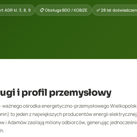
t ADR kl. 3, 8, 9
📋 Obsługa BDO / KOBiZE
✅ 28 lat doświadczen
ługi i profil przemysłowy
 – ważnego ośrodka energetyczno-przemysłowego Wielkopolski
n) to jeden z największych producentów energii elektrycznej
w i Adamów zasilają miliony odbiorców, generując jednocześni
h.