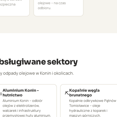
olejowe – na czas
bezpieczna
odbioru.
obsługiwane sektory
 odpady olejowe w Konin i okolicach.
Aluminium Konin –
Kopalnie węgla

⛏️
hutnictwo
brunatnego
Aluminium Konin – odbiór
Kopalnie odkrywkowe Pątnów 
olejów z elektrolizerów,
Tomisławice – oleje
walcarek i infrastruktury
hydrauliczne z koparek i
przemysłowej huty aluminium.
maszyn górniczych.