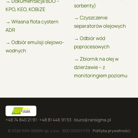
→ Dokumentacja BDO –
sorbenty)
KPO, KEO, KOBiZE
→ Czyszczenie
→ Własna flota cystern
separatorów olejowych
ADR
→ Odbiór wód
→ Odbiór emulsji olejowo-
poprocesowych
wodnych
→ Zbiornik na olej w
dzierżawie – z
monitoringiem poziomu
+48 74 840 21 91
·
+48 81 446 91 53
·
biuro@ransigma.pl
© 2026 RAN-SIGMA sp. z o.o. · BDO 000011139 ·
Polityka prywatności