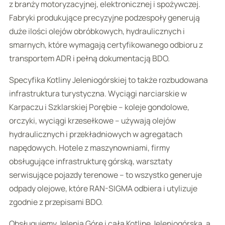
z branży motoryzacyjnej, elektronicznej i spożywczej.
Fabryki produkujące precyzyjne podzespoły generują
duże ilości olejów obróbkowych, hydraulicznych i
smarnych, które wymagają certyfikowanego odbioru z
transportem ADR i pełną dokumentacją BDO.
Specyfika Kotliny Jeleniogórskiej to także rozbudowana
infrastruktura turystyczna. Wyciągi narciarskie w
Karpaczu i Szklarskiej Porębie – koleje gondolowe,
orczyki, wyciągi krzesełkowe – używają olejów
hydraulicznych i przekładniowych w agregatach
napędowych. Hotele z maszynowniami, firmy
obsługujące infrastrukturę górską, warsztaty
serwisujące pojazdy terenowe – to wszystko generuje
odpady olejowe, które RAN-SIGMA odbiera i utylizuje
zgodnie z przepisami BDO.
Obsługujemy Jelenią Górę i całą Kotlinę Jeleniogórską, a