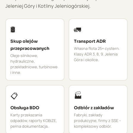
Jeleniej Góry i Kotliny Jeleniogórskiej.
🛢️
🚛
Skup olejów
Transport ADR
przepracowanych
Własna flota 25+ cystern.
Klasy ADR 3, 8, 9. Jelenia
Oleje silnikowe,
Góra i okolice.
hydrauliczne,
przekładniowe, turbinowe
i inne.
📋
🏭
Obsługa BDO
Odbiór z zakładów
Karty przekazania
Fabryki, zakłady
odpadów, raporty KOBiZE,
produkcyjne, firmy z SSE –
pełna dokumentacja.
kompleksowy odbiór.