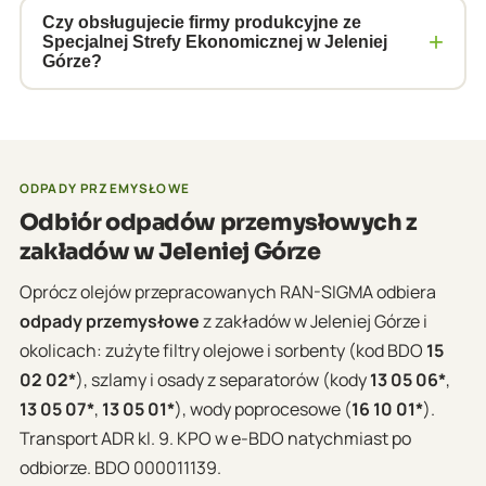
dokumentację BDO.
zazwyczaj 500 litrów, jednak warunki ustalamy
Czy obsługujecie firmy produkcyjne ze
+
Specjalnej Strefy Ekonomicznej w Jeleniej
indywidualnie. Prosimy o kontakt – znajdziemy
Górze?
rozwiązanie dla każdej firmy, niezależnie od ilości.
Tak, obsługujemy przedsiębiorstwa ze Specjalnej
Strefy Ekonomicznej i Katowickiej Specjalnej Strefy
Ekonomicznej podstrefy jeleniogórskiej.
Zapewniamy pełną dokumentację wymaganą dla
ODPADY PRZEMYSŁOWE
firm w SSE.
Odbiór odpadów przemysłowych z
zakładów w Jeleniej Górze
Oprócz olejów przepracowanych RAN-SIGMA odbiera
odpady przemysłowe
z zakładów w Jeleniej Górze i
okolicach: zużyte filtry olejowe i sorbenty (kod BDO
15
02 02*
), szlamy i osady z separatorów (kody
13 05 06*
,
13 05 07*
,
13 05 01*
), wody poprocesowe (
16 10 01*
).
Transport ADR kl. 9. KPO w e-BDO natychmiast po
odbiorze. BDO 000011139.