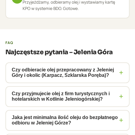
Przyjeżdżamy, odbieramy olej i wystawiamy kartę
KPO w systemie BDO. Gotowe.
FAQ
Najczęstsze pytania – Jelenia Góra
Czy odbieracie olej przepracowany z Jeleniej
+
Góry i okolic (Karpacz, Szklarska Poręba)?
Tak, obsługujemy Jelenią Górę i całą Kotlinę
Jeleniogórską, w tym Karpacz, Szklarską Porębę,
Czy przyjmujecie olej z firm turystycznych i
+
hotelarskich w Kotlinie Jeleniogórskiej?
Kowary i Piechowice. Transport własnym taborem
ADR bez dodatkowych opłat przy odpowiedniej
Tak, odbieramy oleje i odpady olejowe z obiektów
ilości.
noclegowych, hoteli z zapleczem technicznym oraz
Jaka jest minimalna ilość oleju do bezpłatnego
+
odbioru w Jeleniej Górze?
firm obsługujących wyciągi narciarskie i
infrastrukturę turystyczną. Wystawiamy pełną
Minimalna ilość do bezpłatnego odbioru to