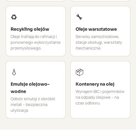
♻️
🔧
Recykling olejów
Oleje warsztatowe
Oleje trafiają do rafinacji i
Serwisy samochodowe,
ponownego wykorzystania
stacje obsługi, warsztaty
przemysłowego.
mechaniczne.
💧
📦
Emulsje olejowo-
Kontenery na olej
wodne
Wynajem IBC i pojemników
na odpady olejowe – na
Odbiór emulsji z obróbki
czas odbioru.
metali – bezpieczna
utylizacja.