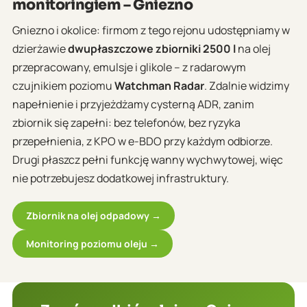
monitoringiem – Gniezno
Gniezno i okolice: firmom z tego rejonu udostępniamy w
dzierżawie
dwupłaszczowe zbiorniki 2500 l
na olej
przepracowany, emulsje i glikole – z radarowym
czujnikiem poziomu
Watchman Radar
. Zdalnie widzimy
napełnienie i przyjeżdżamy cysterną ADR, zanim
zbiornik się zapełni: bez telefonów, bez ryzyka
przepełnienia, z KPO w e-BDO przy każdym odbiorze.
Drugi płaszcz pełni funkcję wanny wychwytowej, więc
nie potrzebujesz dodatkowej infrastruktury.
Zbiornik na olej odpadowy →
Monitoring poziomu oleju →