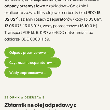
odpady przemysłowe
z zakładów w Gnieźnie i
okolicach: zużyte filtry olejowe i sorbenty (kod BDO
15
02 02*
), szlamy i osady z separatorów (kody
13 05 06*
,
13 05 07*
,
13 05 01*
), wody poprocesowe (
16 10 01*
).
Transport ADR kl. 9. KPO w e-BDO natychmiast po
odbiorze. BDO 000011139.
Odpady przemysłowe →
Czyszczenie separatorów →
Wody poprocesowe →
ZBIORNIK W DZIERŻAWIE
Zbiornik na olej odpadowy z