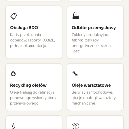
📋
🏭
Obsługa BDO
Odbiór przemysłowy
Karty przekazania
Zakłady produkcyjne,
odpadów, raporty KOBiZE,
fabryki, zakłady
pełna dokumentacja.
energetyczne – każda
ilość.
♻️
🔧
Recykling olejów
Oleje warsztatowe
Oleje trafiają do rafinacji i
Serwisy samochodowe,
ponownego wykorzystania
stacje obsługi, warsztaty
przemysłowego.
mechaniczne.
💧
📦