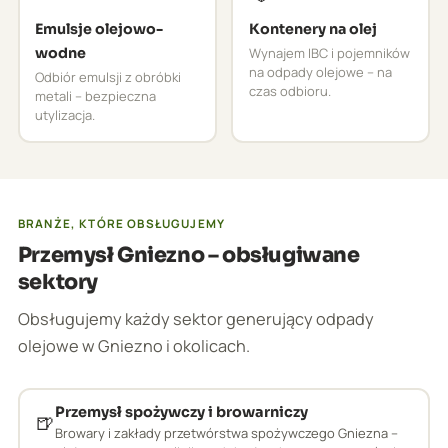
Emulsje olejowo-
Kontenery na olej
wodne
Wynajem IBC i pojemników
na odpady olejowe – na
Odbiór emulsji z obróbki
czas odbioru.
metali – bezpieczna
utylizacja.
BRANŻE, KTÓRE OBSŁUGUJEMY
Przemysł Gniezno – obsługiwane
sektory
Obsługujemy każdy sektor generujący odpady
olejowe w Gniezno i okolicach.
Przemysł spożywczy i browarniczy
🍺
Browary i zakłady przetwórstwa spożywczego Gniezna –