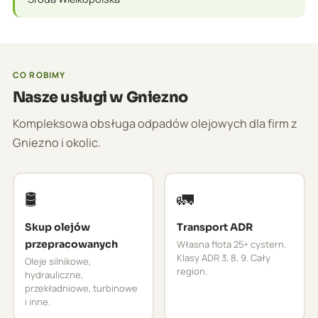
CO ROBIMY
Nasze usługi w Gniezno
Kompleksowa obsługa odpadów olejowych dla firm z
Gniezno i okolic.
🛢️
🚛
Skup olejów
Transport ADR
przepracowanych
Własna flota 25+ cystern.
Klasy ADR 3, 8, 9. Cały
Oleje silnikowe,
region.
hydrauliczne,
przekładniowe, turbinowe
i inne.