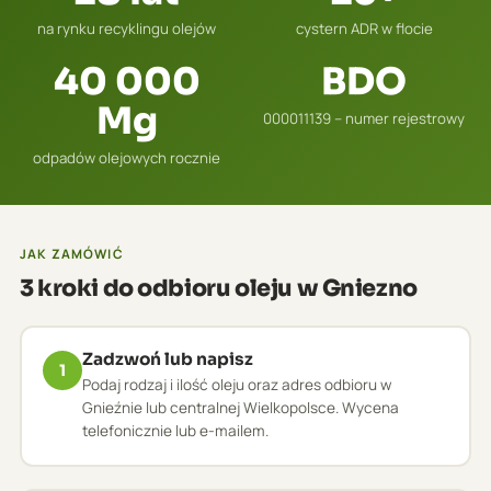
na rynku recyklingu olejów
cystern ADR w flocie
40 000
BDO
Mg
000011139 – numer rejestrowy
odpadów olejowych rocznie
JAK ZAMÓWIĆ
3 kroki do odbioru oleju w Gniezno
Zadzwoń lub napisz
1
Podaj rodzaj i ilość oleju oraz adres odbioru w
Gnieźnie lub centralnej Wielkopolsce. Wycena
telefonicznie lub e-mailem.