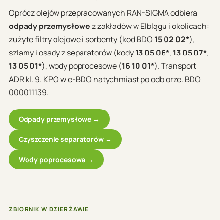
Oprócz olejów przepracowanych RAN-SIGMA odbiera
odpady przemysłowe
z zakładów w Elblągu i okolicach:
zużyte filtry olejowe i sorbenty (kod BDO
15 02 02*
),
szlamy i osady z separatorów (kody
13 05 06*
,
13 05 07*
,
13 05 01*
), wody poprocesowe (
16 10 01*
). Transport
ADR kl. 9. KPO w e-BDO natychmiast po odbiorze. BDO
000011139.
Odpady przemysłowe →
Czyszczenie separatorów →
Wody poprocesowe →
ZBIORNIK W DZIERŻAWIE