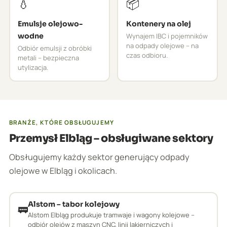
💧
📦
Emulsje olejowo-
Kontenery na olej
wodne
Wynajem IBC i pojemników
na odpady olejowe – na
Odbiór emulsji z obróbki
czas odbioru.
metali – bezpieczna
utylizacja.
BRANŻE, KTÓRE OBSŁUGUJEMY
Przemysł Elbląg – obsługiwane sektory
Obsługujemy każdy sektor generujący odpady
olejowe w Elbląg i okolicach.
Alstom – tabor kolejowy
🚃
Alstom Elbląg produkuje tramwaje i wagony kolejowe –
odbiór olejów z maszyn CNC, linii lakierniczych i