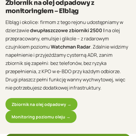
Zbiornik na olej odpadowy z
monitoringiem – Elbląg
Elbląg i okolice: firmom z tego rejonu udostępniamy w
dzierżawie
dwupłaszczowe zbiorniki 2500 l
na olej
przepracowany, emulsje i glikole – z radarowym
czujnikiem poziomu
Watchman Radar
. Zdalnie widzimy
napełnienie i przyjeżdżamy cysterną ADR, zanim
zbiornik się zapełni: bez telefonów, bez ryzyka
przepełnienia, z KPO w e-BDO przy każdym odbiorze.
Drugi płaszcz pełni funkcję wanny wychwytowej, więc
nie potrzebujesz dodatkowej infrastruktury.
Zbiornik na olej odpadowy →
Monitoring poziomu oleju →