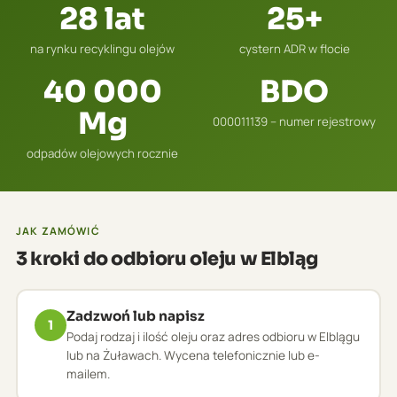
28 lat
25+
na rynku recyklingu olejów
cystern ADR w flocie
40 000
BDO
Mg
000011139 – numer rejestrowy
odpadów olejowych rocznie
JAK ZAMÓWIĆ
3 kroki do odbioru oleju w Elbląg
Zadzwoń lub napisz
1
Podaj rodzaj i ilość oleju oraz adres odbioru w Elblągu
lub na Żuławach. Wycena telefonicznie lub e-
mailem.