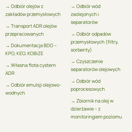
→ Odbiór olejów z
→ Odbiór wód
zakładów przemysłowych
zaolejonych i
separatorów
→ Transport ADR olejów
przepracowanych
→ Odbiór odpadów
przemysłowych (filtry,
→ Dokumentacja BDO –
sorbenty)
KPO, KEO, KOBiZE
→ Czyszczenie
→ Własna flota cystern
separatorów olejowych
ADR
→ Odbiór wód
→ Odbiór emulsji olejowo-
poprocesowych
wodnych
→ Zbiornik na olej w
dzierżawie – z
monitoringiem poziomu