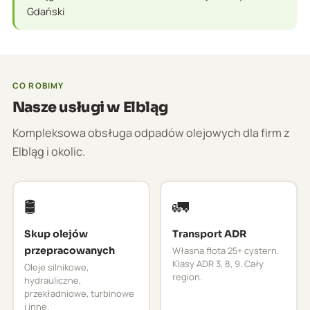
Gdański
CO ROBIMY
Nasze usługi w Elbląg
Kompleksowa obsługa odpadów olejowych dla firm z
Elbląg i okolic.
🛢️
🚛
Skup olejów
Transport ADR
przepracowanych
Własna flota 25+ cystern.
Klasy ADR 3, 8, 9. Cały
Oleje silnikowe,
region.
hydrauliczne,
przekładniowe, turbinowe
i inne.