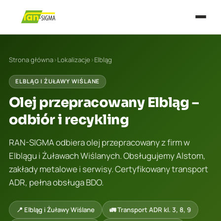
Strona główna
›
Lokalizacje
›
Elbląg
ELBLĄG I ŻUŁAWY WIŚLANE
Olej przepracowany Elbląg –
odbiór i recykling
RAN-SIGMA odbiera olej przepracowany z firm w
Elblągu i Żuławach Wiślanych. Obsługujemy Alstom,
zakłady metalowe i serwisy. Certyfikowany transport
ADR, pełna obsługa BDO.
📍 Elbląg i Żuławy Wiślane
🚛 Transport ADR kl. 3, 8, 9