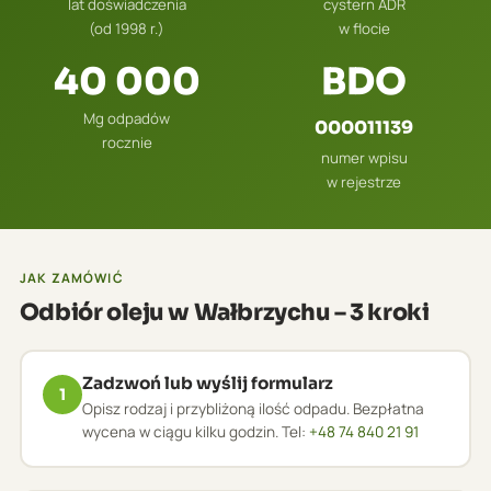
lat doświadczenia
cystern ADR
(od 1998 r.)
w flocie
40 000
BDO
Mg odpadów
000011139
rocznie
numer wpisu
w rejestrze
JAK ZAMÓWIĆ
Odbiór oleju w Wałbrzychu – 3 kroki
Zadzwoń lub wyślij formularz
1
Opisz rodzaj i przybliżoną ilość odpadu. Bezpłatna
wycena w ciągu kilku godzin. Tel:
+48 74 840 21 91