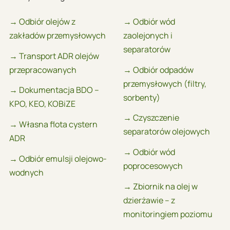
→ Odbiór olejów z
→ Odbiór wód
zakładów przemysłowych
zaolejonych i
separatorów
→ Transport ADR olejów
przepracowanych
→ Odbiór odpadów
przemysłowych (filtry,
→ Dokumentacja BDO –
sorbenty)
KPO, KEO, KOBiZE
→ Czyszczenie
→ Własna flota cystern
separatorów olejowych
ADR
→ Odbiór wód
→ Odbiór emulsji olejowo-
poprocesowych
wodnych
→ Zbiornik na olej w
dzierżawie – z
monitoringiem poziomu