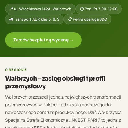
📍 ul. Wrocławska 142A, Wałbrzych
🕐 Pon–Pt 7:00–17:00
🚛 Transport ADR klas 3, 8, 9
📋 Pełna obsługa BDO
Zamów bezpłatną wycenę →
O REGIONIE
Wałbrzych – zasięg obsługi i profil
przemysłowy
Wałbrzych przeszedł jedną z największych transformacji
przemysłowych w Polsce – od miasta górniczego do
nowoczesnego centrum produkcyjnego. Dziś Wałbrzyska
Specjalna Strefa Ekonomiczna „INVEST-PARK” to jedna z
największych SSE w kraju, skupiająca zakłady z branży