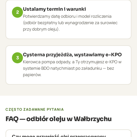
Ustalamy termin i warunki
2
Potwierdzamy datę odbioru i model rozliczenia
(odbiór bezpłatny lub wynagrodzenie za surowiec
przy dobrym oleju).
Cysterna przyjeżdża, wystawiamy e-KPO
3
Kierowca pompa odpady, a Ty otrzymujesz e-KPO w
systemie BDO natychmiast po załadunku — bez
papierów.
CZĘSTO ZADAWANE PYTANIA
FAQ — odbiór oleju w Wałbrzychu
Czy mogę przywieźć olej przepracowany