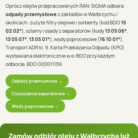
Oprócz olejów przepracowanych RAN-SIGMA odbiera
odpady przemysłowe
z zakładów w Wałbrzychu i
okolicach: zużyte filtry olejowe i sorbenty (kod BDO
15
02 02*
), szlamy i osady z separatorów (kody
13 05 06*
,
13 05 07*
,
13 05 01*
), wody poprocesowe (
16 10 01*
).
Transport ADR kl. 9. Karta Przekazania Odpadu (KPO)
wystawiana elektronicznie w e-BDO przy każdym
odbiorze. BDO 000011139.
Odpady przemysłowe →
Czyszczenie separatorów →
Wody poprocesowe →
Zamów odbiór oleju z Wałbrzycha już