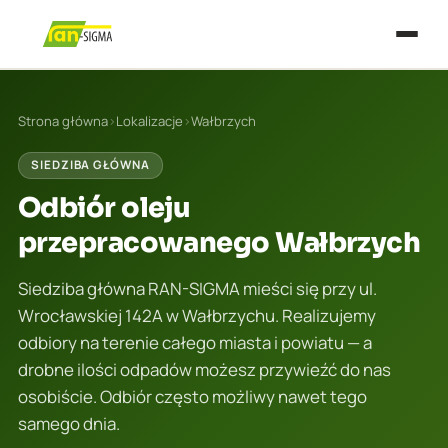
Strona główna
›
Lokalizacje
›
Wałbrzych
SIEDZIBA GŁÓWNA
Odbiór oleju
przepracowanego Wałbrzych
Siedziba główna RAN-SIGMA mieści się przy ul.
Wrocławskiej 142A w Wałbrzychu. Realizujemy
odbiory na terenie całego miasta i powiatu — a
drobne ilości odpadów możesz przywieźć do nas
osobiście. Odbiór często możliwy nawet tego
samego dnia.