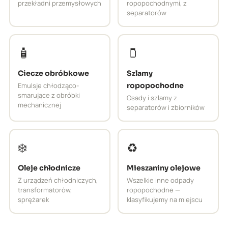
przekładni przemysłowych
ropopochodnymi, z
separatorów
🧴
🫙
Ciecze obróbkowe
Szlamy
Emulsje chłodząco-
ropopochodne
smarujące z obróbki
Osady i szlamy z
mechanicznej
separatorów i zbiorników
❄️
♻️
Oleje chłodnicze
Mieszaniny olejowe
Z urządzeń chłodniczych,
Wszelkie inne odpady
transformatorów,
ropopochodne —
sprężarek
klasyfikujemy na miejscu