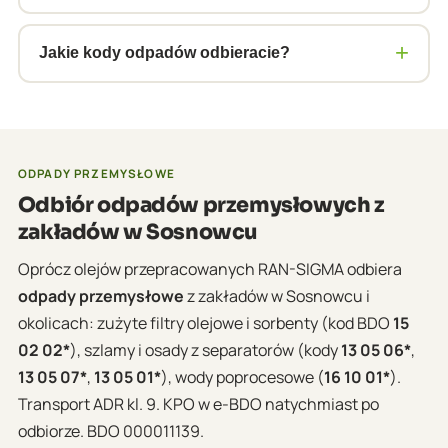
jak ArcelorMittal lub zakłady metalowe w Zagłębiu
Tak. Wystawiamy e-KPO w systemie BDO po każdym
proponujemy cykliczne umowy na regularne
+
odbiorze. Dokument jest widoczny na Twoim koncie
Jakie kody odpadów odbieracie?
odbiory.
BDO natychmiast. Wystawiamy też zaświadczenia
Odbieramy oleje przepracowane pod kodami m.in.
do raportów KOBiZE.
13 01 09*, 13 01 10*, 13 02 04*, 13 02 05*, 13 02 06*, 13
02 08*, 13 05 02*, 13 05 03*, 13 07 01*. Jeśli masz inny
kod – zadzwoń, sprawdzimy możliwości.
ODPADY PRZEMYSŁOWE
Odbiór odpadów przemysłowych z
zakładów w Sosnowcu
Oprócz olejów przepracowanych RAN-SIGMA odbiera
odpady przemysłowe
z zakładów w Sosnowcu i
okolicach: zużyte filtry olejowe i sorbenty (kod BDO
15
02 02*
), szlamy i osady z separatorów (kody
13 05 06*
,
13 05 07*
,
13 05 01*
), wody poprocesowe (
16 10 01*
).
Transport ADR kl. 9. KPO w e-BDO natychmiast po
odbiorze. BDO 000011139.