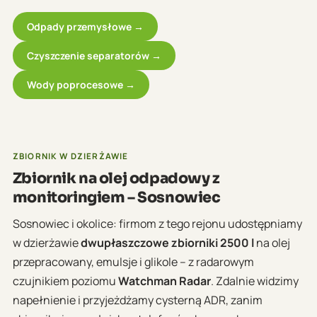
Odpady przemysłowe →
Czyszczenie separatorów →
Wody poprocesowe →
ZBIORNIK W DZIERŻAWIE
Zbiornik na olej odpadowy z
monitoringiem – Sosnowiec
Sosnowiec i okolice: firmom z tego rejonu udostępniamy
w dzierżawie
dwupłaszczowe zbiorniki 2500 l
na olej
przepracowany, emulsje i glikole – z radarowym
czujnikiem poziomu
Watchman Radar
. Zdalnie widzimy
napełnienie i przyjeżdżamy cysterną ADR, zanim