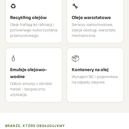
♻️
🔧
Recykling olejów
Oleje warsztatowe
Oleje trafiają do rafinacji i
Serwisy samochodowe,
ponownego wykorzystania
stacje obsługi, warsztaty
przemysłowego.
mechaniczne.
💧
📦
Emulsje olejowo-
Kontenery na olej
wodne
Wynajem IBC i pojemników
na odpady olejowe.
Odbiór emulsji z obróbki
metali – bezpieczna
utylizacja.
BRANŻE, KTÓRE OBSŁUGUJEMY