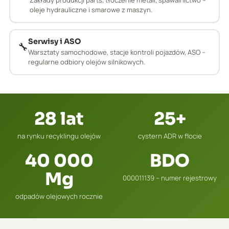
Zakłady produkcji parts, tłoczenie metali, spawalnictwo –
oleje hydrauliczne i smarowe z maszyn.
Serwisy i ASO
🔧
Warsztaty samochodowe, stacje kontroli pojazdów, ASO –
regularne odbiory olejów silnikowych.
28 lat
25+
na rynku recyklingu olejów
cystern ADR w flocie
40 000
BDO
Mg
000011139 – numer rejestrowy
odpadów olejowych rocznie