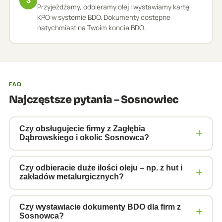
3
Przyjeżdżamy, odbieramy olej i wystawiamy kartę
KPO w systemie BDO. Dokumenty dostępne
natychmiast na Twoim koncie BDO.
FAQ
Najczęstsze pytania – Sosnowiec
Czy obsługujecie firmy z Zagłębia
+
Dąbrowskiego i okolic Sosnowca?
Tak. Regularnie obsługujemy Sosnowiec, Dąbrowę
Górniczą, Będzin, Czeladź, Mysłowice i Jaworzno.
Czy odbieracie duże ilości oleju – np. z hut i
+
zakładów metalurgicznych?
Trasy zbiorcze pozwalają nam obsługiwać kilka firm
w jednym kursie, co skraca czas oczekiwania i
Tak, specjalizujemy się w odbiorach dużych
obniża koszty dla każdego klienta.
wolumenów. Dysponujemy cysternami o
Czy wystawiacie dokumenty BDO dla firm z
+
Sosnowca?
pojemności do 20 000 litrów. Dla zakładów takich