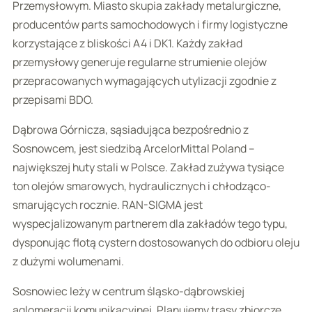
Przemysłowym. Miasto skupia zakłady metalurgiczne,
producentów parts samochodowych i firmy logistyczne
korzystające z bliskości A4 i DK1. Każdy zakład
przemysłowy generuje regularne strumienie olejów
przepracowanych wymagających utylizacji zgodnie z
przepisami BDO.
Dąbrowa Górnicza, sąsiadująca bezpośrednio z
Sosnowcem, jest siedzibą ArcelorMittal Poland –
największej huty stali w Polsce. Zakład zużywa tysiące
ton olejów smarowych, hydraulicznych i chłodząco-
smarujących rocznie. RAN-SIGMA jest
wyspecjalizowanym partnerem dla zakładów tego typu,
dysponując flotą cystern dostosowanych do odbioru oleju
z dużymi wolumenami.
Sosnowiec leży w centrum śląsko-dąbrowskiej
aglomeracji komunikacyjnej. Planujemy trasy zbiorcze