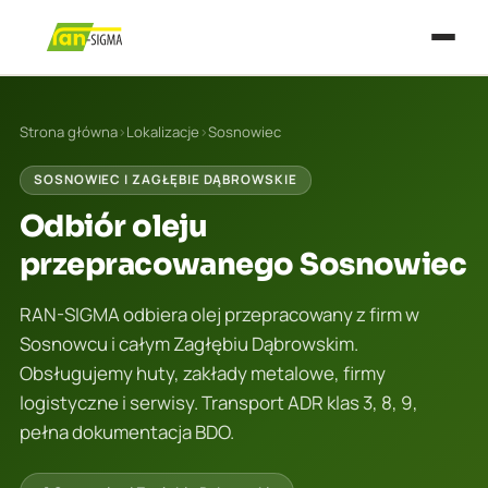
Strona główna
›
Lokalizacje
›
Sosnowiec
SOSNOWIEC I ZAGŁĘBIE DĄBROWSKIE
Odbiór oleju
przepracowanego Sosnowiec
RAN-SIGMA odbiera olej przepracowany z firm w
Sosnowcu i całym Zagłębiu Dąbrowskim.
Obsługujemy huty, zakłady metalowe, firmy
logistyczne i serwisy. Transport ADR klas 3, 8, 9,
pełna dokumentacja BDO.