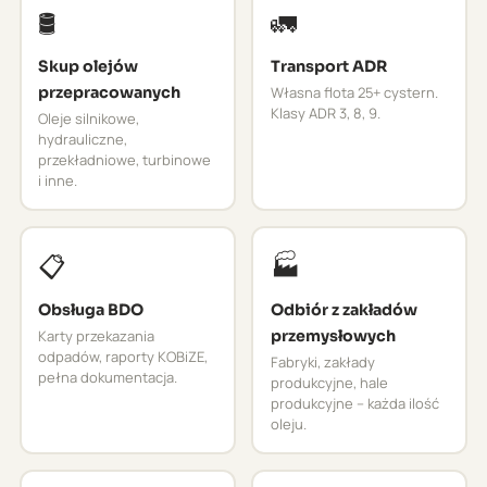
🛢️
🚛
Skup olejów
Transport ADR
przepracowanych
Własna flota 25+ cystern.
Klasy ADR 3, 8, 9.
Oleje silnikowe,
hydrauliczne,
przekładniowe, turbinowe
i inne.
📋
🏭
Obsługa BDO
Odbiór z zakładów
Karty przekazania
przemysłowych
odpadów, raporty KOBiZE,
Fabryki, zakłady
pełna dokumentacja.
produkcyjne, hale
produkcyjne – każda ilość
oleju.