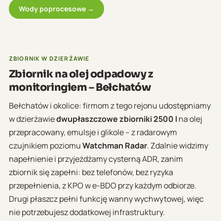
Wody poprocesowe →
ZBIORNIK W DZIERŻAWIE
Zbiornik na olej odpadowy z
monitoringiem – Bełchatów
Bełchatów i okolice: firmom z tego rejonu udostępniamy
w dzierżawie
dwupłaszczowe zbiorniki 2500 l
na olej
przepracowany, emulsje i glikole – z radarowym
czujnikiem poziomu
Watchman Radar
. Zdalnie widzimy
napełnienie i przyjeżdżamy cysterną ADR, zanim
zbiornik się zapełni: bez telefonów, bez ryzyka
przepełnienia, z KPO w e-BDO przy każdym odbiorze.
Drugi płaszcz pełni funkcję wanny wychwytowej, więc
nie potrzebujesz dodatkowej infrastruktury.