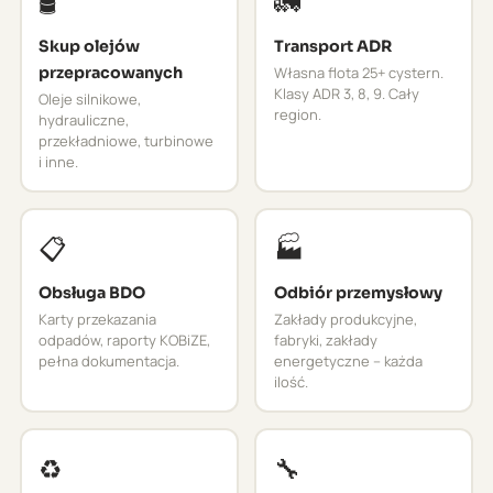
🛢️
🚛
Skup olejów
Transport ADR
przepracowanych
Własna flota 25+ cystern.
Klasy ADR 3, 8, 9. Cały
Oleje silnikowe,
region.
hydrauliczne,
przekładniowe, turbinowe
i inne.
📋
🏭
Obsługa BDO
Odbiór przemysłowy
Karty przekazania
Zakłady produkcyjne,
odpadów, raporty KOBiZE,
fabryki, zakłady
pełna dokumentacja.
energetyczne – każda
ilość.
♻️
🔧