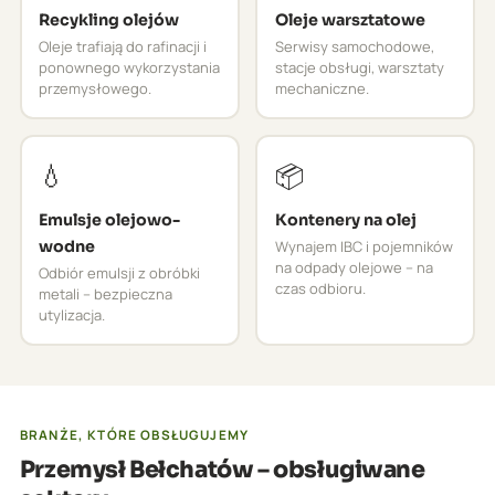
Recykling olejów
Oleje warsztatowe
Oleje trafiają do rafinacji i
Serwisy samochodowe,
ponownego wykorzystania
stacje obsługi, warsztaty
przemysłowego.
mechaniczne.
💧
📦
Emulsje olejowo-
Kontenery na olej
wodne
Wynajem IBC i pojemników
na odpady olejowe – na
Odbiór emulsji z obróbki
czas odbioru.
metali – bezpieczna
utylizacja.
BRANŻE, KTÓRE OBSŁUGUJEMY
Przemysł Bełchatów – obsługiwane