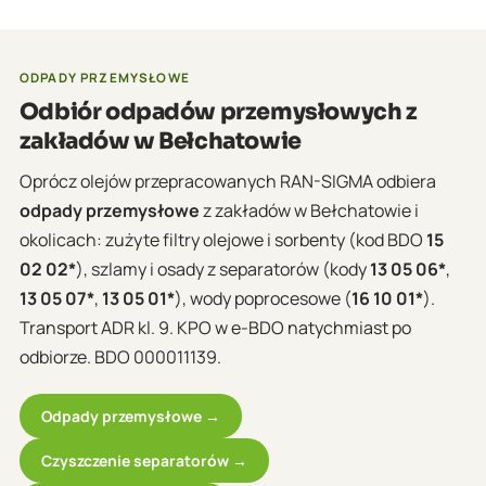
kartę przekazania odpadów (e-KPO) w systemie
BDO, dokument przewozowy ADR oraz
zaświadczenie do raportu KOBiZE. Dokumenty
ODPADY PRZEMYSŁOWE
dostępne na koncie BDO natychmiast po odbiorze.
Odbiór odpadów przemysłowych z
zakładów w Bełchatowie
Oprócz olejów przepracowanych RAN-SIGMA odbiera
odpady przemysłowe
z zakładów w Bełchatowie i
okolicach: zużyte filtry olejowe i sorbenty (kod BDO
15
02 02*
), szlamy i osady z separatorów (kody
13 05 06*
,
13 05 07*
,
13 05 01*
), wody poprocesowe (
16 10 01*
).
Transport ADR kl. 9. KPO w e-BDO natychmiast po
odbiorze. BDO 000011139.
Odpady przemysłowe →
Czyszczenie separatorów →