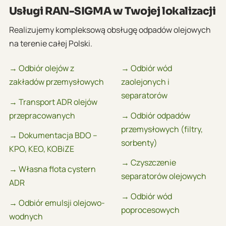
Usługi RAN-SIGMA w Twojej lokalizacji
Realizujemy kompleksową obsługę odpadów olejowych
na terenie całej Polski.
→ Odbiór olejów z
→ Odbiór wód
zakładów przemysłowych
zaolejonych i
separatorów
→ Transport ADR olejów
przepracowanych
→ Odbiór odpadów
przemysłowych (filtry,
→ Dokumentacja BDO –
sorbenty)
KPO, KEO, KOBiZE
→ Czyszczenie
→ Własna flota cystern
separatorów olejowych
ADR
→ Odbiór wód
→ Odbiór emulsji olejowo-
poprocesowych
wodnych