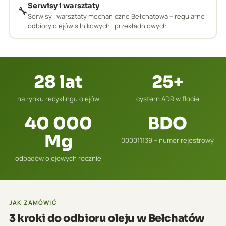
Serwisy i warsztaty
🔧
Serwisy i warsztaty mechaniczne Bełchatowa – regularne
odbiory olejów silnikowych i przekładniowych.
28 lat
25+
na rynku recyklingu olejów
cystern ADR w flocie
40 000
BDO
Mg
000011139 – numer rejestrowy
odpadów olejowych rocznie
JAK ZAMÓWIĆ
3 kroki do odbioru oleju w Bełchatów