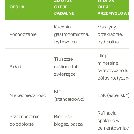
20 01 25 —
13 01 XX —
CECHA
OLEJE
OLEJE
JADALNE
PRZEMYSŁOWE
Kuchnia
Maszyny,
Pochodzenie
gastronomiczna,
przekładnie,
frytownica
hydraulika
Oleje
Tłuszcze
mineralne,
Skład
roślinne lub
syntetyczne lub
zwierzęce
półsyntetyczne
NIE
Niebezpieczność
TAK (asterisk *)
(standardowo)
Rafinacja,
Przeznaczenie
Biodiesel,
spalanie w
po odbiorze
biogaz, pasza
cementowniach