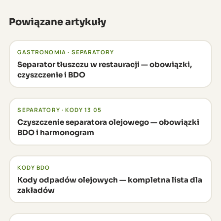
co upraszcza logistykę i dokumentację BDO.
Nawet jeśli sąsiad "chce pomóc" i przyjmie olej
RAN-SIGMA (BDO 000011139) oferuje odbiory
bezpłatnie, odpowiedzialność za nielegalne
Powiązane artykuły
cykliczne dostosowane do harmonogramu
przekazanie odpadu spoczywa na wytwórcy —
lokalu — bez konieczności każdorazowego
czyli na restauracji.
GASTRONOMIA · SEPARATORY
umawiania się telefonicznie.
Separator tłuszczu w restauracji — obowiązki,
czyszczenie i BDO
SEPARATORY · KODY 13 05
Czyszczenie separatora olejowego — obowiązki
BDO i harmonogram
KODY BDO
Kody odpadów olejowych — kompletna lista dla
zakładów