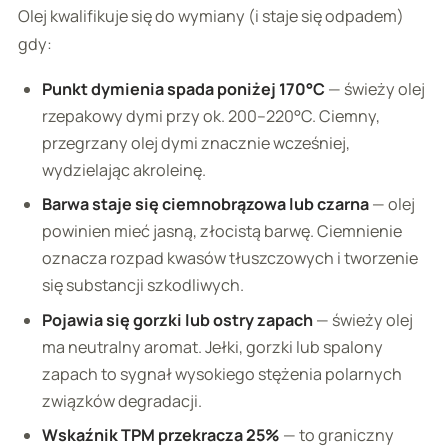
Olej kwalifikuje się do wymiany (i staje się odpadem)
gdy:
Punkt dymienia spada poniżej 170°C
— świeży olej
rzepakowy dymi przy ok. 200–220°C. Ciemny,
przegrzany olej dymi znacznie wcześniej,
wydzielając akroleinę.
Barwa staje się ciemnobrązowa lub czarna
— olej
powinien mieć jasną, złocistą barwę. Ciemnienie
oznacza rozpad kwasów tłuszczowych i tworzenie
się substancji szkodliwych.
Pojawia się gorzki lub ostry zapach
— świeży olej
ma neutralny aromat. Jełki, gorzki lub spalony
zapach to sygnał wysokiego stężenia polarnych
związków degradacji.
Wskaźnik TPM przekracza 25%
— to graniczny