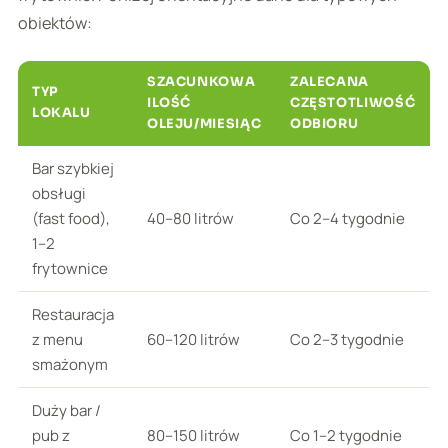
obiektów:
SZACUNKOWA
ZALECANA
TYP
ILOŚĆ
CZĘSTOTLIWOŚĆ
LOKALU
OLEJU/MIESIĄC
ODBIORU
Bar szybkiej
obsługi
(fast food),
40–80 litrów
Co 2–4 tygodnie
1–2
frytownice
Restauracja
z menu
60–120 litrów
Co 2–3 tygodnie
smażonym
Duży bar /
pub z
80–150 litrów
Co 1–2 tygodnie