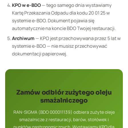
KPO w e-BDO
— tego samego dnia wystawiamy
Kartę Przekazania Odpadu dla kodu 20 01 25 w
systemie e-BDO. Dokument pojawia się
automatycznie na koncie BDO Twojej restauracji.
Archiwum
— KPO jest przechowywana przez 5 lat w
systemie e-BDO — nie musisz przechowywać
dokumentacji papierowej.
Zamów odbiór zużytego oleju
smażalniczego
RAN-SIGMA (BDO 000011139) odbiera zużyte oleje
smażalnicze z restauracji, barów, stołówek i
punktów gastronomicznych. Wystawiamy KPO dla