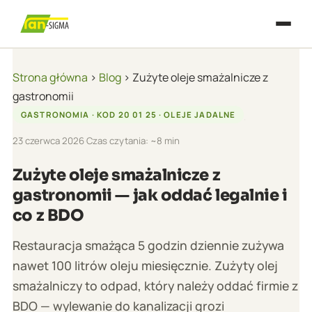
Strona główna
›
Blog
›
Zużyte oleje smażalnicze z
gastronomii
GASTRONOMIA · KOD 20 01 25 · OLEJE JADALNE
·
23 czerwca 2026
·
Czas czytania: ~8 min
Zużyte oleje smażalnicze z
gastronomii — jak oddać legalnie i
co z BDO
Restauracja smażąca 5 godzin dziennie zużywa
nawet 100 litrów oleju miesięcznie. Zużyty olej
smażalniczy to odpad, który należy oddać firmie z
BDO — wylewanie do kanalizacji grozi