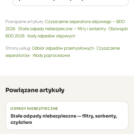
wytwarzanych odpadów. Odpady niebezpieczne
WIOŚ mogą być zapowiedziane lub nie.
Dokumenty ewidencji odpadów (w tym KPO)
— jak oleje, filtry, sorbenty — zawsze wymagają
należy przechowywać przez 5 lat od daty
ewidencji, niezależnie od ilości.
Powiązane artykuły:
Czyszczenie separatora olejowego — BDO
wystawienia. System e-BDO archiwizuje KPO
2026
·
Stałe odpady niebezpieczne — filtry i sorbenty
·
Obowiązki
elektronicznie — wystarczy dostęp do konta.
BDO 2026
·
Kody odpadów olejowych
Strony usług:
Odbiór odpadów przemysłowych
·
Czyszczenie
separatorów
·
Wody poprocesowe
Powiązane artykuły
ODPADY NIEBEZPIECZNE
Stałe odpady niebezpieczne — filtry, sorbenty,
czyściwo