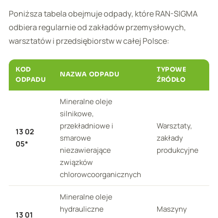
Poniższa tabela obejmuje odpady, które RAN-SIGMA
odbiera regularnie od zakładów przemysłowych,
warsztatów i przedsiębiorstw w całej Polsce:
KOD
TYPOWE
NAZWA ODPADU
ODPADU
ŹRÓDŁO
Mineralne oleje
silnikowe,
przekładniowe i
Warsztaty,
13 02
smarowe
zakłady
05*
niezawierające
produkcyjne
związków
chlorowcoorganicznych
Mineralne oleje
hydrauliczne
Maszyny
13 01