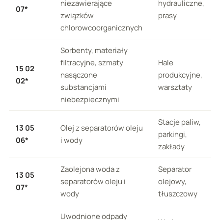
niezawierające
hydrauliczne,
07*
związków
prasy
chlorowcoorganicznych
Sorbenty, materiały
filtracyjne, szmaty
Hale
15 02
nasączone
produkcyjne,
02*
substancjami
warsztaty
niebezpiecznymi
Stacje paliw,
13 05
Olej z separatorów oleju
parkingi,
06*
i wody
zakłady
Zaolejona woda z
Separator
13 05
separatorów oleju i
olejowy,
07*
wody
tłuszczowy
Uwodnione odpady