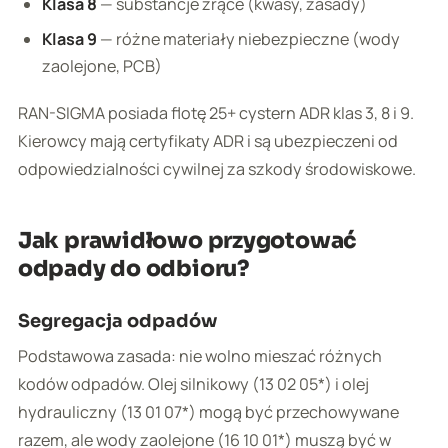
Klasa 8
— substancje żrące (kwasy, zasady)
Klasa 9
— różne materiały niebezpieczne (wody
zaolejone, PCB)
RAN-SIGMA posiada flotę 25+ cystern ADR klas 3, 8 i 9.
Kierowcy mają certyfikaty ADR i są ubezpieczeni od
odpowiedzialności cywilnej za szkody środowiskowe.
Jak prawidłowo przygotować
odpady do odbioru?
Segregacja odpadów
Podstawowa zasada: nie wolno mieszać różnych
kodów odpadów. Olej silnikowy (13 02 05*) i olej
hydrauliczny (13 01 07*) mogą być przechowywane
razem, ale wody zaolejone (16 10 01*) muszą być w