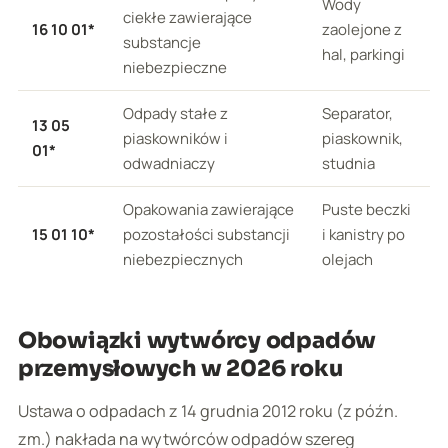
Wody
ciekłe zawierające
16 10 01*
zaolejone z
substancje
hal, parkingi
niebezpieczne
Odpady stałe z
Separator,
13 05
piaskowników i
piaskownik,
01*
odwadniaczy
studnia
Opakowania zawierające
Puste beczki
15 01 10*
pozostałości substancji
i kanistry po
niebezpiecznych
olejach
Obowiązki wytwórcy odpadów
przemysłowych w 2026 roku
Ustawa o odpadach z 14 grudnia 2012 roku (z późn.
zm.) nakłada na wytwórców odpadów szereg