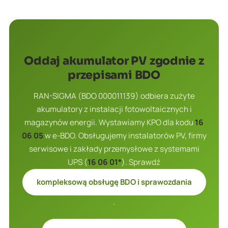
Oddaj akumulator PV zgodnie z
przepisami BDO
RAN-SIGMA (BDO 000011139) odbiera zużyte
akumulatory z instalacji fotowoltaicznych i
magazynów energii. Wystawiamy KPO dla kodu
16
06 05
w e-BDO. Obsługujemy instalatorów PV, firmy
serwisowe i zakłady przemysłowe z systemami
UPS (
16 06 01*
). Sprawdź
kompleksową obsługę BDO i sprawozdania
.