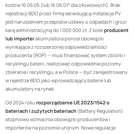
kodzie 16 06 05 (lub 16 06 01* dla ołowiowych). Brak
rejestracji BDO przez firmę serwisującą instalacje PV
jest naruszeniem przepisów ustawy o odpadach i grozi
karą administracyjną do 1 000 000 zł. Z kolei
producent
lub importer
akumulatora ponosi obowiązki
wynikające z rozszerzonej odpowiedzialności
producenta (ROP) — musi finansować system zbiórki i
recyklingu baterii, realizować odpowiednie poziomy
zbierania i recyklingu, a w Polsce — być zarejestrowany
w rejestrze BDO jako wprowadzający baterie lub
akumulatory na rynek.
Od 2024 roku
rozporządzenie UE 2023/1542 o
bateriach i zużytych bateriach
(Battery Regulation)
stopniowo wzmacnia obowiązki producentów i
importerów na poziomie unijnym. Nowe regulacje