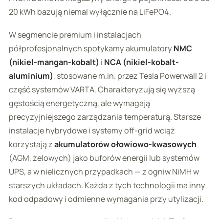
20 kWh bazują niemal wyłącznie na LiFePO4.
W segmencie premium i instalacjach
półprofesjonalnych spotykamy akumulatory
NMC
(nikiel-mangan-kobalt)
i
NCA (nikiel-kobalt-
aluminium)
, stosowane m.in. przez Tesla Powerwall 2 i
część systemów VARTA. Charakteryzują się wyższą
gęstością energetyczną, ale wymagają
precyzyjniejszego zarządzania temperaturą. Starsze
instalacje hybrydowe i systemy off-grid wciąż
korzystają z
akumulatorów ołowiowo-kwasowych
(AGM, żelowych) jako buforów energii lub systemów
UPS, a w nielicznych przypadkach — z ogniw NiMH w
starszych układach. Każda z tych technologii ma inny
kod odpadowy i odmienne wymagania przy utylizacji.