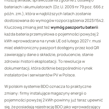
muszą składać sprawozdania zgodnie z ustawą o
bateriach i akumulatorach (Dz.U. 2009 nr 79 poz. 666 z
późn. zm.), która w najbliższych latach zostanie
dostosowana do wymogów rozporządzenia 2023/1542.
Kluczową zmianą jest też
wymóg paszportu baterii
:
każda bateria przemysłowa o pojemności powyżej 2
kWh wprowadzana na rynek UE od lutego 2027 r. musi
mieć elektroniczny paszport dostępny przez kod QR
zawierający dane o składzie, producencie, stanie
zdrowia i historii eksploatacji. To rewolucja w
dokumentacji, która dotknie bezpośrednio rynek
instalatorów i serwisantów PV w Polsce.
W polskim systemie BDO oznacza to praktyczne
zmiany: firmy instalujące magazyny energii o
pojemności powyżej 2 kWh powinny już teraz upewnić
się, że posiadają rejestrację BDO jako wprowadzający