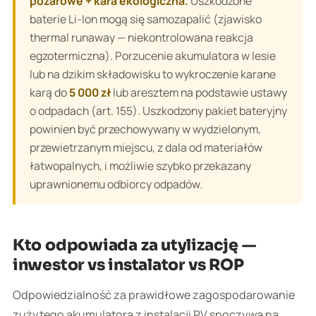
pożarowe + kara ekologiczna.
Uszkodzone
baterie Li-Ion mogą się samozapalić (zjawisko
thermal runaway
— niekontrolowana reakcja
egzotermiczna). Porzucenie akumulatora w lesie
lub na dzikim składowisku to wykroczenie karane
karą do
5 000 zł
lub aresztem na podstawie ustawy
o odpadach (art. 155). Uszkodzony pakiet bateryjny
powinien być przechowywany w wydzielonym,
przewietrzanym miejscu, z dala od materiałów
łatwopalnych, i możliwie szybko przekazany
uprawnionemu odbiorcy odpadów.
Kto odpowiada za utylizację —
inwestor vs instalator vs ROP
Odpowiedzialność za prawidłowe zagospodarowanie
zużytego akumulatora z instalacji PV spoczywa na