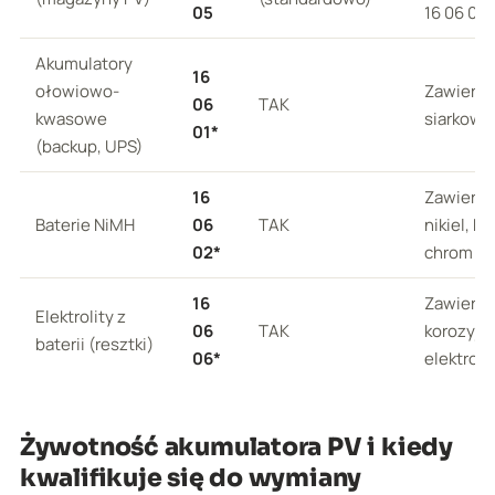
05
16 06 06*
Akumulatory
16
ołowiowo-
Zawieraj
06
TAK
kwasowe
siarkowy
01*
(backup, UPS)
16
Zawieraj
Baterie NiMH
06
TAK
nikiel, k
02*
chrom
16
Zawieraj
Elektrolity z
06
TAK
korozyjn
baterii (resztki)
06*
elektroli
Żywotność akumulatora PV i kiedy
kwalifikuje się do wymiany