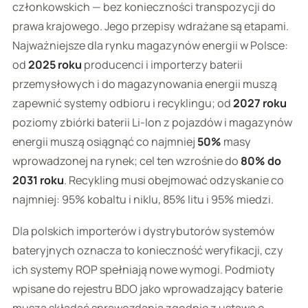
członkowskich — bez konieczności transpozycji do
prawa krajowego. Jego przepisy wdrażane są etapami.
Najważniejsze dla rynku magazynów energii w Polsce:
od
2025 roku
producenci i importerzy baterii
przemysłowych i do magazynowania energii muszą
zapewnić systemy odbioru i recyklingu; od
2027 roku
poziomy zbiórki baterii Li-Ion z pojazdów i magazynów
energii muszą osiągnąć co najmniej
50%
masy
wprowadzonej na rynek; cel ten wzrośnie do
80% do
2031 roku
. Recykling musi obejmować odzyskanie co
najmniej: 95% kobaltu i niklu, 85% litu i 95% miedzi.
Dla polskich importerów i dystrybutorów systemów
bateryjnych oznacza to konieczność weryfikacji, czy
ich systemy ROP spełniają nowe wymogi. Podmioty
wpisane do rejestru BDO jako wprowadzający baterie