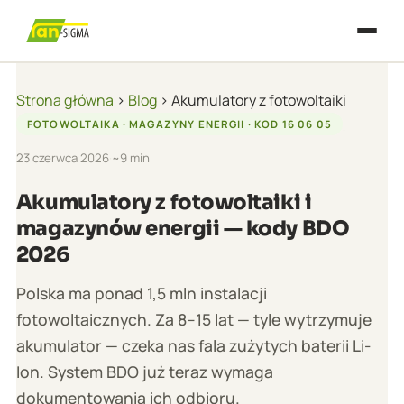
Strona główna
›
Blog
› Akumulatory z fotowoltaiki
FOTOWOLTAIKA · MAGAZYNY ENERGII · KOD 16 06 05
·
23 czerwca 2026
·
~9 min
Akumulatory z fotowoltaiki i
magazynów energii — kody BDO
2026
Polska ma ponad 1,5 mln instalacji
fotowoltaicznych. Za 8–15 lat — tyle wytrzymuje
akumulator — czeka nas fala zużytych baterii Li-
Ion. System BDO już teraz wymaga
dokumentowania ich odbioru.