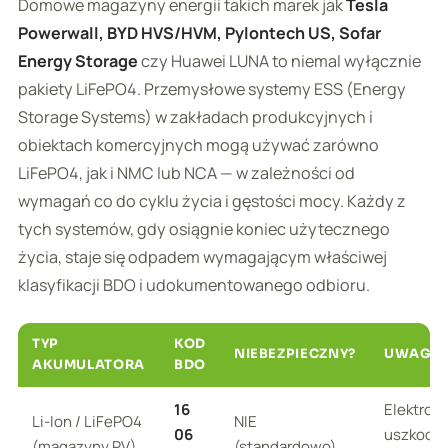
Domowe magazyny energii takich marek jak
Tesla
Powerwall, BYD HVS/HVM, Pylontech US, Sofar
Energy Storage
czy Huawei LUNA to niemal wyłącznie
pakiety LiFePO4. Przemysłowe systemy ESS (Energy
Storage Systems) w zakładach produkcyjnych i
obiektach komercyjnych mogą używać zarówno
LiFePO4, jak i NMC lub NCA — w zależności od
wymagań co do cyklu życia i gęstości mocy. Każdy z
tych systemów, gdy osiągnie koniec użytecznego
życia, staje się odpadem wymagającym właściwej
klasyfikacji BDO i udokumentowanego odbioru.
TYP
KOD
NIEBEZPIECZNY?
UWAGI
AKUMULATORA
BDO
16
Elektrolit
Li-Ion / LiFePO4
NIE
06
uszkodz
(magazyny PV)
(standardowo)