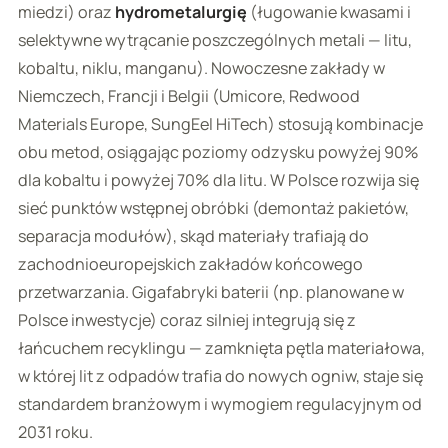
miedzi) oraz
hydrometalurgię
(ługowanie kwasami i
selektywne wytrącanie poszczególnych metali — litu,
kobaltu, niklu, manganu). Nowoczesne zakłady w
Niemczech, Francji i Belgii (Umicore, Redwood
Materials Europe, SungEel HiTech) stosują kombinacje
obu metod, osiągając poziomy odzysku powyżej 90%
dla kobaltu i powyżej 70% dla litu. W Polsce rozwija się
sieć punktów wstępnej obróbki (demontaż pakietów,
separacja modułów), skąd materiały trafiają do
zachodnioeuropejskich zakładów końcowego
przetwarzania. Gigafabryki baterii (np. planowane w
Polsce inwestycje) coraz silniej integrują się z
łańcuchem recyklingu — zamknięta pętla materiałowa,
w której lit z odpadów trafia do nowych ogniw, staje się
standardem branżowym i wymogiem regulacyjnym od
2031 roku.