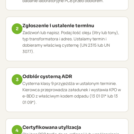
badanie laboratoryjne PCB przed odbiorem.
Zgłoszenie i ustalenie terminu
2
Zadzwoń lub napisz. Podaj ilość oleju (litry lub tony),
typ transformatora i adres. Ustalamy termin i
dobieramy właściwą cysternę (UN 2315 lub UN
3077).
Odbiór cysterną ADR
3
Cysterna klasy 9 przyjeżdża w ustalonym terminie.
Kierowca przeprowadza załadunek i wystawia KPO w
e-BDO z właściwym kodem odpadu (13 01 01* lub 13
01 09*).
Certyfikowana utylizacja
4