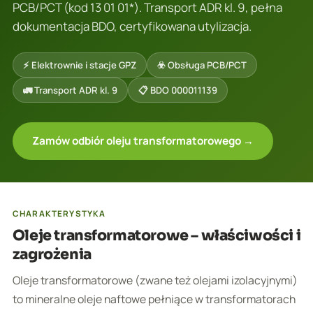
PCB/PCT (kod 13 01 01*). Transport ADR kl. 9, pełna
dokumentacja BDO, certyfikowana utylizacja.
⚡ Elektrownie i stacje GPZ
☣️ Obsługa PCB/PCT
🚛 Transport ADR kl. 9
📋 BDO 000011139
Zamów odbiór oleju transformatorowego →
CHARAKTERYSTYKA
Oleje transformatorowe – właściwości i
zagrożenia
Oleje transformatorowe (zwane też olejami izolacyjnymi)
to mineralne oleje naftowe pełniące w transformatorach