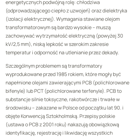
energetycznych podwójną rolę: chłodziwa
(odprowadzającego ciepło z uzwojeń) oraz dielektryka
(izolacji elektrycznej). Wymagania stawiane olejom
transformatorowym są bardzo wysokie – muszą
zachowywać wytrzymałość elektryczną (powyżej 30
kV/2,5 mm), niską lepkość w szerokim zakresie
temperatur i odporność na utlenianie przez dekady.
Szczególnym problemem są transformatory
wyprodukowane przed 1985 rokiem, które mogły być
napełnione olejami zawierającymi PCB (polichlorowane
bifenyle) lub PCT (polichlorowane terfenyle). PCB to
substancje silnie toksyczne, rakotwórcze i trwałe w
środowisku – zakazane w Polsce od początku lat 90. i
objęte Konwencją Sztokholmską. Przepisy polskie
(ustawa o PCB z 2001 roku) nakazują obowiązkową
identyfikację, rejestrację i likwidację wszystkich