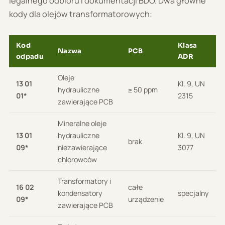
legalnego odbioru i dokumentacji BDO. Dwa główne
kody dla olejów transformatorowych:
Kod
Klasa
Nazwa
PCB
odpadu
ADR
Oleje
13 01
Kl. 9, UN
hydrauliczne
≥ 50 ppm
01*
2315
zawierające PCB
Mineralne oleje
13 01
hydrauliczne
Kl. 9, UN
brak
09*
niezawierające
3077
chlorowców
Transformatory i
16 02
całe
kondensatory
specjalny
09*
urządzenie
zawierające PCB