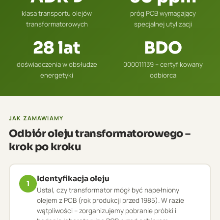
klasa transportu olejów
próg PCB wymagający
transformatorowych
specjalnej utylizacji
28 lat
BDO
doświadczenia w obsłudze
000011139 – certyfikowany
energetyki
odbiorca
JAK ZAMAWIAMY
Odbiór oleju transformatorowego –
krok po kroku
Identyfikacja oleju
1
Ustal, czy transformator mógł być napełniony
olejem z PCB (rok produkcji przed 1985). W razie
wątpliwości – zorganizujemy pobranie próbki i