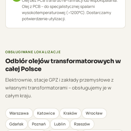
Olej bez PCB trafia do re-rafinacji lub współspalania.
Olej z PCB – do specjalistycznej spalarni
wysokotemperaturowej (>1200°C). Dostarczamy
potwierdzenie utylizacji.
OBSŁUGIWANE LOKALIZACJE
Odbiór olejów transformatorowych w
całej Polsce
Elektrownie, stacje GPZ i zakłady przemysłowe z
własnymi transformatorami – obsługujemy je w
całym kraju.
Warszawa
Katowice
Kraków
Wrocław
Gdańsk
Poznań
Lublin
Rzeszów