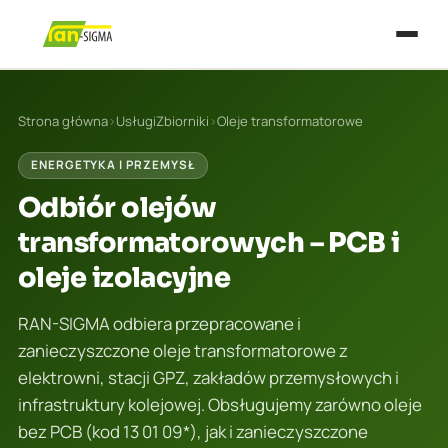
Strona główna
›
Usługi
Zbiorniki
›
Oleje transformatorowe
ENERGETYKA I PRZEMYSŁ
Odbiór olejów
transformatorowych – PCB i
oleje izolacyjne
RAN-SIGMA odbiera przepracowane i
zanieczyszczone oleje transformatorowe z
elektrowni, stacji GPZ, zakładów przemysłowych i
infrastruktury kolejowej. Obsługujemy zarówno oleje
bez PCB (kod 13 01 09*), jak i zanieczyszczone