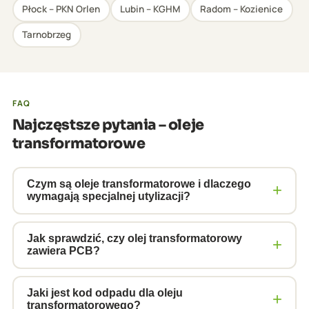
Płock – PKN Orlen
Lubin – KGHM
Radom – Kozienice
Tarnobrzeg
FAQ
Najczęstsze pytania – oleje
transformatorowe
Czym są oleje transformatorowe i dlaczego
+
wymagają specjalnej utylizacji?
Oleje transformatorowe to mineralne oleje
izolacyjne pełniące rolę chłodziwa i dielektryka.
Jak sprawdzić, czy olej transformatorowy
+
zawiera PCB?
Starsze transformatory mogą zawierać PCB –
substancje silnie toksyczne i rakotwórcze. Nawet
Badanie wykonuje akredytowane laboratorium na
oleje bez PCB są odpadami niebezpiecznymi (kod 13
próbce ok. 200 ml. Transformatory sprzed 1985 roku
Jaki jest kod odpadu dla oleju
+
transformatorowego?