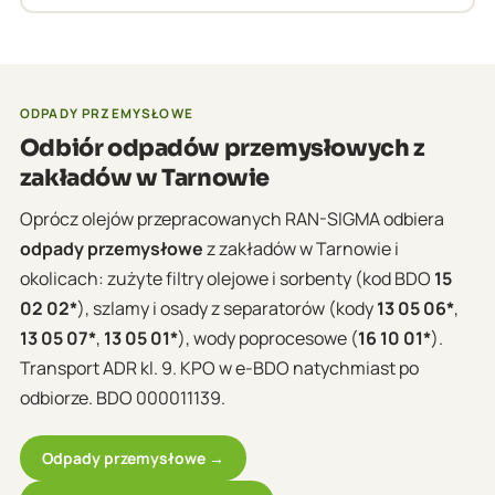
zaznajomionymi z protokołami wejścia do obiektów
Tak, obsługujemy zakłady każdej wielkości w
o podwyższonym rygorze bezpieczeństwa.
regionie tarnowskim. Często łączymy odbiory z
sąsiednich miejscowości na jednej trasie, co
pozwala zachować ekonomiczność transportu dla
ODPADY PRZEMYSŁOWE
mniejszych wolumenów.
Odbiór odpadów przemysłowych z
zakładów w Tarnowie
Oprócz olejów przepracowanych RAN-SIGMA odbiera
odpady przemysłowe
z zakładów w Tarnowie i
okolicach: zużyte filtry olejowe i sorbenty (kod BDO
15
02 02*
), szlamy i osady z separatorów (kody
13 05 06*
,
13 05 07*
,
13 05 01*
), wody poprocesowe (
16 10 01*
).
Transport ADR kl. 9. KPO w e-BDO natychmiast po
odbiorze. BDO 000011139.
Odpady przemysłowe →