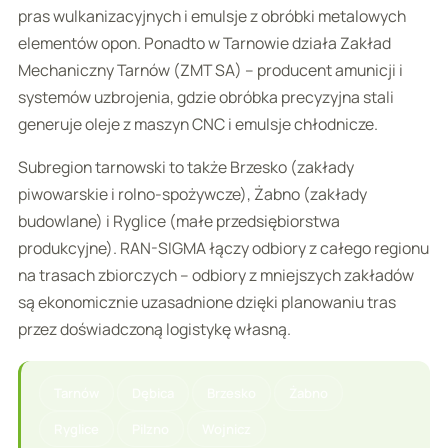
pras wulkanizacyjnych i emulsje z obróbki metalowych
elementów opon. Ponadto w Tarnowie działa Zakład
Mechaniczny Tarnów (ZMT SA) – producent amunicji i
systemów uzbrojenia, gdzie obróbka precyzyjna stali
generuje oleje z maszyn CNC i emulsje chłodnicze.
Subregion tarnowski to także Brzesko (zakłady
piwowarskie i rolno-spożywcze), Żabno (zakłady
budowlane) i Ryglice (małe przedsiębiorstwa
produkcyjne). RAN-SIGMA łączy odbiory z całego regionu
na trasach zbiorczych – odbiory z mniejszych zakładów
są ekonomicznie uzasadnione dzięki planowaniu tras
przez doświadczoną logistykę własną.
Tarnów
Dębica
Brzesko
Żabno
Ryglice
Pilzno
Wojnicz