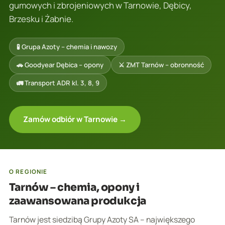
gumowych i zbrojeniowych w Tarnowie, Dębicy,
Brzesku i Żabnie.
🧪 Grupa Azoty – chemia i nawozy
🚗 Goodyear Dębica – opony
⚔️ ZMT Tarnów – obronność
🚛 Transport ADR kl. 3, 8, 9
Zamów odbiór w Tarnowie →
O REGIONIE
Tarnów – chemia, opony i
zaawansowana produkcja
Tarnów jest siedzibą Grupy Azoty SA – największego