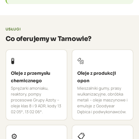
USŁUGI
Co oferujemy w Tarnowie?
🧪
🔩
Oleje z przemysłu
Oleje z produkcji
chemicznego
opon
Sprężarki amoniaku,
Mieszalniki gumy, prasy
reaktory, pompy
wulkanizacyjne, obróbka
procesowe Grupy Azoty –
metali – oleje maszynowe i
oleje klas 8 i 9 ADR, kody 13
emulsje z Goodyear
02 05*, 13 02 06*.
Dębica i podwykonawców.
⚙️
📋