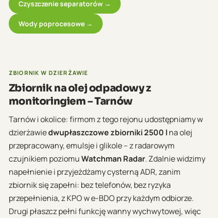
Czyszczenie separatorów →
Wody poprocesowe →
ZBIORNIK W DZIERŻAWIE
Zbiornik na olej odpadowy z
monitoringiem – Tarnów
Tarnów i okolice: firmom z tego rejonu udostępniamy w
dzierżawie
dwupłaszczowe zbiorniki 2500 l
na olej
przepracowany, emulsje i glikole – z radarowym
czujnikiem poziomu
Watchman Radar
. Zdalnie widzimy
napełnienie i przyjeżdżamy cysterną ADR, zanim
zbiornik się zapełni: bez telefonów, bez ryzyka
przepełnienia, z KPO w e-BDO przy każdym odbiorze.
Drugi płaszcz pełni funkcję wanny wychwytowej, więc