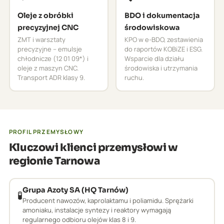
Oleje z obróbki
BDO i dokumentacja
precyzyjnej CNC
środowiskowa
ZMT i warsztaty
KPO w e-BDO, zestawienia
precyzyjne – emulsje
do raportów KOBiZE i ESG.
chłodnicze (12 01 09*) i
Wsparcie dla działu
oleje z maszyn CNC.
środowiska i utrzymania
Transport ADR klasy 9.
ruchu.
PROFIL PRZEMYSŁOWY
Kluczowi klienci przemysłowi w
regionie Tarnowa
Grupa Azoty SA (HQ Tarnów)
🧪
Producent nawozów, kaprolaktamu i poliamidu. Sprężarki
amoniaku, instalacje syntezy i reaktory wymagają
regularnego odbioru olejów klas 8 i 9.