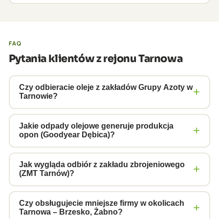
FAQ
Pytania klientów z rejonu Tarnowa
Czy odbieracie oleje z zakładów Grupy Azoty w
+
Tarnowie?
Tak, obsługujemy zakłady chemiczne w rejonie
Tarnowa. Azoty produkują kaprolaktam i nawozy –
Jakie odpady olejowe generuje produkcja
+
opon (Goodyear Dębica)?
instalacje wymagają olejów do sprężarek amoniaku
i pomp procesowych. Mamy certyfikaty ADR klas 8 i
Zakłady produkujące opony generują: oleje
9 wymagane dla olejów z przemysłu azotowego.
maszynowe z mieszalników i walcarek gumy, oleje
Jak wygląda odbiór z zakładu zbrojeniowego
+
(ZMT Tarnów)?
hydrauliczne z pras wulkanizacyjnych, emulsje z
obróbki metalu oraz oleje silnikowe z floty
Zakłady zbrojeniowe wymagają weryfikacji danych
wewnętrznej. Kody: 13 01 09*, 13 01 10*, 13 02 05*.
firmy, uzyskania przepustek i szkolenia wstępnego.
Czy obsługujecie mniejsze firmy w okolicach
+
Tarnowa – Brzesko, Żabno?
Odbieramy wszystkie te frakcje cysterną ADR.
Dysponujemy doświadczonymi kierowcami ADR