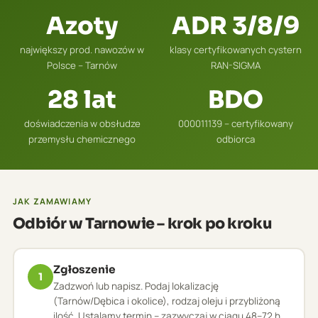
Azoty
ADR 3/8/9
największy prod. nawozów w
klasy certyfikowanych cystern
Polsce – Tarnów
RAN-SIGMA
28 lat
BDO
doświadczenia w obsłudze
000011139 – certyfikowany
przemysłu chemicznego
odbiorca
JAK ZAMAWIAMY
Odbiór w Tarnowie – krok po kroku
Zgłoszenie
1
Zadzwoń lub napisz. Podaj lokalizację
(Tarnów/Dębica i okolice), rodzaj oleju i przybliżoną
ilość. Ustalamy termin – zazwyczaj w ciągu 48–72 h