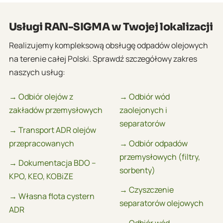
Usługi RAN-SIGMA w Twojej lokalizacji
Realizujemy kompleksową obsługę odpadów olejowych
na terenie całej Polski. Sprawdź szczegółowy zakres
naszych usług:
→ Odbiór olejów z
→ Odbiór wód
zakładów przemysłowych
zaolejonych i
separatorów
→ Transport ADR olejów
przepracowanych
→ Odbiór odpadów
przemysłowych (filtry,
→ Dokumentacja BDO –
sorbenty)
KPO, KEO, KOBiZE
→ Czyszczenie
→ Własna flota cystern
separatorów olejowych
ADR