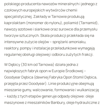
polskiego producenta nawozów mineralnych i jednego z
czołowych europejskich wytwórców chemii
specjalistycznej. Zakłady w Tarnowie produkują
kaprolaktam (monomer do nylonu), poliamid (Tarnamid),
nawozy azotowe i siarkowe oraz surowce dla przemysłu
tworzyw sztucznych. Skala produkcji przekłada się na
intensywne zużycie olejów – sprężarki amoniaku,
reaktory, pompy i instalacje przeładunkowe wymagają
regularnej obsługi olejowej i odbioru zużytych frakcji.
W Dębicy (30 km od Tarnowa) działa jedna z
największych fabryk opon w Europie Środkowej –
Goodyear Dębica (dawniej Fabryka Opon Stomil Dębica,
przejęta przez Goodyear). Linie produkcyjne obejmują
mieszanie gumy, walcowanie, formowanie i wulkanizację
– każdy z tych etapów generuje odpady olejowe: oleje
maszynowe z mieszalników Banbury, oleje hydrauliczne z