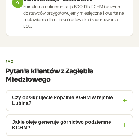
4
Kompletna dokumentacja BDO. Dla KGHM i dużych
dostawców przygotowujemy miesięczne i kwartalne
zestawienia dla działu środowiska i raportowania
ESG.
FAQ
Pytania klientów z Zagłębia
Miedziowego
Czy obsługujecie kopalnie KGHM w rejonie
+
Lubina?
Tak, obsługujemy zakłady górnicze i hutnicze w
Zagłębiu Miedziowym. Kopalnie KGHM generują
Jakie oleje generuje górnictwo podziemne
+
KGHM?
ogromne ilości olejów hydraulicznych z maszyn