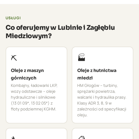
USŁUGI
Co oferujemy w Lubinie i Zagłębiu
Miedziowym?
⛏️
🏭
Oleje z maszyn
Oleje z hutnictwa
górniczych
miedzi
Kombajny, ładowarki LKP,
HM Głogów – turbiny,
wozy odstawcze – oleje
sprężarki powietrza,
hydrauliczne i silnikowe
walcarki i hydraulika prasy.
(13 01 09*, 13 02 05*) z
Klasy ADR 3, 8, 9 w
floty podziemnej KGHM.
zależności od specyfikacji
oleju.