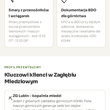
🔧
📋
Smary z przenośników
Dokumentacja BDO
i wciągarek
dla górnictwa
Smary przemysłowe z
KPO w e-BDO przy każdym
łożysk przenośników
odbiorze, zestawienia
taśmowych i maszyn
miesięczne i kwartalne dla
wyciągowych – kod 13 03
działu środowiska i ESG
07*, 13 03 08*.
KGHM.
PROFIL PRZEMYSŁOWY
Kluczowi klienci w Zagłębiu
Miedziowym
ZG Lubin – kopalnia miedzi
⛏️
Jeden z głównych zakładów górniczych KGHM. Flota
maszyn górniczych generuje setki ton olejów