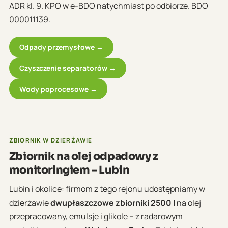
ADR kl. 9. KPO w e-BDO natychmiast po odbiorze. BDO
000011139.
Odpady przemysłowe →
Czyszczenie separatorów →
Wody poprocesowe →
ZBIORNIK W DZIERŻAWIE
Zbiornik na olej odpadowy z
monitoringiem – Lubin
Lubin i okolice: firmom z tego rejonu udostępniamy w
dzierżawie
dwupłaszczowe zbiorniki 2500 l
na olej
przepracowany, emulsje i glikole – z radarowym