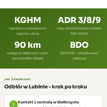
KGHM
ADR 3/8/9
największy pracodawca w
klasy certyfikowanych cystern
regionie Lubina
RAN-SIGMA
90 km
BDO
odległość Wałbrzych–Lubin
000011139 – certyfikowany
(centrala RAN-SIGMA)
odbiorca
JAK ZAMAWIAMY
Odbiór w Lubinie – krok po kroku
Kontakt z centralą w Wałbrzychu
1