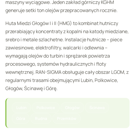
maszyny wyciągowe. Jeden zakład górniczy KGHM
generuje setki ton olejów przepracowanych rocznie.
Huta Miedzi Głogów I i II (HMG) to kombinat hutniczy
przerabiający koncentraty z kopalni na katody miedziane,
srebro i metale szlachetne. Instalacje hutnicze – piece
zawiesinowe, elektrofiltry, walcarki i odlewnia –
wymagają olejów do turbin i sprężarek powietrza
procesowego, systemów hydraulicznych i floty
wewnętrznej. RAN-SIGMA obsługuje cały obszar LGOM, z
regularnymi trasami obejmującymi Lubin, Polkowice,
Głogów, Ścinawę i Górę.
Lubin
Polkowice
Głogów
Ścinawa
Góra
Rudna
Przemków