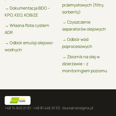
przemysłowych (filtry,
→ Dokumentacja BDO –
sorbenty)
KPO, KEO, KOBiZE
→ Czyszczenie
→ Własna flota cystern
separatorów olejowych
ADR
→ Odbiór wód
→ Odbiór emulsji olejowo-
poprocesowych
wodnych
→ Zbiornik na olej w
dzierżawie – z
monitoringiem poziomu
+48 74 840 21 91
·
+48 81 446 91 53
·
biuro@ransigma.pl