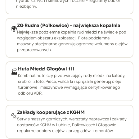
hydraulicznych i silnikowych rocznie – regularny odbiór
niezbędny.
ZG Rudna (Polkowice) – największa kopalnia
🌍
Największa podziemna kopalnia rud miedzi na świecie pod
względem obszaru eksploatacji. Flota podziemna i
maszyny stacjonarne generują ogromne wolumeny olejów
przepracowanych.
Huta Miedzi Głogów I i II
🏭
Kombinat hutniczy przetwarzający rudy miedzi na katody,
srebro i złoto. Piece, walcarki i sprężarki generują oleje
turbinowe i maszynowe wymagające certyfikowanego
odbioru ADR.
Zakłady kooperujące z KGHM
🔩
Serwis maszyn górniczych, warsztaty naprawcze i zakłady
dostawców KGHM w Lubinie, Polkowicach i Głogowie –
regularne odbiory olejów z przeglądów i remontów.