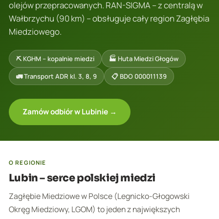
olejów przepracowanych. RAN-SIGMA – z centralą w
Wałbrzychu (90 km) – obsługuje cały region Zagłębia
Miedziowego.
⛏️ KGHM – kopalnie miedzi
🏭 Huta Miedzi Głogów
🚛 Transport ADR kl. 3, 8, 9
📋 BDO 000011139
Zamów odbiór w Lubinie →
O REGIONIE
Lubin – serce polskiej miedzi
Zagłębie Miedziowe w Polsce (Legnicko-Głogowski
Okręg Miedziowy, LGOM) to jeden z największych