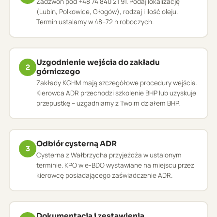
Zadzwoń pod +48 74 840 21 91. Podaj lokalizację
(Lubin, Polkowice, Głogów), rodzaj i ilość oleju.
Termin ustalamy w 48–72 h roboczych.
Uzgodnienie wejścia do zakładu
2
górniczego
Zakłady KGHM mają szczegółowe procedury wejścia.
Kierowca ADR przechodzi szkolenie BHP lub uzyskuje
przepustkę – uzgadniamy z Twoim działem BHP.
Odbiór cysterną ADR
3
Cysterna z Wałbrzycha przyjeżdża w ustalonym
terminie. KPO w e-BDO wystawiane na miejscu przez
kierowcę posiadającego zaświadczenie ADR.
Dokumentacja i zestawienia