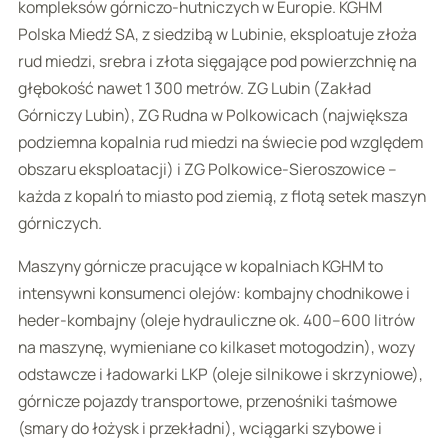
kompleksów górniczo-hutniczych w Europie. KGHM
Polska Miedź SA, z siedzibą w Lubinie, eksploatuje złoża
rud miedzi, srebra i złota sięgające pod powierzchnię na
głębokość nawet 1 300 metrów. ZG Lubin (Zakład
Górniczy Lubin), ZG Rudna w Polkowicach (największa
podziemna kopalnia rud miedzi na świecie pod względem
obszaru eksploatacji) i ZG Polkowice-Sieroszowice –
każda z kopalń to miasto pod ziemią, z flotą setek maszyn
górniczych.
Maszyny górnicze pracujące w kopalniach KGHM to
intensywni konsumenci olejów: kombajny chodnikowe i
heder-kombajny (oleje hydrauliczne ok. 400–600 litrów
na maszynę, wymieniane co kilkaset motogodzin), wozy
odstawcze i ładowarki LKP (oleje silnikowe i skrzyniowe),
górnicze pojazdy transportowe, przenośniki taśmowe
(smary do łożysk i przekładni), wciągarki szybowe i