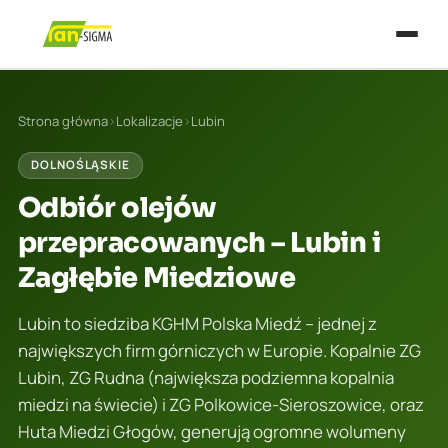
Strona główna
›
Lokalizacje
›
Lubin
DOLNOŚLĄSKIE
Odbiór olejów
przepracowanych – Lubin i
Zagłębie Miedziowe
Lubin to siedziba KGHM Polska Miedź – jednej z
największych firm górniczych w Europie. Kopalnie ZG
Lubin, ZG Rudna (największa podziemna kopalnia
miedzi na świecie) i ZG Polkowice-Sieroszowice, oraz
Huta Miedzi Głogów, generują ogromne wolumeny