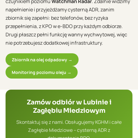
czujnikiem poziomu
Watchman Radar
. Zdalnie widzimy
napełnienie i przyjeżdżamy cysterną ADR, zanim
zbiornik się zapełni: bez telefonów, bez ryzyka
przepełnienia, z KPO w e-BDO przy każdym odbiorze.
Drugi płaszcz pełni funkcję wanny wychwytowej, więc
nie potrzebujesz dodatkowej infrastruktury.
Zbiornik na olej odpadowy →
Monitoring poziomu oleju →
Zamów odbiór w Lubinie i
Zagłębiu Miedziowym
Skontaktuj się z nami. Obsługujemy KGHM i całe
Zagłębie Miedziowe – cysterną ADR z
dokumentacją BDO.