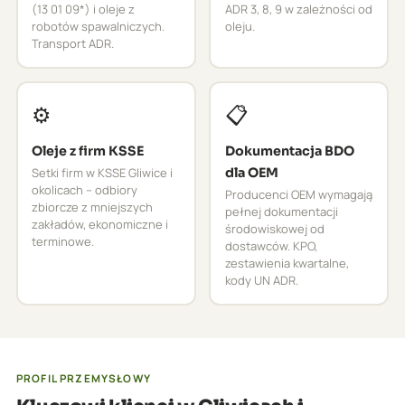
(13 01 09*) i oleje z
ADR 3, 8, 9 w zależności od
robotów spawalniczych.
oleju.
Transport ADR.
⚙️
📋
Oleje z firm KSSE
Dokumentacja BDO
Setki firm w KSSE Gliwice i
dla OEM
okolicach – odbiory
Producenci OEM wymagają
zbiorcze z mniejszych
pełnej dokumentacji
zakładów, ekonomiczne i
środowiskowej od
terminowe.
dostawców. KPO,
zestawienia kwartalne,
kody UN ADR.
PROFIL PRZEMYSŁOWY