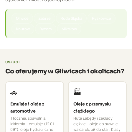
Gliwice
Zabrze
Ruda Śląska
Pyskowice
Knurów
Bytom
Mikołów
USŁUGI
Co oferujemy w Gliwicach i okolicach?
🚗
🏭
Emulsje i oleje z
Oleje z przemysłu
automotive
ciężkiego
Tłocznia, spawalnia,
Huta Łabędy i zakłady
lakiernia – emulsje (12 01
ciężkie – oleje do suwnic,
09*), oleje hydrauliczne
walcarek, pił do stali. Klasy