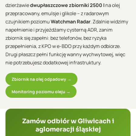
dzierżawie
dwupłaszczowe zbiorniki 2500 l
na olej
przepracowany, emulsje i glikole – z radarowym
czujnikiem poziomu
Watchman Radar
. Zdalnie widzimy
napełnienie i przyjeżdżamy cysterną ADR, zanim
zbiornik się zapełni: bez telefonów, bez ryzyka
przepełnienia, z KPO w e-BDO przy każdym odbiorze.
Drugi płaszcz pełni funkcję wanny wychwytowej, więc
nie potrzebujesz dodatkowej infrastruktury.
Zbiornik na olej odpadowy →
Monitoring poziomu oleju →
Zamów odbiór w Gliwicach i
aglomeracji śląskiej