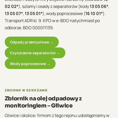
02 02*
), szlamy i osady z separatorów (kody
13 05 06*
,
13 05 07*
,
13 05 01*
), wody poprocesowe (
16 10 01*
).
Transport ADR kl. 9. KPO w e-BDO natychmiast po
odbiorze. BDO 000011139.
Odpady przemysłowe →
Czyszczenie separatorów →
Wody poprocesowe →
ZBIORNIK W DZIERŻAWIE
Zbiornik na olej odpadowy z
monitoringiem – Gliwice
Gliwice i okolice: firmom z tego rejonu udostępniamy w