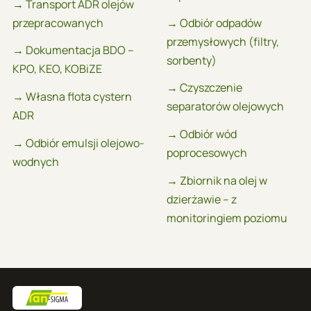
→ Transport ADR olejów
przepracowanych
→ Odbiór odpadów
przemysłowych (filtry,
→ Dokumentacja BDO –
sorbenty)
KPO, KEO, KOBiZE
→ Czyszczenie
→ Własna flota cystern
separatorów olejowych
ADR
→ Odbiór wód
→ Odbiór emulsji olejowo-
poprocesowych
wodnych
→ Zbiornik na olej w
dzierżawie – z
monitoringiem poziomu