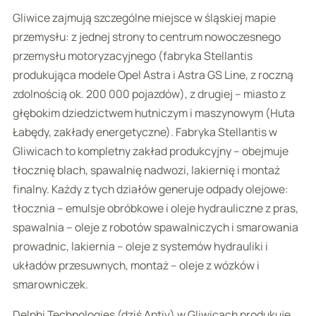
Gliwice zajmują szczególne miejsce w śląskiej mapie
przemysłu: z jednej strony to centrum nowoczesnego
przemysłu motoryzacyjnego (fabryka Stellantis
produkująca modele Opel Astra i Astra GS Line, z roczną
zdolnością ok. 200 000 pojazdów), z drugiej – miasto z
głębokim dziedzictwem hutniczym i maszynowym (Huta
Łabędy, zakłady energetyczne). Fabryka Stellantis w
Gliwicach to kompletny zakład produkcyjny – obejmuje
tłocznię blach, spawalnię nadwozi, lakiernię i montaż
finalny. Każdy z tych działów generuje odpady olejowe:
tłocznia – emulsje obróbkowe i oleje hydrauliczne z pras,
spawalnia – oleje z robotów spawalniczych i smarowania
prowadnic, lakiernia – oleje z systemów hydrauliki i
układów przesuwnych, montaż – oleje z wózków i
smarowniczek.
Delphi Technologies (dziś Aptiv) w Gliwicach produkuje