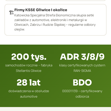
Firmy KSSE Gliwice i okolice
🏗️
Katowicka Specjalna Strefa Ekonomiczna skupia setki
zakładów z automotive, elektroniki i metalurgii w
Gliwicach, Zabrzu i Rudzie Śląskiej – regularne odbiory
olejów.
200 tys.
ADR 3/8/9
samochodów rocznie – fabryka
klasy certyfikowanych cystern
Stellantis Gliwice
RAN-SIGMA
28 lat
BDO
doświadczenia w obsłudze
000011139 – certyfikowany
automotive
odbiorca