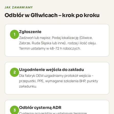
JAK ZAMAWIAMY
Odbiór w Gliwicach – krok po kroku
Zgłoszenie
1
Zadzwoń lub napisz. Podaj lokalizację (Gliwice,
Zabrze, Ruda Śląska lub inne), rodzaj i ilość oleju.
Termin ustalamy w 48–72 h roboczych.
Uzgodnienie wejścia do zakładu
2
Dla fabryk OEM uzgadniamy protokół wejścia –
przepustki, PPE, wymagane szkolenia BHP, punkty
załadunku.
Odbiór cysterną ADR
3
Cysterna przyjeżdża w ustalonym terminie.