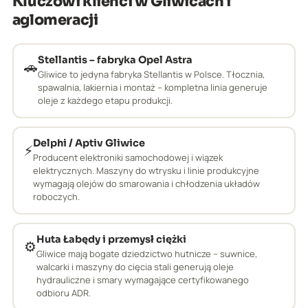
Kluczowi klienci w Gliwicach i
aglomeracji
Stellantis – fabryka Opel Astra
🚗
Gliwice to jedyna fabryka Stellantis w Polsce. Tłocznia,
spawalnia, lakiernia i montaż – kompletna linia generuje
oleje z każdego etapu produkcji.
Delphi / Aptiv Gliwice
⚡
Producent elektroniki samochodowej i wiązek
elektrycznych. Maszyny do wtrysku i linie produkcyjne
wymagają olejów do smarowania i chłodzenia układów
roboczych.
Huta Łabędy i przemysł ciężki
⚙️
Gliwice mają bogate dziedzictwo hutnicze – suwnice,
walcarki i maszyny do cięcia stali generują oleje
hydrauliczne i smary wymagające certyfikowanego
odbioru ADR.