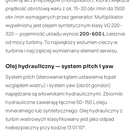
prędkość obrotową wału z ok. 15–20 obr./min do 1500
obr./min wymaganych przez generator. Multiplikator
wypełniony jest olejem syntetycznym klasy VG 220–
320 — pojemność układu wynosi
200–600 L
zależnie
od mocy turbiny. To największy wolumen cieczy w
turbinie i najczęściej wymieniany element serwisu.
Olej hydrauliczny — system pitch i yaw
System pitch (sterowanie kątem ustawienia łopat
względem wiatru) i system yaw (obrót gondoli)
napędzane są siłownikami hydraulicznymi. Zbiorniki
hydrauliczne zawierają łącznie 50–150 L oleju
mineralnego lub syntetycznego. Olej hydrauliczny z
turbin wiatrowych klasyfikowany jest jako odpad
niebezpieczny przy kodzie 13 01 10*.