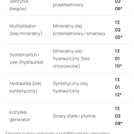
(skrzynia
02
przekładniowy
biegów)
06*
13
Multiplikator
Mineralny olej
02
(olej mineralny)
przekładniowy i smarowy
05*
Mineralny olej
13
System pitch i
hydrauliczny (bez
01
yaw (hydraulika)
chlorowców)
10*
13
Hydraulika (olej
Syntetyczny olej
01
syntetyczny)
hydrauliczny
12*
13
Łożyska,
Smary stałe i płynne
02
generator
08*
Element turbiny wiatrowej a kod BDO odpadu olejowego