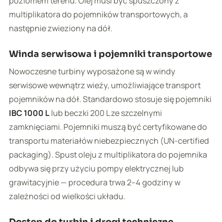
poziomem terenu. Olej musi być spuszczony z
multiplikatora do pojemników transportowych, a
następnie zwieziony na dół.
Winda serwisowa i pojemniki transportowe
Nowoczesne turbiny wyposażone są w windy
serwisowe wewnątrz wieży, umożliwiające transport
pojemników na dół. Standardowo stosuje się pojemniki
IBC 1000 L
lub beczki 200 L ze szczelnymi
zamknięciami. Pojemniki muszą być certyfikowane do
transportu materiałów niebezpiecznych (UN-certified
packaging). Spust oleju z multiplikatora do pojemnika
odbywa się przy użyciu pompy elektrycznej lub
grawitacyjnie — procedura trwa 2–4 godziny w
zależności od wielkości układu.
Dostęp do turbin i drogi techniczne