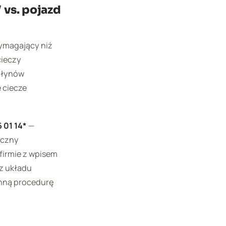
 vs. pojazd
wymagający niż
cieczy
płynów
e ciecze
6 01 14*
—
eczny
irmie z wpisem
 z układu
inną procedurę