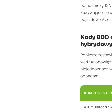
pomocniczy 12 V
zużywające się w
pojazdów EV zuży
Kody BDO 
hybrydow
Poniższe zestaw
według obowiąz
niejednoznacznyc
odpadami.
KOMPONENT EV
Akumulator trak