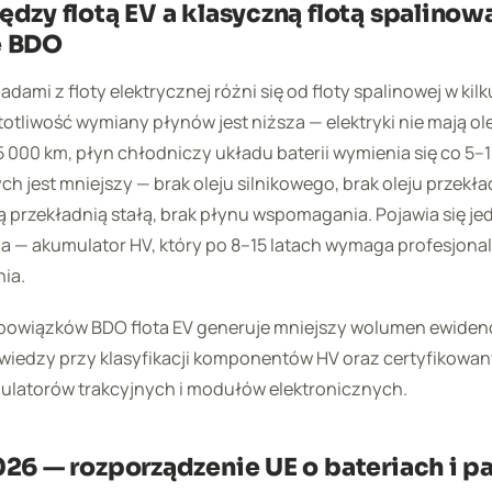
dzy flotą EV a klasyczną flotą spalinow
e BDO
dami z floty elektrycznej różni się od floty spalinowej w ki
otliwość wymiany płynów jest niższa — elektryki nie mają ol
 000 km, płyn chłodniczy układu baterii wymienia się co 5–
 jest mniejszy — brak oleju silnikowego, brak oleju przek
 przekładnią stałą, brak płynu wspomagania. Pojawia się je
a — akumulator HV, który po 8–15 latach wymaga profesjona
ia.
bowiązków BDO flota EV generuje mniejszy wolumen ewidenc
 wiedzy przy klasyfikacji komponentów HV oraz certyfikowa
ulatorów trakcyjnych i modułów elektronicznych.
026 — rozporządzenie UE o bateriach i p