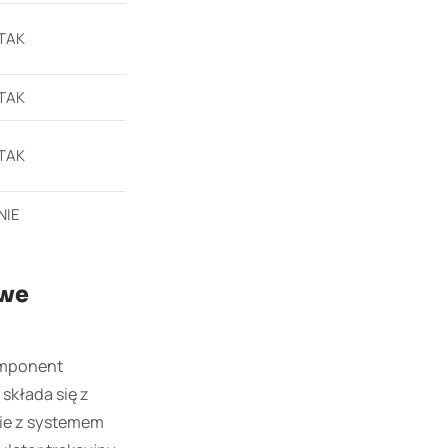
TAK
TAK
TAK
NIE
owe
omponent
składa się z
wie z systemem