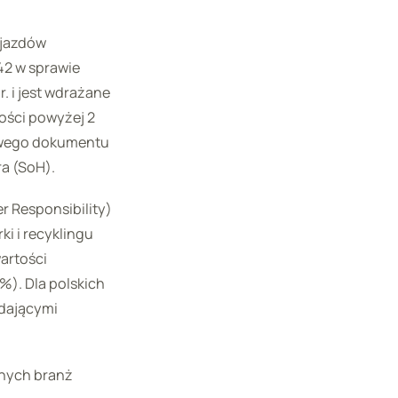
ojazdów
42 w sprawie
r. i jest wdrażane
ości powyżej 2
rowego dokumentu
ra (SoH).
 Responsibility)
i i recyklingu
artości
%). Dla polskich
adającymi
żnych branż