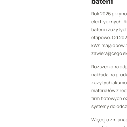
baterii
Rok 2026 przyno
elektrycznych. 
baterii i zużytyc
etapowo. Od 2026
kWh mają obowią
zawierającego sk
Rozszerzona odp
nakłada na produ
zużytych akumul
materiałów z rec
firm flotowych o
systemy do odcz
Więcej o zmianac