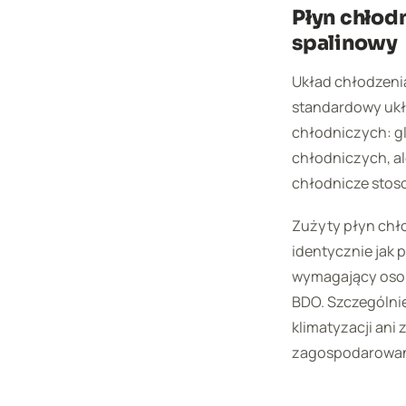
Płyn chłod
spalinowy
Układ chłodzeni
standardowy ukł
chłodniczych: g
chłodniczych, al
chłodnicze stos
Zużyty płyn chł
identycznie jak 
wymagający osob
BDO. Szczególnie
klimatyzacji ani
zagospodarowan