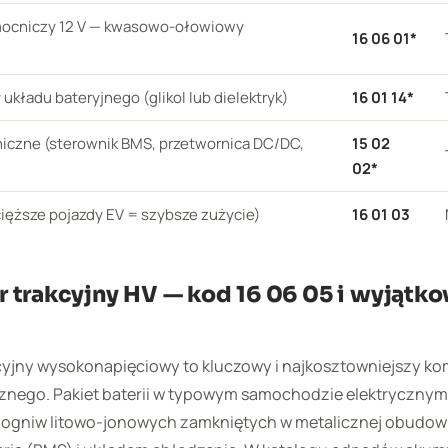
ocniczy 12 V — kwasowo-ołowiowy
16 06 01*
układu bateryjnego (glikol lub dielektryk)
16 01 14*
iczne (sterownik BMS, przetwornica DC/DC,
15 02
02*
ięższe pojazdy EV = szybsze zużycie)
16 01 03
 trakcyjny HV — kod 16 06 05 i wyjątk
cyjny wysokonapięciowy to kluczowy i najkosztowniejszy k
znego. Pakiet baterii w typowym samochodzie elektrycznym 
cy ogniw litowo-jonowych zamkniętych w metalicznej obudo