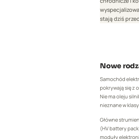
chłodnicze i k
wyspecjalizowa
stają dziś prze
Nowe rodza
Samochód elektr
pokrywają się z 
Nie ma oleju siln
nieznane w klasy
Główne strumieni
(HV battery pac
moduły elektron