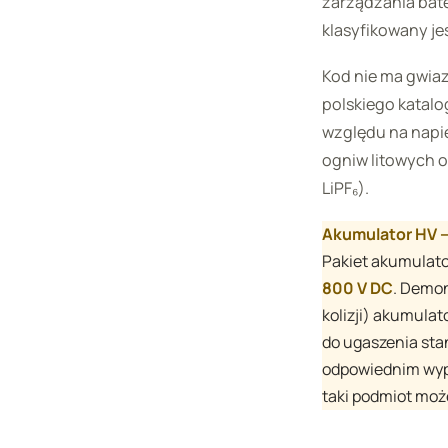
zarządzania bat
klasyfikowany j
Kod nie ma gwiaz
polskiego katal
względu na napi
ogniw litowych o
LiPF₆).
Akumulator HV —
Pakiet akumulato
800 V DC
. Demon
kolizji) akumula
do ugaszenia sta
odpowiednim wypo
taki podmiot moż