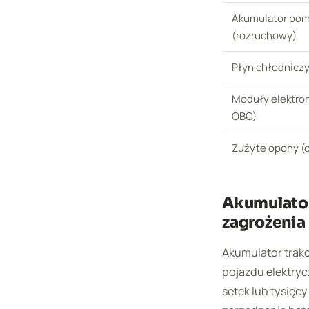
Akumulator pom
(rozruchowy)
Płyn chłodniczy 
Moduły elektron
OBC)
Zużyte opony (c
Akumulator
zagrożenia
Akumulator trak
pojazdu elektryc
setek lub tysię