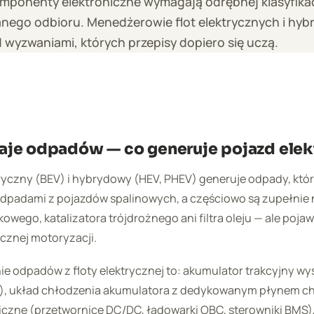
omponenty elektroniczne wymagają odrębnej klasyfikacj
nego odbioru. Menedżerowie flot elektrycznych i hy
d wyzwaniami, których przepisy dopiero się uczą.
je odpadów — co generuje pojazd elek
yczny (BEV) i hybrydowy (HEV, PHEV) generuje odpady, któ
odpadami z pojazdów spalinowych, a częściowo są zupełnie 
ikowego, katalizatora trójdrożnego ani filtra oleju — ale poja
cznej motoryzacji.
e odpadów z floty elektrycznej to: akumulator trakcyjny 
k), układ chłodzenia akumulatora z dedykowanym płynem c
iczne (przetwornice DC/DC, ładowarki OBC, sterowniki BMS)