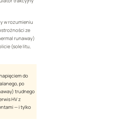
lator trakcyjny
ny w rozumieniu
ostrożności ze
hermal runaway)
ie (sole litu,
 napięciem do
alanego, po
unaway) trudnego
erwis HV z
tami — i tylko