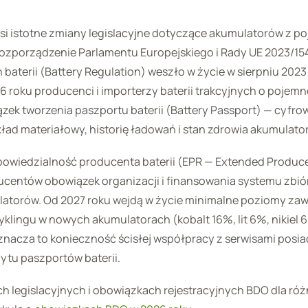
si istotne zmiany legislacyjne dotyczące akumulatorów z p
Rozporządzenie Parlamentu Europejskiego i Rady UE 2023/15
h baterii (Battery Regulation) weszło w życie w sierpniu 2023 
 roku producenci i importerzy baterii trakcyjnych o pojemn
zek tworzenia paszportu baterii (Battery Passport) — cyf
ład materiałowy, historię ładowań i stan zdrowia akumulato
owiedzialność producenta baterii (EPR — Extended Producer
centów obowiązek organizacji i finansowania systemu zbiórk
atorów. Od 2027 roku wejdą w życie minimalne poziomy zaw
yklingu w nowych akumulatorach (kobalt 16%, lit 6%, nikiel 6
znacza to konieczność ścisłej współpracy z serwisami posi
ytu paszportów baterii.
h legislacyjnych i obowiązkach rejestracyjnych BDO dla ró