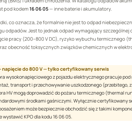
erią (BMS) i układem chłodzenia. W katalogu odpadów akumu
est pod kodem
16 06 05
— inne baterie i akumulatory.
dki, co oznacza, że formalnie nie jest to odpad niebezpiecz
ogu odpadów. Jest to jednak odpad wymagający szczególnej 
ęcie pracy (200–800 V DC), ryzyko wybuchu termicznego (t
raz obecność toksycznych związków chemicznych w elektrolic
 napięcie do 800 V — tylko certyfikowany serwis
ra wysokonapięciowego z pojazdu elektrycznego pracuje pod
taż, transport i przechowywanie uszkodzonego (przebitego, z
tora HV mogą doprowadzić do pożaru termicznego (thermal r
ndardowymi środkami gaśniczymi. Wyłącznie certyfikowany s
sażeniem może bezpiecznie obchodzić się z takimi komponen
e wystawić KPO dla kodu 16 06 05.