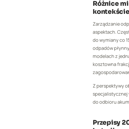
Różnice mię
kontekści
Zarządzanie odpa
aspektach. Częst
do wymiany co 15
odpadów płynnych
modelach z jedną
kosztowna frakcj
zagospodarowan
Z perspektywy o
specjalistycznej
do odbioru akum
Przepisy 2