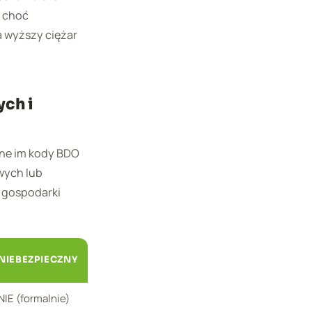
 choć
a wyższy ciężar
ch i
ane im kody BDO
wych lub
. gospodarki
NIEBEZPIECZNY
NIE (formalnie)