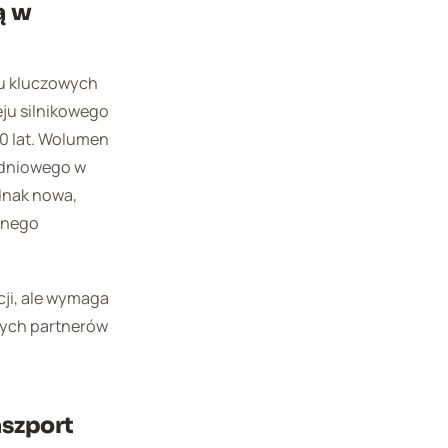
ą w
lku kluczowych
eju silnikowego
10 lat. Wolumen
ładniowego w
dnak nowa,
lnego
ji, ale wymaga
nych partnerów
aszport