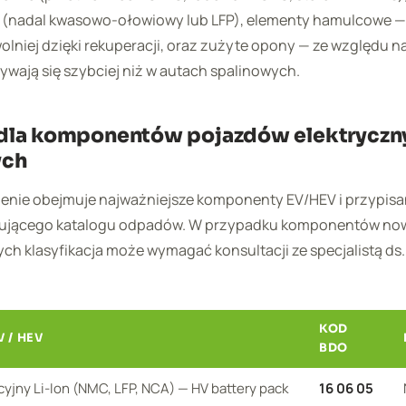
 (nadal kwasowo-ołowiowy lub LFP), elementy hamulcowe —
olniej dzięki rekuperacji, oraz zużyte opony — ze względu n
wają się szybciej niż w autach spalinowych.
dla komponentów pojazdów elektryczny
ych
ienie obejmuje najważniejsze komponenty EV/HEV i przypis
ującego katalogu odpadów. W przypadku komponentów no
h klasyfikacja może wymagać konsultacji ze specjalistą ds
KOD
 / HEV
BDO
cyjny Li-Ion (NMC, LFP, NCA) — HV battery pack
16 06 05