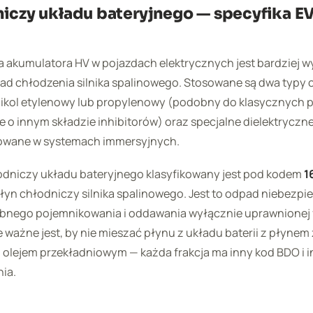
niczy układu bateryjnego — specyfika EV
a akumulatora HV w pojazdach elektrycznych jest bardziej 
ad chłodzenia silnika spalinowego. Stosowane są dwa typy 
likol etylenowy lub propylenowy (podobny do klasycznych 
e o innym składzie inhibitorów) oraz specjalne dielektryczn
owane w systemach immersyjnych.
odniczy układu bateryjnego klasyfikowany jest pod kodem
1
płyn chłodniczy silnika spalinowego. Jest to odpad niebezpi
nego pojemnikowania i oddawania wyłącznie uprawnionej f
 ważne jest, by nie mieszać płynu z układu baterii z płynem
 z olejem przekładniowym — każda frakcja ma inny kod BDO i 
ia.