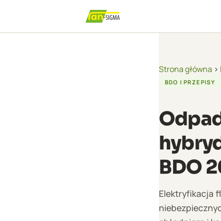
Strona główna
›
BDO I PRZEPISY
Odpady
hybry
BDO 2
Elektryfikacja
niebezpiecznyc