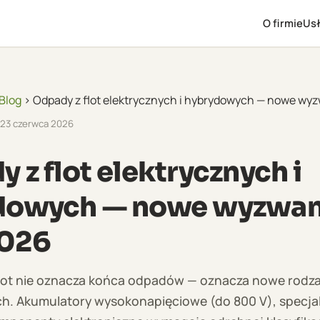
O firmie
Usł
Blog
› Odpady z flot elektrycznych i hybrydowych — nowe wy
23 czerwca 2026
 z flot elektrycznych i
dowych — nowe wyzwan
026
 flot nie oznacza końca odpadów — oznacza nowe rod
h. Akumulatory wysokonapięciowe (do 800 V), specja