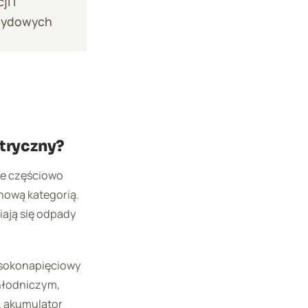
i i
brydowych
tryczny?
re częściowo
nową kategorią.
wiają się odpady
wysokonapięciowy
hłodniczym,
, akumulator