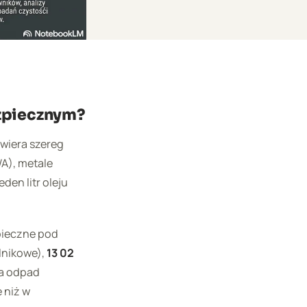
zpiecznym?
awiera szereg
A), metale
den litr oleju
pieczne pod
lnikowe),
13 02
za odpad
 niż w