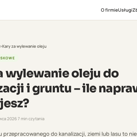
O firmie
Usługi
Zb
›
Kary za wylewanie oleju
ISKOWE
a wylewanie oleju do
zacji i gruntu – ile napr
jesz?
rwca 2026
·
7 min czytania
 przepracowanego do kanalizacji, ziemi lub lasu to nie