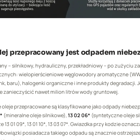
lej przepracowany jest odpadem niebe
ny – silnikowy, hydrauliczny, przekładniowy – po zużyciu z
ycznych: wielopierścieniowe węglowodory aromatyczne (WW
nk, baru), halogenki organiczne i inne produkty degradacji. Je
 zanieczyścić nawet milion litrów wody gruntowej.
e oleje przepracowane są klasyfikowane jako odpady niebez
5*
(mineralne oleje silnikowe),
13 02 06*
(syntetyczne oleje si
że 13 01 09*, 13 01 10*, 13 03 07*. Gwiazdka przy kodzie oznac
bowiązki posiadacza takiego odpadu są znacznie ostrzejsze