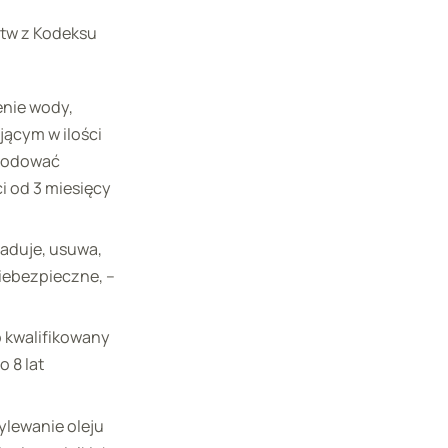
tw z Kodeksu
nie wody,
jącym w ilości
owodować
i od 3 miesięcy
aduje, usuwa,
iebezpieczne, –
p kwalifikowany
 8 lat
wylewanie oleju