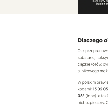
Dlaczego o
Olej przepracowa
substancji toks
ciężkie (ołów, cy
silnikowego może
W polskim prawi
kodami:
13 02 0
08*
(inne), a tak
niebezpieczny. O