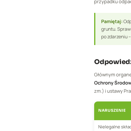
przypadku odpa
Pamiętaj:
Odp
gruntu. Spraw
po zdarzeniu –
Odpowiedzi
Głównym organem
Ochrony Środow
zm.) i ustawy P
NARUSZENIE
Nielegalne skł