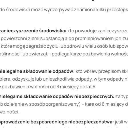
 do środowiska może wyczerpywać znamiona kilku przestęps
– zanieczyszczenie środowiska:
kto powoduje zanieczyszcze
 powierzchni ziemi substancją albo promieniowaniem jonizu
, które mogą zagrażać życiu lub zdrowiu wielu osób lub sp
oślinności lub zwierząt – podlega karze pozbawienia wolnośc
– nielegalne składowanie odpadów:
kto wbrew przepisom skł
biera, odzyskuje lub unieszkodliwia odpady, w tym odpady n
 pozbawienia wolności od 3 miesięcy do lat 5.
– nielegalne składowanie odpadów niebezpiecznych:
za ty
lub działanie w sposób zorganizowany) – kara od 6 miesięcy do
wolności.
– sprowadzenie bezpośredniego niebezpieczeństwa:
jeśli 