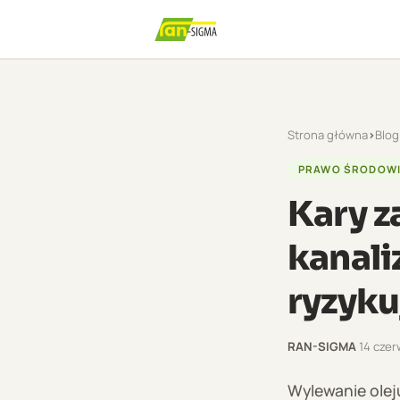
Strona główna
›
Blog
PRAWO ŚRODOW
Kary z
kanali
ryzyku
RAN-SIGMA
·
14 cze
Wylewanie oleju