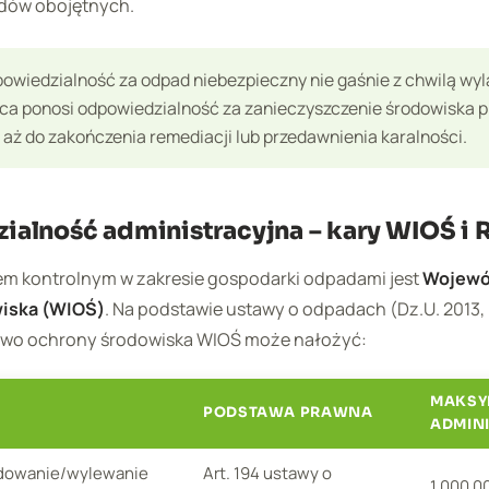
dów obojętnych.
owiedzialność za odpad niebezpieczny nie gaśnie z chwilą wyl
ca ponosi odpowiedzialność za zanieczyszczenie środowiska pr
 aż do zakończenia remediacji lub przedawnienia karalności.
alność administracyjna – kary WIOŚ i
 kontrolnym w zakresie gospodarki odpadami jest
Wojewó
iska (WIOŚ)
. Na podstawie ustawy o odpadach (Dz.U. 2013, 
rawo ochrony środowiska WIOŚ może nałożyć:
MAKSY
PODSTAWA PRAWNA
ADMIN
adowanie/wylewanie
Art. 194 ustawy o
1 000 0