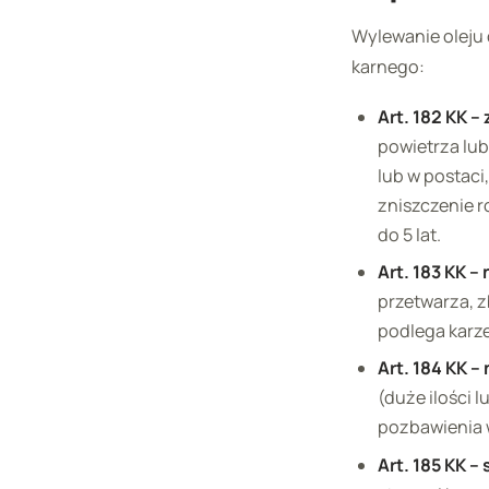
Wylewanie oleju
karnego:
Art. 182 KK 
powietrza lub
lub w postaci
zniszczenie r
do 5 lat.
Art. 183 KK 
przetwarza, z
podlega karze
Art. 184 KK 
(duże ilości 
pozbawienia 
Art. 185 KK 