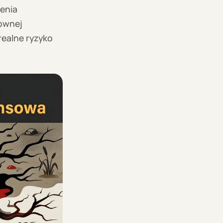
enia
townej
realne ryzyko