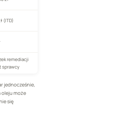
ł (ITD)
ł
ek remediacji
t sprawcy
ar jednocześnie,
a oleju może
ie się