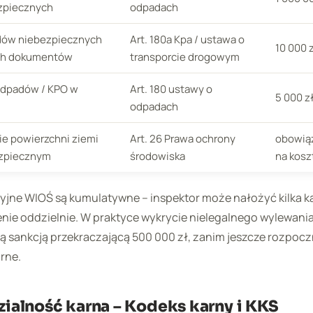
zpiecznych
odpadach
dów niebezpiecznych
Art. 180a Kpa / ustawa o
10 000 z
ch dokumentów
transporcie drogowym
odpadów / KPO w
Art. 180 ustawy o
5 000 z
odpadach
e powierzchni ziemi
Art. 26 Prawa ochrony
obowiąz
zpiecznym
środowiska
na kosz
yjne WIOŚ są kumulatywne – inspektor może nałożyć kilka k
nie oddzielnie. W praktyce wykrycie nielegalnego wylewani
 sankcją przekraczającą 500 000 zł, zanim jeszcze rozpoczn
rne.
alność karna – Kodeks karny i KKS