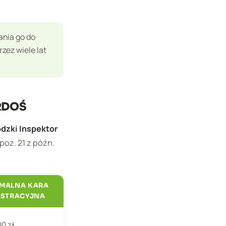
ania go do
zez wiele lat
 RDOŚ
dzki Inspektor
poz. 21 z późn.
MALNA KARA
ISTRACYJNA
00 zł