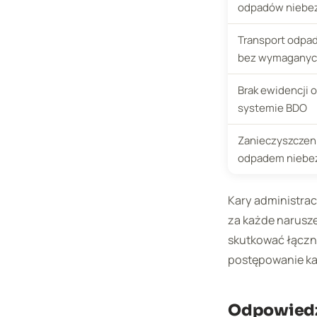
odpadów niebe
Transport odpa
bez wymagany
Brak ewidencji 
systemie BDO
Zanieczyszczeni
odpadem niebe
Kary administrac
za każde narusze
skutkować łączną
postępowanie ka
Odpowiedzi