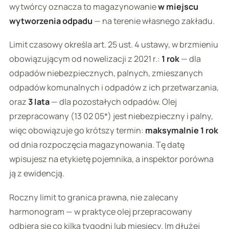
wytwórcy oznacza to magazynowanie
w miejscu
wytworzenia odpadu
— na terenie własnego zakładu.
Limit czasowy określa art. 25 ust. 4 ustawy, w brzmieniu
obowiązującym od nowelizacji z 2021 r.:
1 rok
— dla
odpadów niebezpiecznych, palnych, zmieszanych
odpadów komunalnych i odpadów z ich przetwarzania,
oraz
3 lata
— dla pozostałych odpadów. Olej
przepracowany (13 02 05*) jest niebezpieczny i palny,
więc obowiązuje go krótszy termin:
maksymalnie 1 rok
od dnia rozpoczęcia magazynowania. Tę datę
wpisujesz na etykietę pojemnika, a inspektor porówna
ją z ewidencją.
Roczny limit to granica prawna, nie zalecany
harmonogram — w praktyce olej przepracowany
odbiera się co kilka tygodni lub miesięcy. Im dłużej