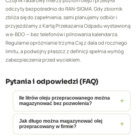
Czujnik radarowy mierzy poziom oleju i przesyła
odczyty bezpośrednio do RAN-SIGMA. Gdy zbiornik
zbliża się do zapełnienia, sami planujemy odbiór i
przyjeżdżamy z Kartą Przekazania Odpadu wystawioną
w e-BDO — bez telefonów i pilnowania kalendarza.
Regularne opróżnianie trzyma Cię z dala od rocznego
limitu, a podwójny płaszcz z definicji spełnia wymóg
zabezpieczenia przed wyciekiem.
Pytania i odpowiedzi (FAQ)
Ile litrów oleju przepracowanego można
+
magazynować bez pozwolenia?
Ustawa o odpadach nie określa limitu
Jak długo można magazynować olej
+
objętościowego dla wstępnego
przepracowany w firmie?
magazynowania własnych odpadów przez