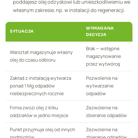
poddajesz olej odzyskowi lub unieszkodliwieniu we
własnym zakresie, np. w instalacji do regeneracji.
WYMAGANA
SYTUACJA
DECYZJA
Brak — wstępne
Warsztat magazynuje własny
magazynowanie
olej do czasu odbioru
przez wytwórcę
Zakład z instalacją wytwarza
Pozwolenie na
ponad 1 Mg odpadów
wytwarzanie
niebezpiecznych rocznie
odpadów
Firma zwozi olej z kilku
Zezwolenie na
oddziałów w jedno miejsce
zbieranie odpadów
Punkt przyjmuje olej od innych
Zezwolenie na
podmiotów
zbieranie odpadów