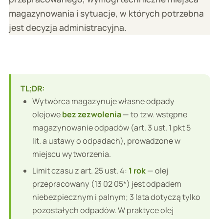
magazynowania i sytuacje, w których potrzebna
jest decyzja administracyjna.
TL;DR:
Wytwórca magazynuje własne odpady
olejowe
bez zezwolenia
— to tzw. wstępne
magazynowanie odpadów (art. 3 ust. 1 pkt 5
lit. a ustawy o odpadach), prowadzone w
miejscu wytworzenia.
Limit czasu z art. 25 ust. 4:
1 rok
— olej
przepracowany (13 02 05*) jest odpadem
niebezpiecznym i palnym; 3 lata dotyczą tylko
pozostałych odpadów. W praktyce olej