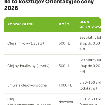
Ile to kosztuje? Orientacyjne ceny
2026
CENA
RODZAJ OLEJU
ILOŚĆ
ORIENTACYJN
Bezpłatny lub
Olej silnikowy (czysty)
500+ L
skup do 0,30
zł/L
Bezpłatny lub
Olej hydrauliczny (czysty)
500+ L
skup do 0,20
zł/L
0,80–1,50 zł/L
Emulsja olejowo-wodna
1 000+ L
(odpłatny)
Olej
1,50–2,50 zł/L
dowolna
zanieczyszczony/mieszany
(odpłatny)