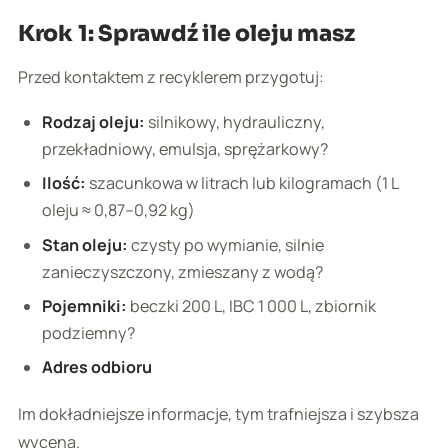
Krok 1: Sprawdź ile oleju masz
Przed kontaktem z recyklerem przygotuj:
Rodzaj oleju:
silnikowy, hydrauliczny,
przekładniowy, emulsja, sprężarkowy?
Ilość:
szacunkowa w litrach lub kilogramach (1 L
oleju ≈ 0,87–0,92 kg)
Stan oleju:
czysty po wymianie, silnie
zanieczyszczony, zmieszany z wodą?
Pojemniki:
beczki 200 L, IBC 1 000 L, zbiornik
podziemny?
Adres odbioru
Im dokładniejsze informacje, tym trafniejsza i szybsza
wycena.